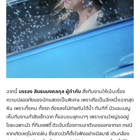
ฉากนี้
บรรจง
สินธนมงคลกุล
ผู้กำกับ
สั่งทีมงานให้เน้นเรื่อง
ความปลอดภัยของนักแสดงเป็นพิเศษ เพราะถือเป็นอีกหนึ่งฉากสุด
หิน เพราะทั้งคน ทั้งรถ ต้องลงไปถ่ายกันใต้น้ำ ทันทีที่ บัวและเบญ
เห็นทีมงานกำลังเซ็ทฉาก ก็แอบขนลุกเบาๆ เพราะงานใหญ่รออยู่
โดยเฉพาะบัว ที่ทีมเซฟตี้ ติวเข้มเรื่องการเอาตัวเองออกจากรถ กรณี
หากเกิดเหตุไม่คาดฝัน ซึ่งสาวบัวก็ตั้งใจฟังอย่างมีสมาธิ เดินกล้อง