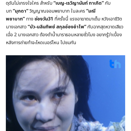
ดุดันไม่เกรงใจใคร สำหรับ
“เบญ
-เรวิญานันท์ ทาเกิด”
กับ
บท
“มุกดา”
วิญญาณจอมพยาบาท ในละคร
“มณี
พยาบาท”
ทาง
ช่องวัน31
ที่ครั้งนี้
แรงอาฆาตมาเต็ม หวังเอาชีวิต
นางเอกสาว
“บัว-นลินทิพย์ สกุลอ่องอำไพ”
กับฉากสุดหวาดเสียว
เมื่อ 2 นางเอกสาว ต้องดำน้ำมาราธอนหลายชั่วโมง อยากรู้ว่าเบื้อง
หลังการถ่ายทำจะโหดเบอร์ไหน ไปชมกัน