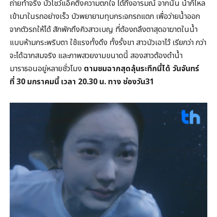
ถ่ายทำจริง บัวโชว์แอ็คติ้งความตกใจ ได้ถึงอารมณ์ จากนั้น น้ำก็ไหล
เข้ามาในรถอย่างเร็ว บัวพยายามทุบกระจกรถแตก เพื่อว่ายน้ำออก
จากตัวรถให้ได้ สักพักถึงคิวสาวเบญ ที่ต้องถลึงตาสุดอาฆาตในน้ำ
แบบห้ามกระพริบตา ใช้แรงทั้งดึง ทั้งรั้งขา สาวบัวเอาไว้ เรียกว่า กว่า
จะได้ฉากสมจริง และภาพสวยงามขนาดนี้ สองสาวต้องดำน้ำ
มาราธอนอยู่หลายชั่วโมง
ตามชมฉากสุดลุ้นระทึกนี้ได้
วันจันทร์
ที่
30 มกราคมนี้
เวลา
20.30 น. ทาง ช่องวัน31