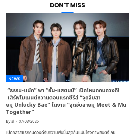
DON'T MISS
NEWS
“ธรรม-แม็ค” พา “อั๋น-แสตมป์” เปิดโหมดคนดวงดี!
เสิร์ฟโมเมนต์หวานตอนแรกซีรีส์ “จุดจีบสา
ยมู Unlucky Bae” ในงาน “จุดจีบสายมู Meet & Mu
Together”
By
sl
07/08/2026
เปิดคลาสแรกคนดวงดีรับความฟินขั้นสุดกันแน่นโรงภาพยนตร์ กับ