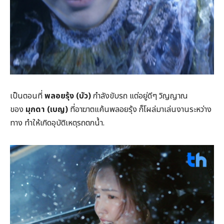
เป็นตอนที่
พลอยรุ้ง (บัว)
กำลังขับรถ แต่อยู่ดีๆ วิญญาณ
ของ
มุกดา (เบญ)
ที่อาฆาตแค้นพลอยรุ้ง ก็โผล่มาเล่นงานระหว่าง
ทาง ทำให้เกิดอุบัติเหตุรถตกน้ำ.