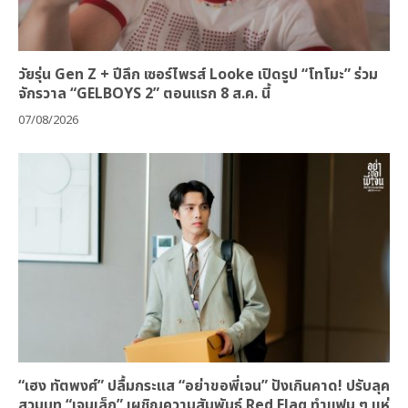
วัยรุ่น Gen Z + ปีลึก เซอร์ไพรส์ Looke เปิดรูป “โทโมะ” ร่วม
จักรวาล “GELBOYS 2” ตอนแรก 8 ส.ค. นี้
07/08/2026
“เฮง ทัตพงศ์” ปลื้มกระแส “อย่าขอพี่เจน” ปังเกินคาด! ปรับลุค
สวมบท “เจนเล็ก” เผชิญความสัมพันธ์ Red Flag ทำแฟน ๆ แห่