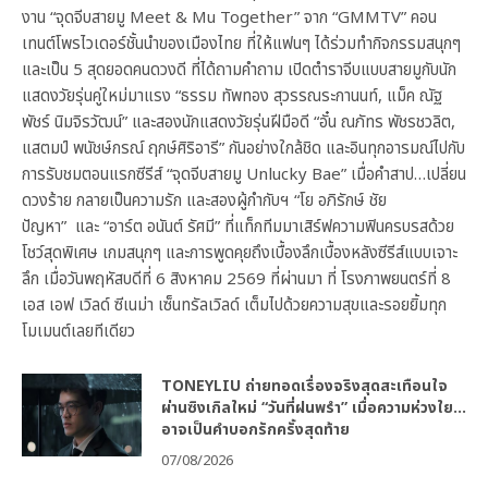
งาน “จุดจีบสายมู Meet & Mu Together” จาก “GMMTV” คอน
เทนต์โพรไวเดอร์ชั้นนำของเมืองไทย ที่ให้แฟนๆ ได้ร่วมทำกิจกรรมสนุกๆ
และเป็น 5 สุดยอดคนดวงดี ที่ได้ถามคำถาม เปิดตำราจีบแบบสายมูกับนัก
แสดงวัยรุ่นคู่ใหม่มาแรง “ธรรม ทัพทอง สุวรรณระกานนท์, แม็ค ณัฐ
พัชร์ นิมจิรวัฒน์” และสองนักแสดงวัยรุ่นฝีมือดี “อั๋น ณภัทร พัชรชวลิต,
แสตมป์ พนัชษ์กรณ์ ฤกษ์ศิริอารี” กันอย่างใกล้ชิด และอินทุกอารมณ์ไปกับ
การรับชมตอนแรกซีรีส์ “จุดจีบสายมู Unlucky Bae” เมื่อคำสาป…เปลี่ยน
ดวงร้าย กลายเป็นความรัก และสองผู้กำกับฯ “โย อภิรักษ์ ชัย
ปัญหา” และ “อาร์ต อนันต์ รัศมี” ที่แท็กทีมมาเสิร์ฟความฟินครบรสด้วย
โชว์สุดพิเศษ เกมสนุกๆ และการพูดคุยถึงเบื้องลึกเบื้องหลังซีรีส์แบบเจาะ
ลึก เมื่อวันพฤหัสบดีที่ 6 สิงหาคม 2569 ที่ผ่านมา ที่ โรงภาพยนตร์ที่ 8
เอส เอฟ เวิลด์ ซีเนม่า เซ็นทรัลเวิลด์ เต็มไปด้วยความสุขและรอยยิ้มทุก
โมเมนต์เลยทีเดียว
TONEYLIU ถ่ายทอดเรื่องจริงสุดสะเทือนใจ
ผ่านซิงเกิลใหม่ “วันที่ฝนพรำ” เมื่อความห่วงใย…
อาจเป็นคำบอกรักครั้งสุดท้าย
07/08/2026