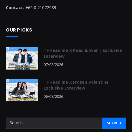
Contact:
+66 0 21072989
OUR PICKS
THHeadline X PeachLover | Exclusive
Interview
07/08/2026
THHeadline X Frozen Valentine |
Exclusive Interview
06/08/2026