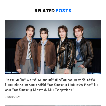
RELATED
POSTS
“ธรรม-แม็ค” พา “อั๋น-แสตมป์” เปิดโหมดคนดวงดี! เสิร์ฟ
โมเมนต์หวานตอนแรกซีรีส์ “จุดจีบสายมู Unlucky Bae” ใน
งาน “จุดจีบสายมู Meet & Mu Together”
07/08/2026