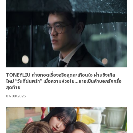
TONEYLIU ถ่ายทอดเรื่องจริงสุดสะเทือนใจ ผ่านซิงเกิล
ใหม่ “วันที่ฝนพรำ” เมื่อความห่วงใย…อาจเป็นคำบอกรักครั้ง
สุดท้าย
07/08/2026