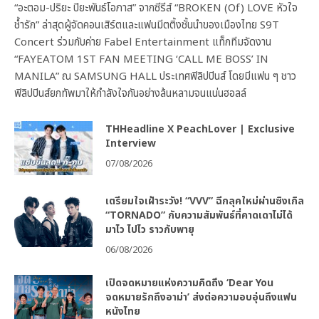
“อะตอม-ปริยะ ปิยะพันธ์โอภาส” จากซีรีส์ “BROKEN (Of) LOVE หัวใจ
ช้ำรัก” ล่าสุดผู้จัดคอนเสิร์ตและแฟนมีตติ้งชั้นนำของเมืองไทย S9T
Concert ร่วมกับค่าย Fabel Entertainment แท็กทีมจัดงาน
“FAYEATOM 1ST FAN MEETING ‘CALL ME BOSS’ IN
MANILA” ณ SAMSUNG HALL ประเทศฟิลิปปินส์ โดยมีแฟน ๆ ชาว
ฟิลิปปินส์ยกทัพมาให้กำลังใจกันอย่างล้นหลามจนแน่นฮอลล์
THHeadline X PeachLover | Exclusive
Interview
07/08/2026
เตรียมใจเฝ้าระวัง! “VVV” ฉีกลุคใหม่ผ่านซิงเกิล
“TORNADO” กับความสัมพันธ์ที่คาดเดาไม่ได้
มาไว ไปไว ราวกับพายุ
06/08/2026
เปิดจดหมายแห่งความคิดถึง ‘Dear You
จดหมายรักถึงอาม่า’ ส่งต่อความอบอุ่นถึงแฟน
หนังไทย