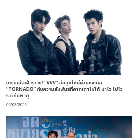
เตรียมใจเฝ้าระวัง! “VVV” ฉีกลุคใหม่ผ่านซิงเกิล
“TORNADO” กับความสัมพันธ์ที่คาดเดาไม่ได้ มาไว ไปไว
ราวกับพายุ
06/08/2026