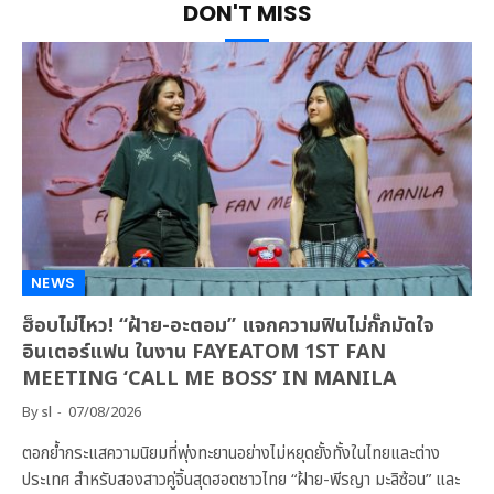
DON'T MISS
NEWS
ฮ็อบไม่ไหว! “ฝ้าย-อะตอม” แจกความฟินไม่กั๊กมัดใจ
อินเตอร์แฟน ในงาน FAYEATOM 1ST FAN
MEETING ‘CALL ME BOSS’ IN MANILA
By
sl
07/08/2026
ตอกย้ำกระแสความนิยมที่พุ่งทะยานอย่างไม่หยุดยั้งทั้งในไทยและต่าง
ประเทศ สำหรับสองสาวคู่จิ้นสุดฮอตชาวไทย “ฝ้าย-พีรญา มะลิซ้อน” และ