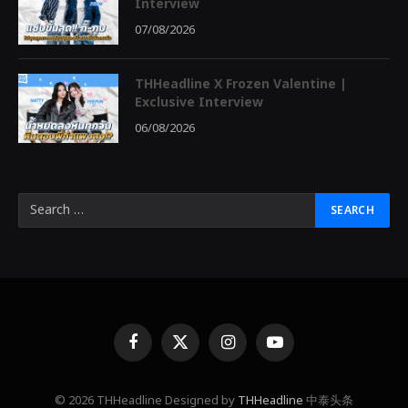
Interview
07/08/2026
THHeadline X Frozen Valentine |
Exclusive Interview
06/08/2026
Facebook
X
Instagram
YouTube
(Twitter)
© 2026 THHeadline Designed by
THHeadline
中泰头条