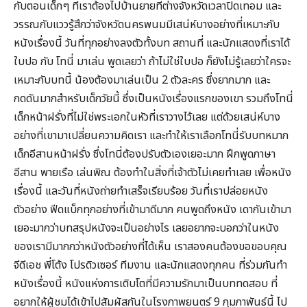
กับตอนเด็กๆ ที่เราต้องไปบ้านยายที่ต่างจังหวัดเวลาปิดเทอม และ
วรรณกับแววรู้สึกว่าจังหวัดนครพนมมีเสน่ห์บางอย่างที่เหมาะกับ
หนังเรื่องนี้ วันที่ทุกอย่างลงตัวทั้งบท สถานที่ และนักแสดงที่เราได้
ใบปอ กับ โทนี่ มาเล่น พูดเลยว่า ถ้าไม่ใช่ใบปอ ก็ยังไม่รู้เลยว่าใครจะ
เหมาะกับบทนี้ น้องต้องมาเล่นเป็น 2 ตัวละคร ซึ่งยากมาก และ
กดดันมากสำหรับเด็กวัยนี้ ซึ่งเป็นหนังเรื่องแรกของเขา รวมถึงโทนี่
เด็กหน้าฝรั่งที่ไม่ใช่พระเอกในหัวที่เราวางไว้เลย แต่ด้วยเสน่ห์บาง
อย่างที่เขามาเปลี่ยนความคิดเรา และทำให้เราเลือกโทนี่รับบทหมาก
เด็กอีสานหน้าฝรั่ง ซึ่งโทนี่ต้องปรับตัวเองเยอะมาก ฝึกพูดภาษา
อีสาน พายเรือ เล่นพิณ ต้องทำในสิ่งที่เจ้าตัวไม่เคยทำเลย เพื่อหนัง
เรื่องนี้ และวันที่หนังถ่ายทำเสร็จเรียบร้อย วันที่เราปล่อยหนัง
ตัวอย่าง ฟีดแบ็กทุกอย่างที่เข้ามาดีมาก คนพูดถึงหนัง เดากันเข้ามา
เยอะมากว่าบทสรุปหนังจะเป็นอย่างไร เลยอยากจะบอกว่าในหนัง
ของเรามีมากกว่าหนังตัวอย่างที่ได้เห็น เราสองคนต้องขอขอบคุณ
จีดีเอช พี่โต้ง โปรดิวเซอร์ ทีมงาน และนักแสดงทุกคน ที่ร่วมกันทำ
หนังเรื่องนี้ หนังแห่งการเติบโตที่มีความรักมาเป็นบททดสอบ ที่
อยากให้ผู้ชมได้เข้าไปสัมผัสกันในโรงภาพยนตร์ 9 กุมภาพันธ์นี้ ไป