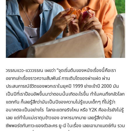
วรรณแวว-แวววรรณ เผยว่า “จุดเริ่มต้นของหนังเรื่องนี้คือเรา
อยากเล่าเรื่องราวความสัมพันธ์ การเติบโตของฝาแฝด ผ่าน
ประสบการณ์ชีวิตของพวกเราในยุคปี 1999 ย่างเข้าปี 2000 มัน
เป็นปีที่เราป๊อบอัพขึ้นมาว่าตอนนั้นเกิดอะไรขึ้น ทำไมคนถึงกลัวโลก
แตกกัน ก็เลยรู้สึกว่ามันเป็นปีของความไม่รู้แบบเด็กๆ ที่ไม่รู้ว่า
อนาคตจะเป็นอย่างไร โลกจะแตกจริงไหม หรือ Y2K คืออะไรยังไม่รู้
เลย แต่ทำไมแม่เราตุนข้าวของ อาหารมากมาย เลยรู้สึกว่ามัน
ซัพพอร์ตกับภาวะของตัวละคร ยู-มี ในเรื่อง เลยเอามาแมตช์กัน รวม