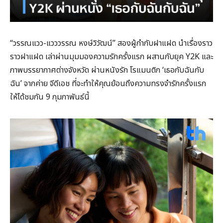
“วรรณแวว-แวววรรณ หงษ์วิวัฒน์” สองผู้กำกับฝาแฝด นำเรื่องราว
ราวฝาแฝด เล่าผ่านมุมมองความรักครั้งแรก ผสานกับยุค Y2K และ
ภาพบรรยากาศต่างจังหวัด ผ่านหนังรัก โรแมนติก ‘เธอกับฉันกับ
ฉัน’ จากค่าย จีดีเอช ที่จะทำให้คุณย้อนถึงความทรงจำรักครั้งแรก
ให้ได้ชมกัน 9 กุมภาพันธ์นี้