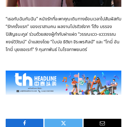
“เธอกับฉันกับฉัน” หนังรักที่จะพาคุณเดินทางย้อนเวลาไปสัมผัสกับ
“รักครั้งแรก” ของเราสามคน ผลงานโปรดิวซ์จาก ‘โต้ง บรรจง
ปิสัญธนะกูล’ ร่วมด้วยสองผู้กำกับฝาแฝด “วรรณแวว-แวววรรณ
หงษ์วิวัฒน์” นำแสดงโดย “ใบปอ ธิติยา จิระพรศิลป์” และ “โทนี่ อัน
โทนี่ บุยเซอเรท์” 9 กุมภาพันธ์ ในโรงภาพยนตร์