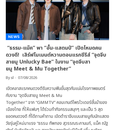
NEWS
“ธรรม-แม็ค” พา “อั๋น-แสตมป์” เปิดโหมดคน
ดวงดี! เสิร์ฟโมเมนต์หวานตอนแรกซีรีส์ “จุดจีบ
สายมู Unlucky Bae” ในงาน “จุดจีบสา
ยมู Meet & Mu Together”
By
sl
07/08/2026
เปิดคลาสแรกคนดวงดีรับความฟินขั้นสุดกันแน่นโรงภาพยนตร์
กับงาน “จุดจีบสายมู Meet & Mu
Together” จาก “GMMTV” คอนเทนต์โพรไวเดอร์ชั้นนำของ
เมืองไทย ที่ให้แฟนๆ ได้ร่วมทำกิจกรรมสนุกๆ และเป็น 5 สุด
ยอดคนดวงดี ที่ได้ถามคำถาม เปิดตำราจีบแบบสายมูกับนักแสดง
วัยรุ่นคู่ใหม่มาแรง “ธรรม ทัพทอง สุวรรณระกานนท์, แม็ค ณัฐ