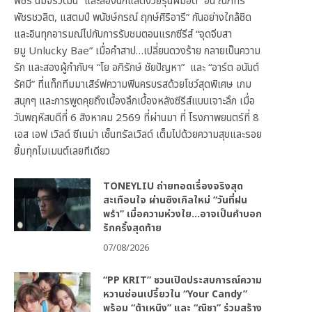
พัชร์ นิมจิรวัฒน์” และสองนักแสดงวัยรุ่นฝีมือดี “อั๋น ณภัทร
พัชรชวลิต, แสตมป์ พนัชษ์กรณ์ ฤกษ์ศิริอารี” กันอย่างใกล้ชิด
และอินทุกอารมณ์ไปกับการรับชมตอนแรกซีรีส์ “จุดจีบสา
ยมู Unlucky Bae” เมื่อคำสาป…เปลี่ยนดวงร้าย กลายเป็นความ
รัก และสองผู้กำกับฯ “โย อภิรักษ์ ชัยปัญหา” และ “อาร์ต อนันต์
รัศมี” ที่แท็กทีมมาเสิร์ฟความฟินครบรสด้วยโชว์สุดพิเศษ เกม
สนุกๆ และการพูดคุยถึงเบื้องลึกเบื้องหลังซีรีส์แบบเจาะลึก เมื่อ
วันพฤหัสบดีที่ 6 สิงหาคม 2569 ที่ผ่านมา ที่ โรงภาพยนตร์ที่ 8
เอส เอฟ เวิลด์ ซีเนม่า เซ็นทรัลเวิลด์ เต็มไปด้วยความสุขและรอย
ยิ้มทุกโมเมนต์เลยทีเดียว
TONEYLIU ถ่ายทอดเรื่องจริงสุด
สะเทือนใจ ผ่านซิงเกิลใหม่ “วันที่ฝน
พรำ” เมื่อความห่วงใย…อาจเป็นคำบอก
รักครั้งสุดท้าย
07/08/2026
“PP KRIT” ชวนเปิดประสบการณ์ความ
หวานซ่อนเปรี้ยวใน “Your Candy”
พร้อม “ต้าเหนิง” และ “ณิชา” ร่วมสร้าง