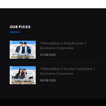
OUR PICKS
THHeadline X PeachLover |
Exclusive Interview
07/08/2026
THHeadline X Frozen Valentine |
Exclusive Interview
06/08/2026