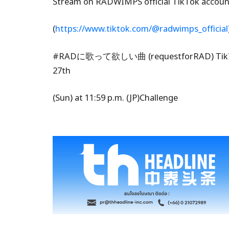
Stream on RADWIMPS official TikTok accoun
(
https://www.tiktok.com/@radwimps_official
#RADに歌って欲しい曲 (requestforRAD) TikTok Ch
27th
(Sun) at 11:59 p.m. (JP)Challenge