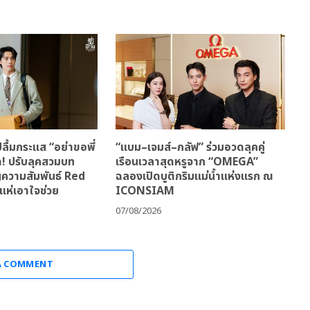
ลื้มกระแส “อย่าขอพี่
“แบม–เจมส์–กลัฟ” ร่วมอวดลุคคู่
ด! ปรับลุคสวมบท
เรือนเวลาสุดหรูจาก “OMEGA”
ญความสัมพันธ์ Red
ฉลองเปิดบูติกริมแม่น้ำแห่งแรก ณ
แห่เอาใจช่วย
ICONSIAM
07/08/2026
A COMMENT