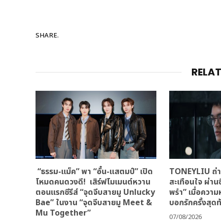
SHARE.
RELA
“ธรรม-แม็ค” พา “อั๋น-แสตมป์” เปิด
TONEYLIU ถ่าย
โหมดคนดวงดี! เสิร์ฟโมเมนต์หวาน
สะเทือนใจ ผ่านซ
ตอนแรกซีรีส์ “จุดจีบสายมู Unlucky
พรำ” เมื่อควา
Bae” ในงาน “จุดจีบสายมู Meet &
บอกรักครั้งสุดท
Mu Together”
07/08/2026