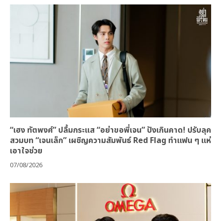
“เฮง ทัตพงศ์” ปลื้มกระแส “อย่าขอพี่เจน” ปังเกินคาด! ปรับลุค
สวมบท “เจนเล็ก” เผชิญความสัมพันธ์ Red Flag ทำแฟน ๆ แห่
เอาใจช่วย
07/08/2026