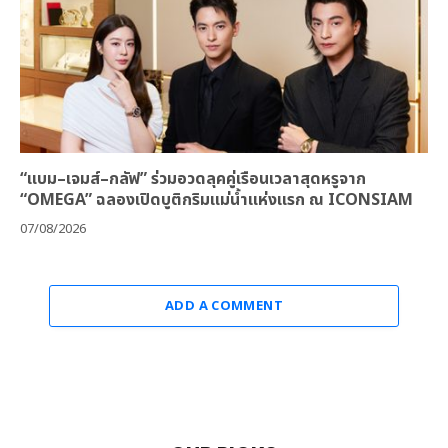
“แบม–เจมส์–กลัฟ” ร่วมอวดลุคคู่เรือนเวลาสุดหรูจาก
“OMEGA” ฉลองเปิดบูติกริมแม่น้ำแห่งแรก ณ ICONSIAM
07/08/2026
ADD A COMMENT