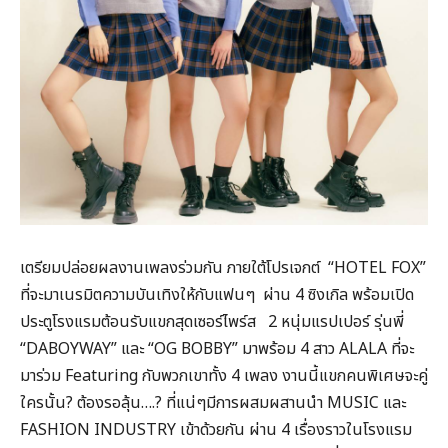
เตรียมปล่อยผลงานเพลงร่วมกัน ภายใต้โปรเจกต์ “HOTEL FOX”
ที่จะมาเนรมิตความบันเทิงให้กับแฟนๆ ผ่าน 4 ซิงเกิล พร้อมเปิด
ประตูโรงแรมต้อนรับแขกสุดเซอร์ไพร์ส 2 หนุ่มแรปเปอร์ รุ่นพี่
“DABOYWAY” และ “OG BOBBY” มาพร้อม 4 สาว ALALA ที่จะ
มาร่วม Featuring กับพวกเขาทั้ง 4 เพลง งานนี้แขกคนพิเศษจะคู่
ใครนั้น? ต้องรอลุ้น….? ที่แน่ๆมีการผสมผสานนำ MUSIC และ
FASHION INDUSTRY เข้าด้วยกัน ผ่าน 4 เรื่องราวในโรงแรม