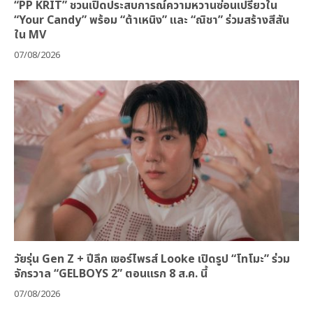
“PP KRIT” ชวนเปิดประสบการณ์ความหวานซ่อนเปรี้ยวใน
“Your Candy” พร้อม “ต้าเหนิง” และ “ณิชา” ร่วมสร้างสีสัน
ใน MV
07/08/2026
วัยรุ่น Gen Z + ปีลึก เซอร์ไพรส์ Looke เปิดรูป “โทโมะ” ร่วม
จักรวาล “GELBOYS 2” ตอนแรก 8 ส.ค. นี้
07/08/2026