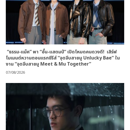
“ธรรม-แม็ค” พา “อั๋น-แสตมป์” เปิดโหมดคนดวงดี! เสิร์ฟ
โมเมนต์หวานตอนแรกซีรีส์ “จุดจีบสายมู Unlucky Bae” ใน
งาน “จุดจีบสายมู Meet & Mu Together”
07/08/2026