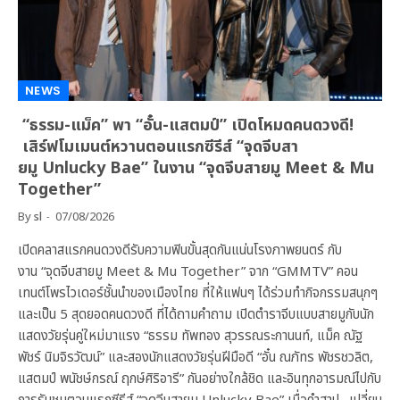
NEWS
“ธรรม-แม็ค” พา “อั๋น-แสตมป์” เปิดโหมดคนดวงดี!
เสิร์ฟโมเมนต์หวานตอนแรกซีรีส์ “จุดจีบสา
ยมู Unlucky Bae” ในงาน “จุดจีบสายมู Meet & Mu
Together”
By
sl
07/08/2026
เปิดคลาสแรกคนดวงดีรับความฟินขั้นสุดกันแน่นโรงภาพยนตร์ กับ
งาน “จุดจีบสายมู Meet & Mu Together” จาก “GMMTV” คอน
เทนต์โพรไวเดอร์ชั้นนำของเมืองไทย ที่ให้แฟนๆ ได้ร่วมทำกิจกรรมสนุกๆ
และเป็น 5 สุดยอดคนดวงดี ที่ได้ถามคำถาม เปิดตำราจีบแบบสายมูกับนัก
แสดงวัยรุ่นคู่ใหม่มาแรง “ธรรม ทัพทอง สุวรรณระกานนท์, แม็ค ณัฐ
พัชร์ นิมจิรวัฒน์” และสองนักแสดงวัยรุ่นฝีมือดี “อั๋น ณภัทร พัชรชวลิต,
แสตมป์ พนัชษ์กรณ์ ฤกษ์ศิริอารี” กันอย่างใกล้ชิด และอินทุกอารมณ์ไปกับ