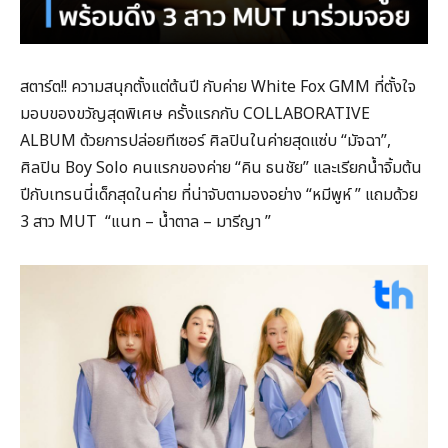
สตาร์ต!! ความสนุกตั้งแต่ต้นปี กับค่าย White Fox GMM ที่ตั้งใจ
มอบของขวัญสุดพิเศษ ครั้งแรกกับ COLLABORATIVE
ALBUM ด้วยการปล่อยทีเซอร์ ศิลปินในค่ายสุดแซ่บ “มัจฉา”,
ศิลปิน Boy Solo คนแรกของค่าย “คิน ธนชัย” และเรียกน้ำจิ้มต้น
ปีกับเทรนนี่เด็กสุดในค่าย ที่น่าจับตามองอย่าง “หมีพูห์ ” แถมด้วย
3 สาว MUT “แนท – น้ำตาล – มารีญา ”