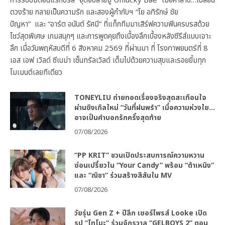
การรับชมตอนแรกซีรีส์ “จุดจีบสายมู Unlucky Bae” เมื่อคำสาป…เปลี่ยน
ดวงร้าย กลายเป็นความรัก และสองผู้กำกับฯ “โย อภิรักษ์ ชัย
ปัญหา” และ “อาร์ต อนันต์ รัศมี” ที่แท็กทีมมาเสิร์ฟความฟินครบรสด้วย
โชว์สุดพิเศษ เกมสนุกๆ และการพูดคุยถึงเบื้องลึกเบื้องหลังซีรีส์แบบเจาะ
ลึก เมื่อวันพฤหัสบดีที่ 6 สิงหาคม 2569 ที่ผ่านมา ที่ โรงภาพยนตร์ที่ 8
เอส เอฟ เวิลด์ ซีเนม่า เซ็นทรัลเวิลด์ เต็มไปด้วยความสุขและรอยยิ้มทุก
โมเมนต์เลยทีเดียว
TONEYLIU ถ่ายทอดเรื่องจริงสุดสะเทือนใจ
ผ่านซิงเกิลใหม่ “วันที่ฝนพรำ” เมื่อความห่วงใย…
อาจเป็นคำบอกรักครั้งสุดท้าย
07/08/2026
“PP KRIT” ชวนเปิดประสบการณ์ความหวาน
ซ่อนเปรี้ยวใน “Your Candy” พร้อม “ต้าเหนิง”
และ “ณิชา” ร่วมสร้างสีสันใน MV
07/08/2026
วัยรุ่น Gen Z + ปีลึก เซอร์ไพรส์ Looke เปิด
รูป “โทโมะ” ร่วมจักรวาล “GELBOYS 2” ตอน