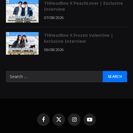
THHeadline X PeachLover | Exclusive
Interview
07/08/2026
THHeadline X Frozen Valentine |
Exclusive Interview
06/08/2026
Facebook
X
Instagram
YouTube
(Twitter)