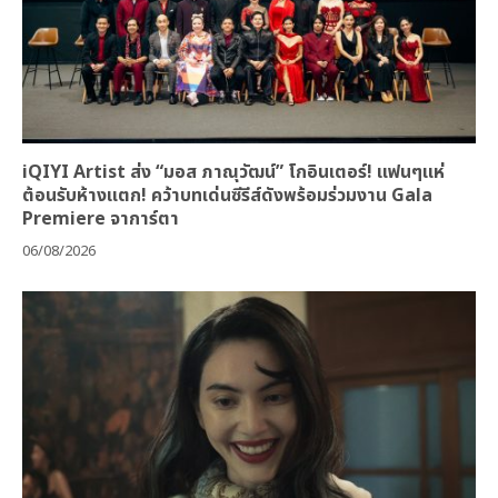
iQIYI Artist ส่ง “มอส ภาณุวัฒน์” โกอินเตอร์! แฟนๆแห่
ต้อนรับห้างแตก! คว้าบทเด่นซีรีส์ดังพร้อมร่วมงาน Gala
Premiere จาการ์ตา
06/08/2026