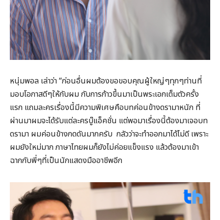
หนุ่มพอล เล่าว่า “ก่อนอื่นผมต้องขอขอบคุณผู้ใหญ่ๆทุกๆท่านที่
มอบโอกาสดีๆให้กับผม กับการก้าวขึ้นมาเป็นพระเอกเต็มตัวครั้ง
แรก แถมละครเรื่องนี้มีความพิเศษคือบทค่อนข้างดรามาหนัก ที่
ผ่านมาผมจะได้รับแต่ละครบู๊แอ็คชั่น แต่พอมาเรื่องนี้ต้องมาเจอบท
ดรามา ผมค่อนข้างกดดันมากครับ กลัวว่าจะทำออกมาได้ไม่ดี เพราะ
ผมยังใหม่มาก ภาษาไทยผมก็ยังไม่ค่อยแข็งแรง แล้วต้องมาเข้า
ฉากกับพี่ๆที่เป็นนักแสดงมืออาชีพอีก