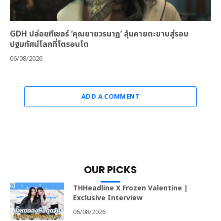
GDH ปล่อยทีเซอร์ ‘คุณยายวรนาฏ’ ลุ้นคายตะขาบสู่รอบ
ปฐมทัศน์โลกที่โตรอนโต
06/08/2026
ADD A COMMENT
OUR PICKS
THHeadline X Frozen Valentine |
Exclusive Interview
06/08/2026