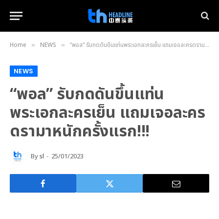
Home
NEWS
“พอล” รับกดดันขึ้นแท่นพระเอกละครเย็น แถมเจอละครดรามาหนักครั้งแรก!!!
»
»
NEWS
“พอล” รับกดดันขึ้นแท่น
พระเอกละครเย็น แถมเจอละคร
ดรามาหนักครั้งแรก!!!
By
sl
25/01/2023