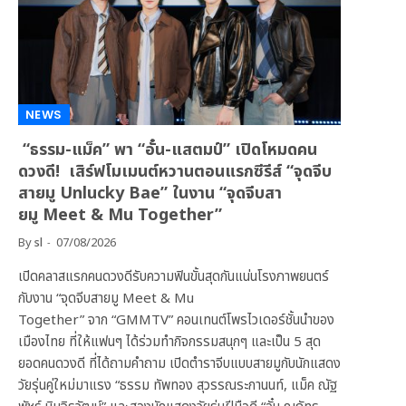
NEWS
“ธรรม-แม็ค” พา “อั๋น-แสตมป์” เปิดโหมดคน
ดวงดี! เสิร์ฟโมเมนต์หวานตอนแรกซีรีส์ “จุดจีบ
สายมู Unlucky Bae” ในงาน “จุดจีบสา
ยมู Meet & Mu Together”
By
sl
07/08/2026
เปิดคลาสแรกคนดวงดีรับความฟินขั้นสุดกันแน่นโรงภาพยนตร์
กับงาน “จุดจีบสายมู Meet & Mu
Together” จาก “GMMTV” คอนเทนต์โพรไวเดอร์ชั้นนำของ
เมืองไทย ที่ให้แฟนๆ ได้ร่วมทำกิจกรรมสนุกๆ และเป็น 5 สุด
ยอดคนดวงดี ที่ได้ถามคำถาม เปิดตำราจีบแบบสายมูกับนักแสดง
วัยรุ่นคู่ใหม่มาแรง “ธรรม ทัพทอง สุวรรณระกานนท์, แม็ค ณัฐ