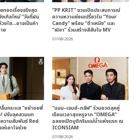
ทอดเรื่องจริงสุด
“PP KRIT” ชวนเปิดประสบการณ์
ิงเกิลใหม่ “วันที่ฝน
ความหวานซ่อนเปรี้ยวใน “Your
มห่วงใย…อาจเป็นคำ
Candy” พร้อม “ต้าเหนิง” และ
้าย
“ณิชา” ร่วมสร้างสีสันใน MV
07/08/2026
ลื้มกระแส “อย่าขอพี่
“แบม–เจมส์–กลัฟ” ร่วมอวดลุคคู่
ด! ปรับลุคสวมบท
เรือนเวลาสุดหรูจาก “OMEGA”
ญความสัมพันธ์ Red
ฉลองเปิดบูติกริมแม่น้ำแห่งแรก ณ
แห่เอาใจช่วย
ICONSIAM
07/08/2026