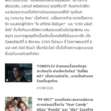
พัชร์ นิมจิรวัฒน์” และสองนักแสดงวัยรุ่นฝีมือดี “อั๋น ณภัทร
พัชรชวลิต, แสตมป์ พนัชษ์กรณ์ ฤกษ์ศิริอารี” กันอย่างใกล้ชิด
และอินทุกอารมณ์ไปกับการรับชมตอนแรกซีรีส์ “จุดจีบสา
ยมู Unlucky Bae” เมื่อคำสาป…เปลี่ยนดวงร้าย กลายเป็นความ
รัก และสองผู้กำกับฯ “โย อภิรักษ์ ชัยปัญหา” และ “อาร์ต อนันต์
รัศมี” ที่แท็กทีมมาเสิร์ฟความฟินครบรสด้วยโชว์สุดพิเศษ เกม
สนุกๆ และการพูดคุยถึงเบื้องลึกเบื้องหลังซีรีส์แบบเจาะลึก เมื่อ
วันพฤหัสบดีที่ 6 สิงหาคม 2569 ที่ผ่านมา ที่ โรงภาพยนตร์ที่ 8
เอส เอฟ เวิลด์ ซีเนม่า เซ็นทรัลเวิลด์ เต็มไปด้วยความสุขและรอย
ยิ้มทุกโมเมนต์เลยทีเดียว
TONEYLIU ถ่ายทอดเรื่องจริงสุด
สะเทือนใจ ผ่านซิงเกิลใหม่ “วันที่ฝน
พรำ” เมื่อความห่วงใย…อาจเป็นคำบอก
รักครั้งสุดท้าย
07/08/2026
“PP KRIT” ชวนเปิดประสบการณ์ความ
หวานซ่อนเปรี้ยวใน “Your Candy”
พร้อม “ต้าเหนิง” และ “ณิชา” ร่วมสร้าง