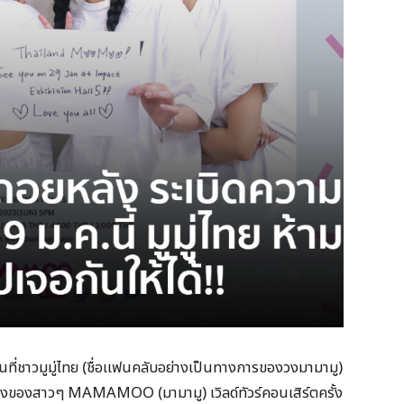
งวันที่ชาวมูมู่ไทย (ชื่อแฟนคลับอย่างเป็นทางการของวงมามามู)
สียงของสาวๆ MAMAMOO (มามามู) เวิลด์ทัวร์คอนเสิร์ตครั้ง