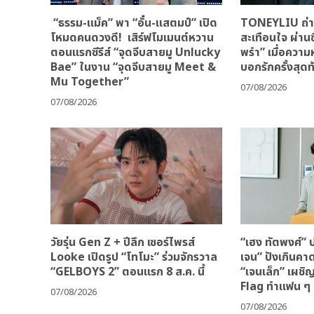
“ธรรม-แม็ค” พา “อั๋น-แสตมป์” เปิด
TONEYLIU ถ่าย
โหมดคนดวงดี! เสิร์ฟโมเมนต์หวาน
สะเทือนใจ ผ่านซ
ตอนแรกซีรีส์ “จุดจีบสายมู Unlucky
พรำ” เมื่อควา
Bae” ในงาน “จุดจีบสายมู Meet &
บอกรักครั้งสุดท
Mu Together”
07/08/2026
07/08/2026
วัยรุ่น Gen Z + ปีลึก เซอร์ไพรส์
“เฮง ทัตพงศ์” ป
Looke เปิดรูป “โทโมะ” ร่วมจักรวาล
เจน” ปังเกินคา
“GELBOYS 2” ตอนแรก 8 ส.ค. นี้
“เจนเล็ก” เผชิ
Flag ทำแฟน ๆ 
07/08/2026
07/08/2026