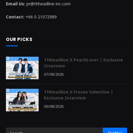
Email Us:
pr@thheadline-inc.com
Contact:
+66 0 21072989
OUR PICKS
THHeadline X PeachLover | Exclusive
Interview
07/08/2026
THHeadline X Frozen Valentine |
Exclusive Interview
06/08/2026