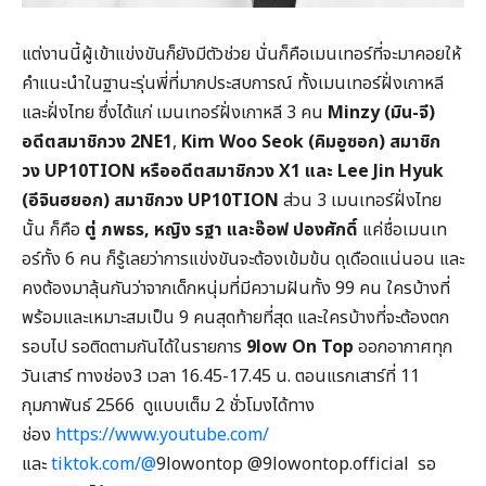
แต่งานนี้ผู้เข้าแข่งขันก็ยังมีตัวช่วย นั่นก็คือเมนเทอร์ที่จะมาคอยให้
คำแนะนำในฐานะรุ่นพี่ที่มากประสบการณ์ ทั้งเมนเทอร์ฝั่งเกาหลี
และฝั่งไทย ซึ่งได้แก่ เมนเทอร์ฝั่งเกาหลี 3 คน
Minzy (มิน-จี)
อดีตสมาชิกวง 2NE1
,
Kim Woo Seok (คิมอูซอก) สมาชิก
วง UP10TION หรืออดีตสมาชิกวง X1 และ Lee Jin Hyuk
(อีจินฮยอก) สมาชิกวง UP10TION
ส่วน 3 เมนเทอร์ฝั่งไทย
นั้น
ก็คือ
ตู่ ภพธร, หญิง รฐา และอ๊อฟ ปองศักดิ์
แค่ชื่อเมนเท
อร์ทั้ง 6 คน ก็รู้เลยว่าการแข่งขันจะต้องเข้มข้น ดุเดือดแน่นอน และ
คงต้องมาลุ้นกันว่าจากเด็กหนุ่มที่มีความฝันทั้ง 99 คน ใครบ้างที่
พร้อมและเหมาะสมเป็น 9 คนสุดท้ายที่สุด และใครบ้างที่จะต้องตก
รอบไป รอติดตามกันได้ในรายการ
9low On Top
ออกอากาศทุก
วันเสาร์ ทางช่อง3 เวลา 16.45-17.45 น. ตอนแรกเสาร์ที่ 11
กุมภาพันธ์ 2566 ดูแบบเต็ม 2 ชั่วโมงได้ทาง
ช่อง
https://www.youtube.com/
และ
tiktok.com/@
9lowontop @9lowontop.official รอ