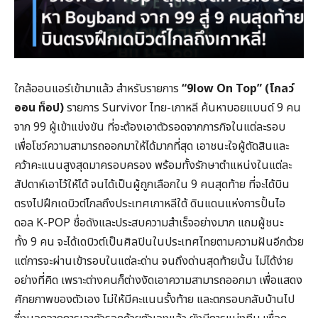
ใกล้ออนแอร์เข้ามาแล้ว สำหรับรายการ
“9low On Top” (โกลว์
ออน ท็อป)
รายการ Survivor ไทย-เกาหลี ค้นหาบอยแบนด์ 9 คน
จาก 99 ผู้เข้าแข่งขัน ที่จะต้องเอาตัวรอดจากภารกิจในแต่ละรอบ
เพื่อโชว์ความสามารถออกมาให้ได้มากที่สุด เอาชนะใจผู้ตัดสินและ
คว้าคะแนนสูงสุดมาครอบครอง พร้อมทั้งรักษาตำแหน่งในแต่ละ
สัปดาห์เอาไว้ให้ได้ จนได้เป็นผู้ถูกเลือกใน 9 คนสุดท้าย ที่จะได้บิน
ตรงไปฝึกเดบิวต์ไกลถึงประเทศเกาหลีใต้ ดินแดนแห่งการปั้นไอ
ดอล K-POP ชื่อดังและประสบความสำเร็จอย่างมาก แถมผู้ชนะ
ทั้ง 9 คน จะได้เดบิวต์เป็นศิลปินในประเทศไทยตามความฝันอีกด้วย
แต่การจะผ่านเข้ารอบในแต่ละด่าน จนถึงด่านสุดท้ายนั้น ไม่ได้ง่าย
อย่างที่คิด เพราะต่างคนก็ต่างงัดเอาความสามารถออกมา เพื่อแสดง
ศักยภาพของตัวเอง ไม่ให้มีคะแนนรั้งท้าย และตกรอบกลับบ้านไป