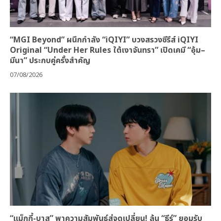
“MGI Beyond” ผนึกกำลัง “iQIYI” บวงสรวงซีรีส์ iQIYI
Original “Under Her Rules ใต้เงาจันทรา” เปิดเคมี “อุ้ม–
มีนา” ประกบคู่ครั้งสำคัญ
07/08/2026
“แม็กกี้-บาส” พาความสัมพันธ์สู่จุดเปลี่ยน! ลุ้น “ธีร์” ยอมรับ