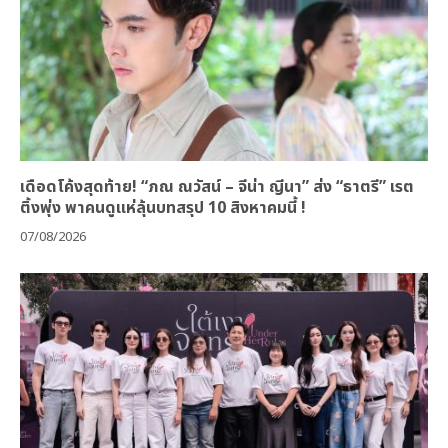
เดือดโค้งสุดท้าย! “ภณ ณวัสน์ – จีน่า ญีนา” ส่ง “ธาตรี” เรต
ติ้งพุ่ง พาคนดูแห่ลุ้นบทสรุป 10 สิงหาคมนี้ !
07/08/2026