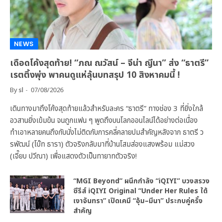
NEWS
เดือดโค้งสุดท้าย! “ภณ ณวัสน์ – จีน่า ญีนา” ส่ง “ธาตรี”
เรตติ้งพุ่ง พาคนดูแห่ลุ้นบทสรุป 10 สิงหาคมนี้ !
By
sl
07/08/2026
เดินทางมาถึงโค้งสุดท้ายแล้วสำหรับละคร “ธาตรี” ทางช่อง 3 ที่ยิ่งใกล้
อวสานยิ่งเข้มข้น จนถูกแฟน ๆ พูดถึงบนโลกออนไลน์ได้อย่างต่อเนื่อง
ทำเอาหลายคนถึงกับนั่งไม่ติดกับการคลี่คลายปมสำคัญหลังจาก ธาตรี ว
รพัฒน์ (โบ๊ท ธารา) ตัวจริงกลับมาที่บ้านโสมส่องแสงพร้อม แม่สวง
(เจี๊ยบ ปวีณา) เพื่อแสดงตัวเป็นทายาทตัวจริง!
“MGI Beyond” ผนึกกำลัง “iQIYI” บวงสรวง
ซีรีส์ iQIYI Original “Under Her Rules ใต้
เงาจันทรา” เปิดเคมี “อุ้ม–มีนา” ประกบคู่ครั้ง
สำคัญ