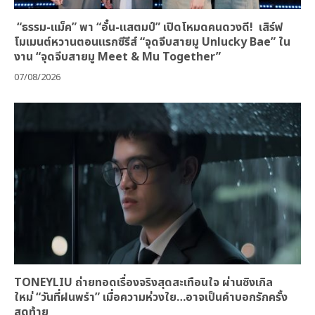
“ธรรม-แม็ค” พา “อั๋น-แสตมป์” เปิดโหมดคนดวงดี! เสิร์ฟ
โมเมนต์หวานตอนแรกซีรีส์ “จุดจีบสายมู Unlucky Bae” ใน
งาน “จุดจีบสายมู Meet & Mu Together”
07/08/2026
TONEYLIU ถ่ายทอดเรื่องจริงสุดสะเทือนใจ ผ่านซิงเกิล
ใหม่ “วันที่ฝนพรำ” เมื่อความห่วงใย…อาจเป็นคำบอกรักครั้ง
สุดท้าย