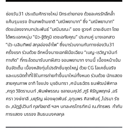
ช่องวัน31 ประเดิมศักราชใหม่ ปีกระต่ายทอง ด้วยละครรักลึกล้ำ
แค้นรุนแรง ข้ามภพข้ามชาติ “มณีพยาบาท” ซึ่ง “มณีพยาบาท”
ดัดแปลงจากบทประพันธ์ “มณีมรณะ” ของ ชูวงศ์ ฉายะจินดา โดย
ได้พระเอกหนุ่ม “นิว-ฐิติภูมิ เตชะอภัยคุณ” ประกบคู่ นางเอกสาว
“บัว-นลินทิพย์ สกุลอ่องอำไพ” ซึ่งมาร่วมงานกับทางช่องวัน31
ครั้งแรก ร่วมด้วย อีกหนึ่งนางเอกฝีมือเฉียบ “เบญ-เรวิญานันท์
ทาเกิด” ที่กระโดดมารับบทผีสาว จอมพยาบาท งานนี้ เบื้องหน้าเข้ม
ข้นจัดเต็ม เบื้องหลังทุ่มโปรดักชั่นชุดใหญ่ ด้วย CG โลเคชั่นจริง
และเนรมิตถ้ำที่ใช้ในการถ่ายทำขึ้นมาใหม่ทั้งหมด ร่วมด้วย นักแสดง
สายคุณภาพ อาทิ โชแปง นุชอินทรา ,ศนันธฉัตร ธนพัฒน์พิศาล
,ศรุต วิจิตรานนท์ ,พิมพ์พรรณ ชลายนคุปต์ ,ภูริ หิรัญพฤกษ์ ,อริ
ศรา วงษ์ชาลี ,มยุริญ ผ่องผุดพันธ์ ,อุทุมพร ศิลาพันธุ์ ,ไปรมา รัช
ตะ ,ณัฏฐ์ปวินท์ กุลกัลยาดี ฯลฯ บทละครโทรทัศน์ ณ.ภัทรพร กำกับ
การแสดง บรรจง สินธนมงคลกุล