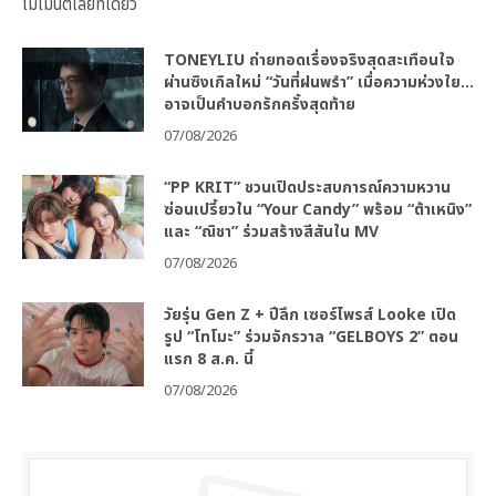
โมเมนต์เลยทีเดียว
TONEYLIU ถ่ายทอดเรื่องจริงสุดสะเทือนใจ
ผ่านซิงเกิลใหม่ “วันที่ฝนพรำ” เมื่อความห่วงใย…
อาจเป็นคำบอกรักครั้งสุดท้าย
07/08/2026
“PP KRIT” ชวนเปิดประสบการณ์ความหวาน
ซ่อนเปรี้ยวใน “Your Candy” พร้อม “ต้าเหนิง”
และ “ณิชา” ร่วมสร้างสีสันใน MV
07/08/2026
วัยรุ่น Gen Z + ปีลึก เซอร์ไพรส์ Looke เปิด
รูป “โทโมะ” ร่วมจักรวาล “GELBOYS 2” ตอน
แรก 8 ส.ค. นี้
07/08/2026