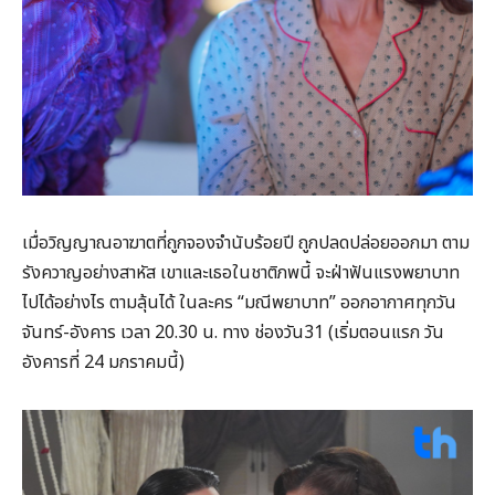
เมื่อวิญญาณอาฆาตที่ถูกจองจำนับร้อยปี ถูกปลดปล่อยออกมา ตาม
รังควาญอย่างสาหัส เขาและเธอในชาติภพนี้ จะฝ่าฟันแรงพยาบาท
ไปได้อย่างไร ตามลุ้นได้ ในละคร “มณีพยาบาท” ออกอากาศทุกวัน
จันทร์-อังคาร เวลา 20.30 น. ทาง ช่องวัน31 (เริ่มตอนแรก วัน
อังคารที่ 24 มกราคมนี้)