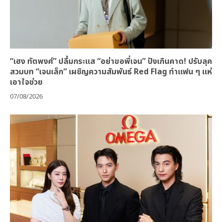
“เฮง ทัตพงศ์” ปลื้มกระแส “อย่าขอพี่เจน” ปังเกินคาด! ปรับลุค
สวมบท “เจนเล็ก” เผชิญความสัมพันธ์ Red Flag ทำแฟน ๆ แห่
เอาใจช่วย
07/08/2026