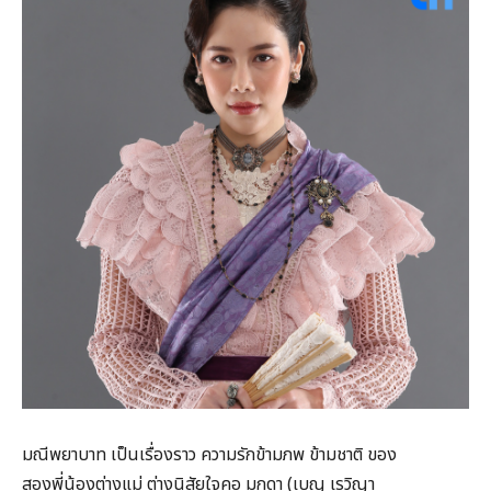
มณีพยาบาท เป็นเรื่องราว ความรักข้ามภพ ข้ามชาติ ของ
สองพี่น้องต่างแม่ ต่างนิสัยใจคอ มุกดา (เบญ เรวิญา