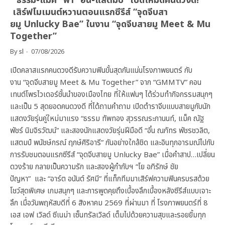
“ธรรม-แม็ค” พา “อั๋น-แสตมป์” เปิดโหมดคนดวงดี!
เสิร์ฟโมเมนต์หวานตอนแรกซีรีส์ “จุดจีบสา
ยมู Unlucky Bae” ในงาน “จุดจีบสายมู Meet & Mu
Together”
By
sl
07/08/2026
เปิดคลาสแรกคนดวงดีรับความฟินขั้นสุดกันแน่นโรงภาพยนตร์ กับ
งาน “จุดจีบสายมู Meet & Mu Together” จาก “GMMTV” คอน
เทนต์โพรไวเดอร์ชั้นนำของเมืองไทย ที่ให้แฟนๆ ได้ร่วมทำกิจกรรมสนุกๆ
และเป็น 5 สุดยอดคนดวงดี ที่ได้ถามคำถาม เปิดตำราจีบแบบสายมูกับนัก
แสดงวัยรุ่นคู่ใหม่มาแรง “ธรรม ทัพทอง สุวรรณระกานนท์, แม็ค ณัฐ
พัชร์ นิมจิรวัฒน์” และสองนักแสดงวัยรุ่นฝีมือดี “อั๋น ณภัทร พัชรชวลิต,
แสตมป์ พนัชษ์กรณ์ ฤกษ์ศิริอารี” กันอย่างใกล้ชิด และอินทุกอารมณ์ไปกับ
การรับชมตอนแรกซีรีส์ “จุดจีบสายมู Unlucky Bae” เมื่อคำสาป…เปลี่ยน
ดวงร้าย กลายเป็นความรัก และสองผู้กำกับฯ “โย อภิรักษ์ ชัย
ปัญหา” และ “อาร์ต อนันต์ รัศมี” ที่แท็กทีมมาเสิร์ฟความฟินครบรสด้วย
โชว์สุดพิเศษ เกมสนุกๆ และการพูดคุยถึงเบื้องลึกเบื้องหลังซีรีส์แบบเจาะ
ลึก เมื่อวันพฤหัสบดีที่ 6 สิงหาคม 2569 ที่ผ่านมา ที่ โรงภาพยนตร์ที่ 8
เอส เอฟ เวิลด์ ซีเนม่า เซ็นทรัลเวิลด์ เต็มไปด้วยความสุขและรอยยิ้มทุก