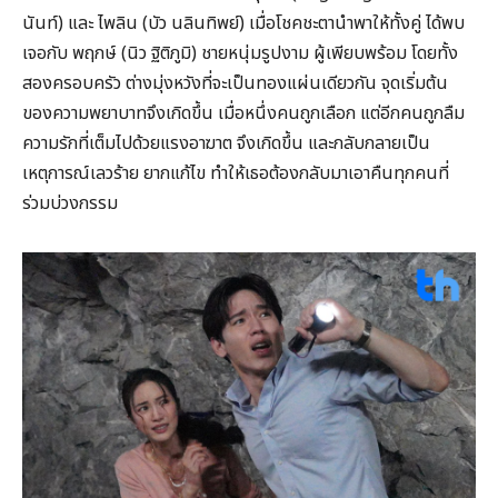
นันท์) และ ไพลิน (บัว นลินทิพย์) เมื่อโชคชะตานำพาให้ทั้งคู่ ได้พบ
เจอกับ พฤกษ์ (นิว ฐิติภูมิ) ชายหนุ่มรูปงาม ผู้เพียบพร้อม โดยทั้ง
สองครอบครัว ต่างมุ่งหวังที่จะเป็นทองแผ่นเดียวกัน จุดเริ่มต้น
ของความพยาบาทจึงเกิดขึ้น เมื่อหนึ่งคนถูกเลือก แต่อีกคนถูกลืม
ความรักที่เต็มไปด้วยแรงอาฆาต จึงเกิดขึ้น และกลับกลายเป็น
เหตุการณ์เลวร้าย ยากแก้ไข ทำให้เธอต้องกลับมาเอาคืนทุกคนที่
ร่วมบ่วงกรรม