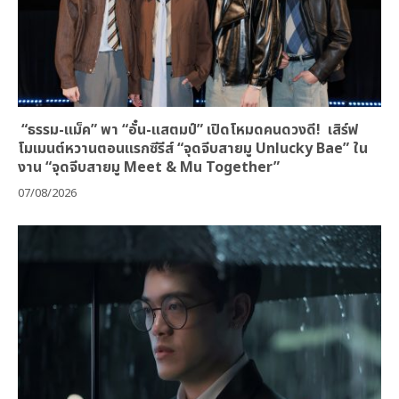
“ธรรม-แม็ค” พา “อั๋น-แสตมป์” เปิดโหมดคนดวงดี! เสิร์ฟ
โมเมนต์หวานตอนแรกซีรีส์ “จุดจีบสายมู Unlucky Bae” ใน
งาน “จุดจีบสายมู Meet & Mu Together”
07/08/2026