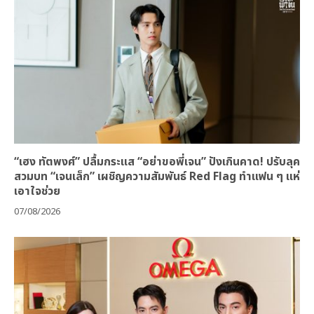
“เฮง ทัตพงศ์” ปลื้มกระแส “อย่าขอพี่เจน” ปังเกินคาด! ปรับลุค
สวมบท “เจนเล็ก” เผชิญความสัมพันธ์ Red Flag ทำแฟน ๆ แห่
เอาใจช่วย
07/08/2026