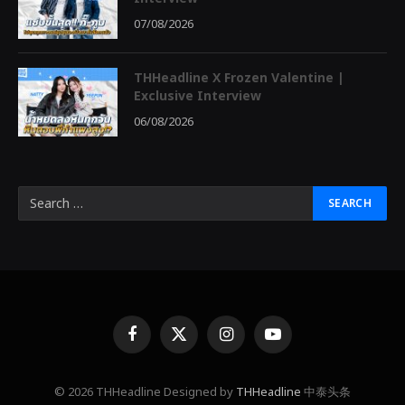
07/08/2026
THHeadline X Frozen Valentine |
Exclusive Interview
06/08/2026
Facebook
X
Instagram
YouTube
(Twitter)
© 2026 THHeadline Designed by
THHeadline
中泰头条