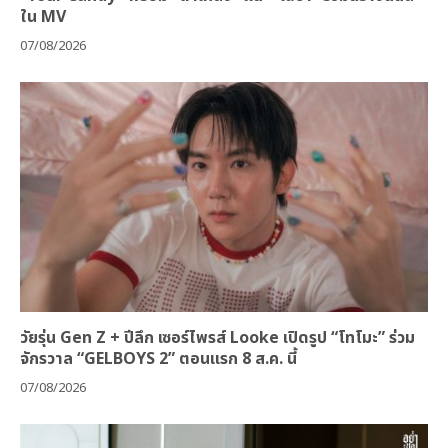
ใน MV
07/08/2026
วัยรุ่น Gen Z + ปีลึก เซอร์ไพรส์ Looke เปิดรูป “โทโมะ” ร่วม
จักรวาล “GELBOYS 2” ตอนแรก 8 ส.ค. นี้
07/08/2026