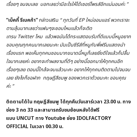
เรื่อยๆ จนจบเลย บอกเลยว่ามีอะไรให้ได้เซอร์ไพรส์อีกแน่นอนค่ะ ”
“เบ็คกี้ รีเบคก้า”
กล่าวเสริม
“ ทุกวันที่ EP ใหม่ออนแอร์ พวกเราจะ
ตามลุ้นมากเลยว่าแฟนๆจะชอบไหมแล้วก็จะติด
เทรน Twitter ไหม แล้วพอมันได้กระแสตอบรับที่ดีแบบนี้หนูอยาก
ขอบคุณทุกคนมากเลยนะคะ มันเป็นซีรีส์ที่หนูกับพี่ฟรีนแสดงนำ
เรื่องแรก พอเห็นทุกคนชอบมากขนาดนี้หนูก็เลยยิ่งดีใจแล้วก็ปลื้ม
ใจมากเลยค่ะ อยากจะทำผลงานที่ดีๆ อย่างนี้ออกมาให้ทุกคนอีก
เรื่อยๆเลย ตอนนี้ใกล้จะจบแล้วนะคะ อยากให้ทุกคนติดตามไปจนจบ
เลย ยังไงก็ขอฝาก ทฤษฎีสีชมพู ของพวกเราด้วยนะคะ ขอบคุณ
ค่ะ ”
ติดตามได้ใน ทฤษฎีสีชมพู ได้ทุกคืนวันเสาร์เวลา 23.00 น. ทาง
ช่อง 3 กด 33 และสามารถรับชมย้อนหลังได้ฟรี
แบบ UNCUT ทาง Youtube ช่อง IDOLFACTORY
OFFICIAL ในเวลา 00.30 น.