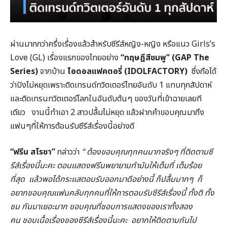
ผ่านมากกว่าครึ่งเรื่องแล้วสำหรับซีรีส์หญิง-หญิง หรือแนว Girls’s
Love (GL) เรื่องแรกของไทยอย่าง
“ทฤษฎีสีชมพู” (GAP The
Series)
จากบ้าน
ไอดอลแฟคตอรี่ (IDOLFACTORY)
ซึ่งถือได้
ว่าปังไม่หยุดเพราะติดเทรนด์ทวิตเตอร์ไทยอันดับ 1 แทบทุกสัปดาห์
และติดเทรนทวิตเตอร์โลกในอันดับต้นๆ ของวันที่เข้าฉายเลยที
เดียว งานนี้ทำเอา 2 สาวปลื้มไม่หยุด แล้วฝากคำขอบคุณมาถึง
แฟนๆที่ให้การต้อนรับซีรีส์เรื่องนี้อย่างดี
“ฟรีน สโรชา”
กล่าวว่า
“ ต้องขอบคุณทุกคนมากจริงๆ ที่ติดตามซี
รีส์เรื่องนี้นะคะ ตอนแสดงฟรีนพยายามทำมันให้เต็มที่ เต็มร้อย
ที่สุด แล้วพอได้กระแสตอบรับออกมาดีอย่างนี้ ก็ปลื้มมากๆ ก็
อยากขอบคุณแฟนคลับทุกคนที่ให้การตอบรับซีรีส์เรื่องนี้ ทั้งติ ทั้ง
ชม กันมาเยอะมาก ขอบคุณที่ชอบการแสดงของเราทั้งสอง
คน ชอบเนื้อเรื่องของซีรีส์เรื่องนี้นะคะ อยากให้ติดตามกันไป