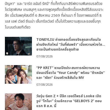
ปัญหา” และ “อาร์ต อนันต์ รัศมี” ที่แท็กทีมมาเสิร์ฟความฟินครบรสด้วย
โชว์สุดพิเศษ เกมสนุกๆ และการพูดคุยถึงเบื้องลึกเบื้องหลังซีรีส์แบบเจาะ
ลึก เมื่อวันพฤหัสบดีที่ 6 สิงหาคม 2569 ที่ผ่านมา ที่ โรงภาพยนตร์ที่ 8
เอส เอฟ เวิลด์ ซีเนม่า เซ็นทรัลเวิลด์ เต็มไปด้วยความสุขและรอยยิ้มทุก
โมเมนต์เลยทีเดียว
TONEYLIU ถ่ายทอดเรื่องจริงสุดสะเทือนใจ
ผ่านซิงเกิลใหม่ “วันที่ฝนพรำ” เมื่อความห่วงใย…
อาจเป็นคำบอกรักครั้งสุดท้าย
07/08/2026
“PP KRIT” ชวนเปิดประสบการณ์ความหวาน
ซ่อนเปรี้ยวใน “Your Candy” พร้อม “ต้าเหนิง”
และ “ณิชา” ร่วมสร้างสีสันใน MV
07/08/2026
วัยรุ่น Gen Z + ปีลึก เซอร์ไพรส์ Looke เปิด
รูป “โทโมะ” ร่วมจักรวาล “GELBOYS 2” ตอน
แรก 8 ส.ค. นี้