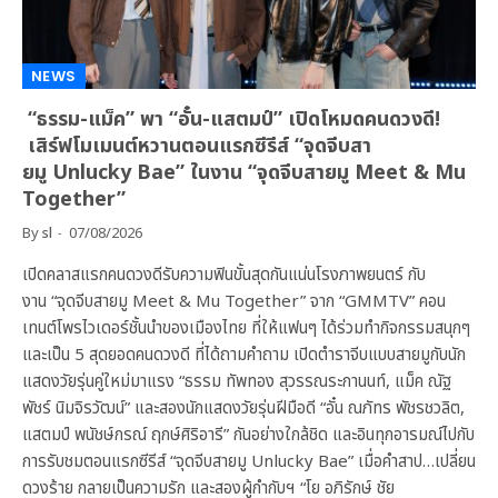
NEWS
“ธรรม-แม็ค” พา “อั๋น-แสตมป์” เปิดโหมดคนดวงดี!
เสิร์ฟโมเมนต์หวานตอนแรกซีรีส์ “จุดจีบสา
ยมู Unlucky Bae” ในงาน “จุดจีบสายมู Meet & Mu
Together”
By
sl
07/08/2026
เปิดคลาสแรกคนดวงดีรับความฟินขั้นสุดกันแน่นโรงภาพยนตร์ กับ
งาน “จุดจีบสายมู Meet & Mu Together” จาก “GMMTV” คอน
เทนต์โพรไวเดอร์ชั้นนำของเมืองไทย ที่ให้แฟนๆ ได้ร่วมทำกิจกรรมสนุกๆ
และเป็น 5 สุดยอดคนดวงดี ที่ได้ถามคำถาม เปิดตำราจีบแบบสายมูกับนัก
แสดงวัยรุ่นคู่ใหม่มาแรง “ธรรม ทัพทอง สุวรรณระกานนท์, แม็ค ณัฐ
พัชร์ นิมจิรวัฒน์” และสองนักแสดงวัยรุ่นฝีมือดี “อั๋น ณภัทร พัชรชวลิต,
แสตมป์ พนัชษ์กรณ์ ฤกษ์ศิริอารี” กันอย่างใกล้ชิด และอินทุกอารมณ์ไปกับ
การรับชมตอนแรกซีรีส์ “จุดจีบสายมู Unlucky Bae” เมื่อคำสาป…เปลี่ยน
ดวงร้าย กลายเป็นความรัก และสองผู้กำกับฯ “โย อภิรักษ์ ชัย