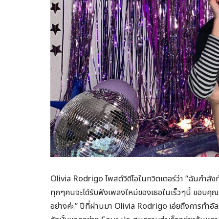
Olivia Rodrigo โพสต์วิดีโอในทวิตเตอร์ว่า “ฉันกำล
ทุกๆคนจะได้รับฟังเพลงใหม่ของเธอในเร็วๆนี้ ขอบ
อย่างค่ะ” ปีที่ผ่านมา Olivia Rodrigo เอ่ยถึงการทำอัลบ