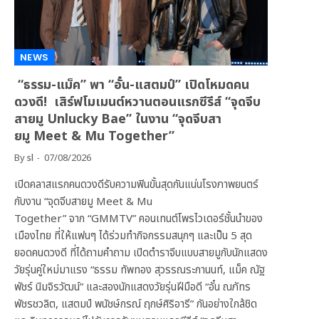
NEWS
“ธรรม-แม็ค” พา “อั๋น-แสตมป์” เปิดโหมดคน
ดวงดี! เสิร์ฟโมเมนต์หวานตอนแรกซีรีส์ “จุดจีบ
สายมู Unlucky Bae” ในงาน “จุดจีบสา
ยมู Meet & Mu Together”
By
sl
07/08/2026
เปิดคลาสแรกคนดวงดีรับความฟินขั้นสุดกันแน่นโรงภาพยนตร์
กับงาน “จุดจีบสายมู Meet & Mu
Together” จาก “GMMTV” คอนเทนต์โพรไวเดอร์ชั้นนำของ
เมืองไทย ที่ให้แฟนๆ ได้ร่วมทำกิจกรรมสนุกๆ และเป็น 5 สุด
ยอดคนดวงดี ที่ได้ถามคำถาม เปิดตำราจีบแบบสายมูกับนักแสดง
วัยรุ่นคู่ใหม่มาแรง “ธรรม ทัพทอง สุวรรณระกานนท์, แม็ค ณัฐ
พัชร์ นิมจิรวัฒน์” และสองนักแสดงวัยรุ่นฝีมือดี “อั๋น ณภัทร
พัชรชวลิต, แสตมป์ พนัชษ์กรณ์ ฤกษ์ศิริอารี” กันอย่างใกล้ชิด