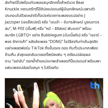
ส่งท้ายปีไปพร้อมกับเพลงสนุกอีกครั้งสำหรับวง Bear
Knuckle วงดนตรีทรีโอ้ฮิปฮอปแดนซ์ผู้มีเอกลักษณ์เฉพาะตัว
ประกอบไปด้วยเหล่าตัวท็อปแห่งวงการเพลงแรปอย่าง J
Jazzsper (เจแจ๊สเปอร์) หรือ “เจนจ๋า – จันทรลักษณ์ บูรณถาวร
สม”, M-PEE (เอ็มพี) หรือ “หมี – ธิติสรณ์ พันชะตา” พร้อม
สมาชิก LGBTQ+ อย่าง Bubblegum (บับเบิ้ลกัม) หรือ “เจอาร์ –
พชร รักการค้า” หลังส่งเพลง “DONG” โชว์ลีลากับท่าเต้นสุดฮิต
เขย่าแพลตฟอร์ม TikTok ถึงขั้นดอง ดอง กันทั่วประเทศเพียง
ข้ามคืน ล่าสุดขอกลับมาเซอร์ไพร์สแฟน ๆ เตรียมปล่อยผล
งาน “อย่าจับ” ตอกย้ำตำแหน่งเทพเจ้าเพลงทีป็อปแดนซ์ พร้อมพา
แฟนเพลงปล่อยใจสนุก ๆ ไปด้วยกัน