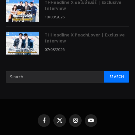
THHeadline X ซอโซ่ล่ามธีร์ | Exclusive
Interview
10/08/2026
THHeadline X PeachLover | Exclusive
Interview
07/08/2026
Facebook
X
Instagram
YouTube
(Twitter)