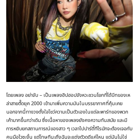
โดยเพลง อย่าจับ – เป็นเพลงฮิปฮอปจังหวะชวนโยกที่ได้บีทของเห
ล่าสายตื๊ดยุค 2000 เข้ามาเพิ่มความมันในบรรยากาศที่คุ้นเคย
นอกจากนี้ทางวงตั้งใจโชว์ความเป็นตัวเองในแต่ละพาร์ทของพวก
เค้ามากขึ้นกว่าเดิม ซึ่งเนื้อหาของเพลงยังคงความทันสมัย และมี
การหยิบยกสถานการณ์ของสาว ๆ เวลาไปปาร์ตี้ทีไรมักจะต้องเจอกับ
คนมือไวซะงั้น แต่โทษทีนะถึงฉันจะแต่งตัวดูดีแค่ไหน แต่มันไม่ใช่