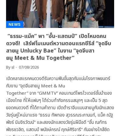
NEWS
“ธรรม-แม็ค” พา “อั๋น-แสตมป์” เปิดโหมดคน
ดวงดี! เสิร์ฟโมเมนต์หวานตอนแรกซีรีส์ “จุดจีบ
สายมู Unlucky Bae” ในงาน “จุดจีบสา
ยมู Meet & Mu Together”
By
sl
07/08/2026
เปิดคลาสแรกคนดวงดีรับความฟินขั้นสุดกันแน่นโรงภาพยนตร์
กับงาน “จุดจีบสายมู Meet & Mu
Together” จาก “GMMTV” คอนเทนต์โพรไวเดอร์ชั้นนำของ
เมืองไทย ที่ให้แฟนๆ ได้ร่วมทำกิจกรรมสนุกๆ และเป็น 5 สุด
ยอดคนดวงดี ที่ได้ถามคำถาม เปิดตำราจีบแบบสายมูกับนักแสดง
วัยรุ่นคู่ใหม่มาแรง “ธรรม ทัพทอง สุวรรณระกานนท์, แม็ค ณัฐ
พัชร์ นิมจิรวัฒน์” และสองนักแสดงวัยรุ่นฝีมือดี “อั๋น ณภัทร
พัชรชวลิต, แสตมป์ พนัชษ์กรณ์ ฤกษ์ศิริอารี” กันอย่างใกล้ชิด