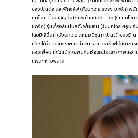
ที่อาศัยอยู่กับน้องสาว พอใจ (รับบทโดย พิมพ์ พิมพ์มาดา
ของเป็นต่อ และพี่กอล์ฟ (รับบทโดย ธงธง มกจ๊ก) พนักง
บทโดย เจี๊ยบ เชิญยิ้ม) รุ่นพี่ฝ่ายศิลป์, วอก (รับบทโดย เ
มกจ๊ก) รุ่นพี่คอลัมน์นิสต์, พี่หมอน (รับบทโดย ผอูน
โดยมีเจ๊มิ้นท์ (รับบทโดย แหม่ม วิชุดา) เป็นเจ้าของร
เรียกได้ว่าตลอดระยะเวลาในการฉาย เราก็จะได้เห็นก
ของเพื่อน ที่ถึงแม้ว่าจะพบกับเรื่องอะไร มิตรภาพเหล่า
แฟนๆห้ามพลาด