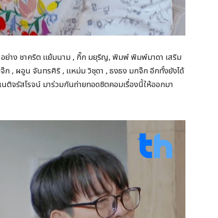
่าง ชาคริต แย้มนาม , กิ๊ก มยุริญ, พิมพ์ พิมพ์มาดา เสริม
จ๊ก , ผอูน จันทรศิริ , แหม่ม วิชุดา , ธงธง มกจ๊ก อีกทั้งยังได้
ฏ์ เนติจรัสโรจน์ มาร่วมกันถ่ายทอดซิตคอมเรื่องนี้ให้ออกมา