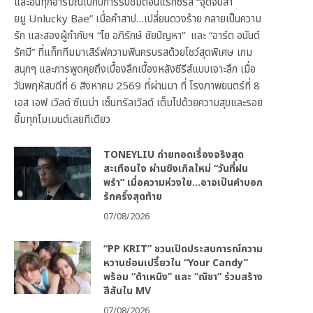
และอินทุกอารมณ์ไปกับการรับชมตอนแรกซีรีส์ “จุดจีบสา
ยมู Unlucky Bae” เมื่อคำสาป…เปลี่ยนดวงร้าย กลายเป็นความ
รัก และสองผู้กำกับฯ “โย อภิรักษ์ ชัยปัญหา” และ “อาร์ต อนันต์
รัศมี” ที่แท็กทีมมาเสิร์ฟความฟินครบรสด้วยโชว์สุดพิเศษ เกม
สนุกๆ และการพูดคุยถึงเบื้องลึกเบื้องหลังซีรีส์แบบเจาะลึก เมื่อ
วันพฤหัสบดีที่ 6 สิงหาคม 2569 ที่ผ่านมา ที่ โรงภาพยนตร์ที่ 8
เอส เอฟ เวิลด์ ซีเนม่า เซ็นทรัลเวิลด์ เต็มไปด้วยความสุขและรอย
ยิ้มทุกโมเมนต์เลยทีเดียว
TONEYLIU ถ่ายทอดเรื่องจริงสุด
สะเทือนใจ ผ่านซิงเกิลใหม่ “วันที่ฝน
พรำ” เมื่อความห่วงใย…อาจเป็นคำบอก
รักครั้งสุดท้าย
07/08/2026
“PP KRIT” ชวนเปิดประสบการณ์ความ
หวานซ่อนเปรี้ยวใน “Your Candy”
พร้อม “ต้าเหนิง” และ “ณิชา” ร่วมสร้าง
สีสันใน MV
07/08/2026