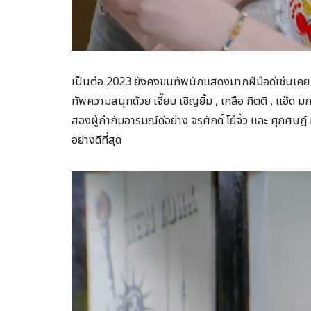
เป็นต่อ 2023 ยังคงขนทัพนักแสดงมากฝีมือดีเช่นเคย อย
ทัพความสนุกด้วย เจี๊ยบ เชิญยิ้ม , เกลือ กิตติ , แอ๊ด มก
สองผู้กำกับอารมณ์ดีอย่าง จิรศักดิ์ โย้จิ้ว และ ศุภศิษ
อย่างดีที่สุด