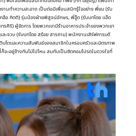
) พอใจมีเพื่อนสนิทที่นับถือคือ ทิพย์ (กิ๊ก มยุริญ) แฟนเก่า
านทำความสะอาด เป็นต่อมีเพื่อนสนิทรู้ใจอย่าง พี่ยม (รับ
กลือ กิตติ) รุ่นน้องฝ่ายพิสูจน์อักษร, พี่อู๊ด (รับบทโดย แอ๊ด
 จันทรศิริ) ผู้จัดการ โดยพวกเขามีร้านอาหารประจำของพวกเขา
้าน และจวบ (รับบทโดย สร้อย สารคาม) พนักงานเสิร์ฟคารมดี
ารเติบโตและความสัมพันธ์ของสมาชิกในครอบครัวและมิตรภาพ
นี้ก็จะอยู่ข้างกันไม่ไปไหน สมกับเป็นซิตคอมโปรดในดวงใจที่