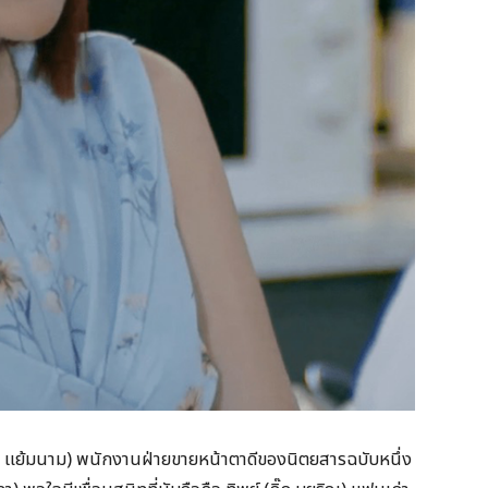
ริต แย้มนาม) พนักงานฝ่ายขายหน้าตาดีของนิตยสารฉบับหนึ่ง