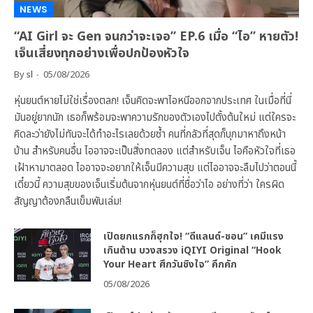
NEWS
“AI Girl จะ Gen จนกว่าจะเจอ” EP.6 เมื่อ “ไอ” หายตัว!
เจ็นเสี่ยงทุกอย่างเพื่อปกป้องหัวใจ
By
sl
05/08/2026
หุ่นยนต์หายไม่ใช่เรื่องตลก! เจ็นคิดจะพาไอหนีออกจากประเทศ ในเมื่อที่นี่
มันอยู่ยากนัก เธอก็พร้อมจะพาความรักของตัวเองไปตั้งต้นใหม่ แต่ใครจะ
คิดละว่ายังไม่ทันจะได้ทำอะไรเลยด้วยซ้ำ คนที่กลัวที่สุดก็บุกมาหาถึงหน้า
บ้าน สำหรับคนอื่น ไออาจจะเป็นสิ่งทดลอง แต่สำหรับเจ็น ไอคือหัวใจที่เธอ
เฝ้าหามาตลอด ไออาจจะอยากให้เจ็นมีความสุข แต่ไออาจจะลืมไปว่าตอนนี้
เดี๋ยวนี้ ความสุขของเจ็นเริ่มต้นจากหุ่นยนต์ที่ชื่อว่าไอ อย่างที่ว่า ใครผิด
สัญญาต้องกลืนเข็มพันเล่ม!
เปิดยกแรกก็ฮุกใจ! “ดีแลนด์-ชอน” เคมีแรง
เกินต้าน บวงสรวง iQIYI Original “Hook
Your Heart ศึกวันชิงใจ” คึกคัก
05/08/2026