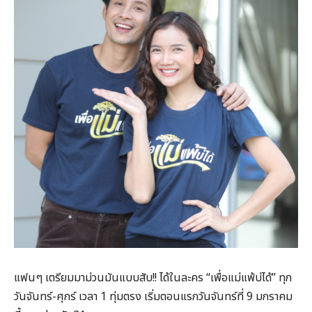
แฟนๆ เตรียมมาม่วนมันแบบสับ!! ได้ในละคร “เพื่อแม่แพ้บ่ได้” ทุก
วันจันทร์-ศุกร์ เวลา 1 ทุ่มตรง เริ่มตอนแรกวันจันทร์ที่ 9 มกราคม