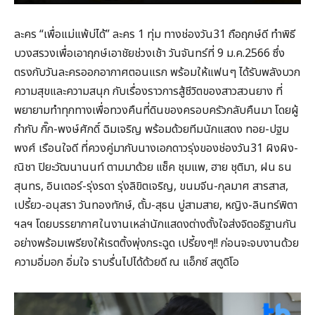
ละคร “เพื่อแม่แพ้บ่ได้” ละคร 1 ทุ่ม ทางช่องวัน31 ถือฤกษ์ดี ทำพิธี
บวงสรวงเพื่อเอาฤกษ์เอาชัยช่วงเช้า วันจันทร์ที่ 9 ม.ค.2566 ซึ่ง
ตรงกับวันละครออกอากาศตอนแรก พร้อมให้แฟนๆ ได้รับพลังบวก
ความสุขและความสนุก กับเรื่องราวการสู้ชีวิตของสาวสวนยาง ที่
พยายามทำทุกทางเพื่อทวงคืนที่ดินของครอบครัวกลับคืนมา โดยผู้
กำกับ กิ๊ก-พงษ์ศักดิ์ ฉิมเจริญ พร้อมด้วยทีมนักแสดง ทอย-ปฐม
พงศ์ เรือนใจดี ที่ควงคู่มากับนางเอกดาวรุ่งของช่องวัน31 ผิงผิง-
ณิชา ปิยะวัฒนานนท์ ตามมาด้วย แซ็ค ชุมแพ, ฮาย ชุติมา, ฝน ธน
สุนทร, อินเตอร์-รุ่งรดา รุ่งลิขิตเจริญ, ขนมจีน-กุลมาศ สารสาส,
เปรี้ยว-อนุสรา วันทองทักษ์, ตั้ม-สุธน บู่สามสาย, หญิง-ลินทร์พิตา
ฯลฯ โดยบรรยากาศในงานเหล่านักแสดงต่างตั้งใจส่งจิตอธิฐานกัน
อย่างพร้อมเพรียงให้เรตติ้งพุ่งกระฉูด เปรี้ยงๆ!! ก่อนจะจบงานด้วย
ความอิ่มอก อิ่มใจ ราบรื่นไปได้ด้วยดี ณ แอ็กซ์ สตูดิโอ