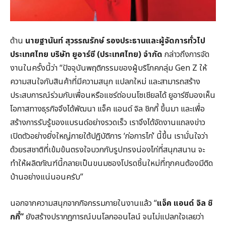
ด้าน
นายฐานันท์ สุวรรณรักษ์
รองประธานและผู้จัดการทั่วไป
ประเทศไทย บริษัท ยูอาร์ซี (ประเทศไทย) จำกัด
กล่าวถึงการจัด
งานในครั้งนี้ว่า “ปัจจุบันพฤติกรรมของผู้บริโภคกลุ่ม Gen Z ให้
ความสนใจกับสินค้าที่มีความสนุก แปลกใหม่ และสามารถสร้าง
ประสบการณ์ร่วมกับเพื่อนหรือแชร์ต่อบนโซเชียลได้ ยูอาร์ซีมองเห็น
โอกาสทางธุรกิจจึงได้พัฒนา แจ็ค แอนด์ จิล ชิกกี้ ขึ้นมา และเพื่อ
สร้างการรับรู้ของแบรนด์อย่างรวดเร็ว เราจึงได้จัดงานแถลงข่าว
เปิดตัวอย่างยิ่งใหญ่ภายใต้ปฏิบัติการ ‘ก่อการไก่’ นี้ขึ้น เรามั่นใจว่า
ด้วยรสชาติที่เข้มข้นตรงใจบวกกับรูปทรงน่องไก่ที่สนุกสนาน จะ
ทำให้ผลิตภัณฑ์นี้กลายเป็นขนมซองโปรดชิ้นใหม่ที่ทุกคนต้องมีติด
บ้านอย่างแน่นอนครับ”
นอกจากความสนุกจากกิจกรรมภายในงานแล้ว “
แจ็ค แอนด์ จิล ชิ
กกี้”
ยังสร้างปรากฏการณ์บนโลกออนไลน์ จนไม่แปลกใจเลยว่า