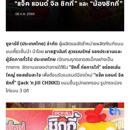
ยูอาร์ซี (ประเทศไทย) จำกัด
ผู้ผลิตและจัดจำหน่ายผลิตภัณฑ์ขนม
ขบเคี้ยวชั้นนำ นำโดย
นายฐานันท์ สุวรรณรักษ์
รองประธานและ
ผู้จัดการทั่วไป ประเทศไทย
เปิดเกมรุกตลาดสแน็กอย่างเป็น
ทางการ
จัดงานแถลงข่าวภายใต้ธีม
“
ชิกกี้ ก่อการไก่”
อร่อยเล่น
ใหญ่ ซอสเข้มสะใจ
เพื่อต้อนรับแบรนด์น้องใหม่
“
แจ็ค แอนด์ จิล
ชิกกี้” (Jack ‘n Jill CHIKKI)
ขนมขึ้นรูปทอดกรอบ รูปทรงน่อง
ไก่แบบ 3 มิติ