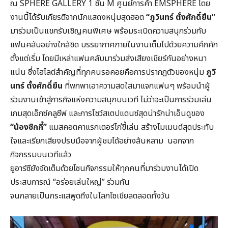
ณ SPHERE GALLERY 1 ชั้น M ศูนย์การค้า EMSPHERE โดย
งานนี้ได้รับเกียรติจากนักแสดงหนุ่มสุดฮอต
“
ภูวินทร์ ตั้งศักดิ์ยืน”
มาร่วมเป็นแขกรับเชิญคนพิเศษ พร้อมระเบิดความสนุกร่วมกับ
แฟนคลับอย่างใกล้ชิด บรรยากาศภายในงานเต็มไปด้วยความคึกคัก
ตั้งแต่เริ่ม โดยมีเหล่าแฟนคลับมาร่วมส่งเสียงเชียร์กันอย่างหนา
แน่น ซึ่งไฮไลต์สำคัญที่ทุกคนรอคอยคือการปรากฏตัวของหนุ่ม
ภูวิ
นทร์ ตั้งศักดิ์ยืน
ที่พกพาเอาความสดใสมาแจกแฟนๆ พร้อมนำผู้
ร่วมงานเข้าสู่ภารกิจแห่งความสนุกบนเวที ไม่ว่าจะเป็นการร่วมเล่น
เกมสุดเอ็กซ์คลูซีฟ และการโชว์สเตปแดนซ์สุดน่ารักน่าเอ็นดูของ
“
น้องชิกกี้”
แมสคอตคาแรกเตอร์ไก่ขี้เล่น สร้างโมเมนต์สุดประทับ
ใจและเรียกเสียงปรบมือจากผู้ชมได้อย่างล้นหลาม นอกจาก
กิจกรรมบนเวทีแล้ว
ยูอาร์ซียังจัดเต็มด้วยโซนกิจกรรมให้ทุกคนที่มาร่วมงานได้เปิด
ประสบการณ์ “อร่อยเล่นใหญ่” ร่วมกัน
จนกลายเป็นกระแสพูดถึงในโลกโซเชียลตลอดทั้งวัน