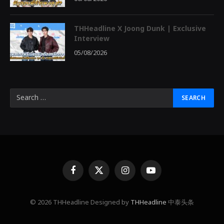
THHeadline X Joong Dunk | Exclusive
Interview
05/08/2026
Facebook
X
Instagram
YouTube
(Twitter)
© 2026 THHeadline Designed by
THHeadline
中泰头条