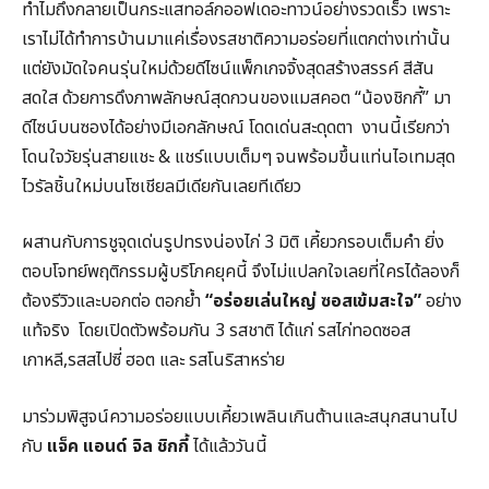
ทำไมถึงกลายเป็นกระแสทอล์กออฟเดอะทาวน์อย่างรวดเร็ว เพราะ
เราไม่ได้ทำการบ้านมาแค่เรื่องรสชาติความอร่อยที่แตกต่างเท่านั้น
แต่ยังมัดใจคนรุ่นใหม่ด้วยดีไซน์แพ็กเกจจิ้งสุดสร้างสรรค์ สีสัน
สดใส ด้วยการดึงภาพลักษณ์สุดกวนของแมสคอต “น้องชิกกี้” มา
ดีไซน์บนซองได้อย่างมีเอกลักษณ์ โดดเด่นสะดุดตา งานนี้เรียกว่า
โดนใจวัยรุ่นสายแชะ & แชร์แบบเต็มๆ จนพร้อมขึ้นแท่นไอเทมสุด
ไวรัลชิ้นใหม่บนโซเชียลมีเดียกันเลยทีเดียว
ผสานกับการชูจุดเด่นรูปทรงน่องไก่ 3 มิติ เคี้ยวกรอบเต็มคำ ยิ่ง
ตอบโจทย์พฤติกรรมผู้บริโภคยุคนี้ จึงไม่แปลกใจเลยที่ใครได้ลองก็
ต้องรีวิวและบอกต่อ ตอกย้ำ
“
อร่อยเล่นใหญ่ ซอสเข้มสะใจ”
อย่าง
แท้จริง โดยเปิดตัวพร้อมกัน 3 รสชาติ ได้แก่ รสไก่ทอดซอส
เกาหลี,รสสไปซี่ ฮอต และ รสโนริสาหร่าย
มาร่วมพิสูจน์ความอร่อยแบบเคี้ยวเพลินเกินต้านและสนุกสนานไป
กับ
แจ็ค แอนด์ จิล ชิกกี้
ได้แล้ววันนี้