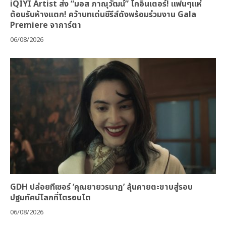
iQIYI Artist ส่ง “มอส ภาณุวัฒน์” โกอินเตอร์! แฟนๆแห่
ต้อนรับห้างแตก! คว้าบทเด่นซีรีส์ดังพร้อมร่วมงาน Gala
Premiere จาการ์ตา
06/08/2026
GDH ปล่อยทีเซอร์ ‘คุณยายวรนาฏ’ ลุ้นคายตะขาบสู่รอบ
ปฐมทัศน์โลกที่โตรอนโต
06/08/2026