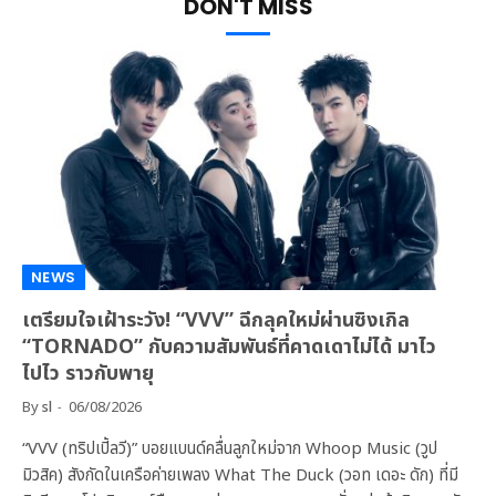
DON'T MISS
NEWS
เตรียมใจเฝ้าระวัง! “VVV” ฉีกลุคใหม่ผ่านซิงเกิล
“TORNADO” กับความสัมพันธ์ที่คาดเดาไม่ได้ มาไว
ไปไว ราวกับพายุ
By
sl
06/08/2026
“VVV (ทริปเปิ้ลวี)” บอยแบนด์คลื่นลูกใหม่จาก Whoop Music (วูป
มิวสิค) สังกัดในเครือค่ายเพลง What The Duck (วอท เดอะ ดัก) ที่มี