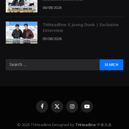
06/08/2026
THHeadline X Joong Dunk | Exclusive
Interview
05/08/2026
Facebook
X
Instagram
YouTube
(Twitter)
© 2026 THHeadline Designed by
THHeadline
中泰头条