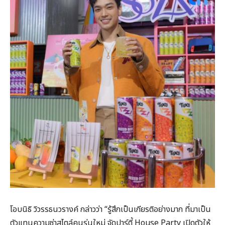
โอบนิธิ วิวรรธนวรางค์ กล่าวว่า “รู้สึกเป็นเกียรติอย่างมาก ที่มาเป็น
ตัวแทนความซ่าสไตล์คนรุ่นใหม่ จัดปาร์ตี้ House Party เปิดตัวให้