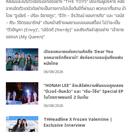
ศิลปินและโปรดิวเซอร์มือทองอย่าง “THE TOYS” นั่งแท่นผู้บริหาร หลัง
จากเปิดตัวเดบิวต์อย่างเป็นทางการไปเมื่อต้นปีที่ผ่านมา พวกเขาทั้งสาม นำ
โดย “จูเนียร์ – ปริยะ จิยางกูร”, “จีวัท – จีรวัฒน์ ชอบการกิจ” และ “เจนัส
– ศิระ วิจิตรธนารักษ์” เดินหน้าสร้างผลงานแบบนอนสต็อป ไม่ว่าจะเป็น
“ตัวปัญหา (Envy)”, “เนิร์ดดี (Nerdy)” และซิงเกิลล่าสุดอย่าง “เจ้าชาย
ของแก (My Queen)”
เปิดจดหมายแห่งความคิดถึง ‘Dear You
จดหมายรักถึงอาม่า’ ส่งต่อความอบอุ่นถึงแฟน
หนังไทย
06/08/2026
“HONAH LEE” จัดเสิร์ฟความฟินแบบคูณสอง
“บีเวอร์-ต้นหลิว” และ “เงิน-โอ๊ต” Special EP
ในโรงภาพยนตร์ 2 วันเต็ม
06/08/2026
THHeadline X Frozen Valentine |
Exclusive Interview