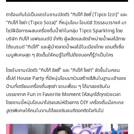
ตาร้อนกันไปเป็นแถวในงานเปิดตัว “ทิปโก้ อิซซี่ (Tipco Izzi)” และ
“ทิปโก้ โซซ่า (Tipco Soza)” ที่หนุ่มโอบ-โอบนิธิ วิวรรธนวรางค์ มา
โชว์ฝีมือการผสมเครื่องดื่มน้ำซ่าในกลุ่ม Tipco Sparkling โดย
บริษัท ทิปโก้ เอฟแอนด์บี จำกัด ผู้ผลิตและจัดจำหน่ายน้ำผลไม้ภาย
ใต้แบรนด์ “ทิปโก้” และผู้นำตลาดน้ำผลไม้ในเมืองไทย แถมตั้งชื่อ
เมนูพิเศษสุด ๆ จัดเต็มให้คนรู้ใจที่ไม่ต้องบอกก็รู้ว่าเป็นใคร
โดยในงานเปิดตัว “ทิปโก้ อิซซี่” และ “ทิปโก้ โซซ่า” จัดขึ้นในคอน
เซ็ปต์ House Party ที่มีหนุ่มโอบมาร่วมสร้างสีสันในฐานะเจ้าของ
บ้านที่เตรียมเครื่องดื่มสุดซ่า ชวนเพื่อน ๆ ได้มาลองชิมใน
บรรยากาศ Fun in Favorite Moment ให้สนุกได้ทุกช่วงเวลา
โดยงานนี้หนุ่มโอบมาโปรยเสน่ห์ด้วยการ DIY เครื่องดื่ม
ม็อกเทล
สูตร
พิเศษให้คนในงานได้ลองชิมจนติดอกติดใจกันไป