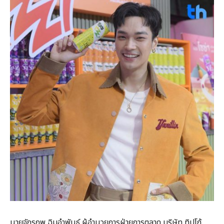
นายจักรภพ ฉิมอำพันธ์ ผู้อำนวยการฝ่ายการตลาด บริษัท ทิปโก้