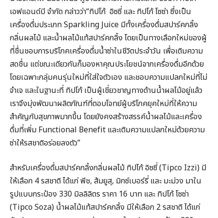
เอฟแอนด์บี จำกัด กล่าวว่า“ทิปโก้ อิซซี่ และ ทิปโก้ โซซ่า ซึ่งเป็น
เครื่องดื่มประเภท Sparkling Juice มีทั้งเครื่องดื่มสปาร์คกลิ้ง
กลิ่นผลไม้ และน้ำผลไม้แท้สปาร์คกลิ้ง โดยเป็นทางเลือกใหม่ของผู้
ที่ชื่นชอบการบริโภคเครื่องดื่มน้ำซ่าในชีวิตประจำวัน เพื่อเติมความ
สดชื่น แต่ขณะเดียวกันก็มองหาคุณประโยชน์จากเครื่องดื่มอีกด้วย
โดยเฉพาะกลุ่มคนรุ่นใหม่ที่ใส่ใจตัวเอง และชอบความแปลกใหม่ที่ไม่
จำเจ และในฐานะที่ ทิปโก้ เป็นผู้เชี่ยวชาญทางด้านน้ำผลไม้อยู่แล้ว
เราจึงมุ่งพัฒนาผลิตภัณฑ์ที่ตอบโจทย์ผู้บริโภคยุคใหม่ที่ให้ความ
สำคัญกับสุขภาพมากขึ้น โดยยังคงสร้างสรรค์น้ำผลไม้และเครื่อง
ดื่มที่เพิ่ม Functional Benefit และเติมความแปลกใหม่ด้วยความ
ซ่าให้รสชาติอร่อยลงตัว”
สำหรับเครื่องดื่มสปาร์คกลิ้งกลิ่นผลไม้ ทิปโก้ อิซซี่ (Tipco Izzi) มี
ให้เลือก 4 รสชาติ ได้แก่ พีช, ส้มยูสุ, มิกซ์เบอร์รี่ และ มะม่วง มาใน
รูปแบบกระป๋อง 330 มิลลิลิตร ราคา 16 บาท และ ทิปโก้ โซซ่า
(Tipco Soza) น้ำผลไม้แท้สปาร์คกลิ้ง มีให้เลือก 2 รสชาติ ได้แก่