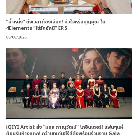
“น้ำหนึ่ง” ถึงเวลาต้องเลือก! หัวใจหรือบุญคุณ ใน
4Elements “โซ่รักอัคนี” EP.5
06/08/2026
iQIYI Artist ส่ง “มอส ภาณุวัฒน์” โกอินเตอร์! แฟนๆแห่
ต้อนรับห้างแตก! คว้าบทเด่นซีรีส์ดังพร้อมร่วมงาน Gala