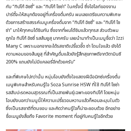
กับ “ทิปโก้ อิซซี่” และ “ทิปโก้ โซซ่า” ในครั้งนี้ ซึ่งไฮไลท์ของงาน
ปาร์ตี้จะให้สนุกต้องอยู่ที่เครื่องดื่มครับ ผมเลยเตรียมความพิเศษ
ด้วยการสร้างสรรค์เมนูเครื่องดื่มจาก “ทิปโก้ อิซซี่” และ “ทิปโก้ โซ
ซ่า” มาให้ทุกคนได้ชิมกัน ซึ่งจากที่ผมได้ชิมแล้วทุกรส ส่วนตัวผม
ถูกใจ ทิปโก้ อิซซี่ รสส้มยูสุ มากครับ เลยนำมาทำเป็นเมนูชื่อว่า Izzi
Many C เพราะนอกจากจะได้รสชาติเปรี้ยวจี๊ด ซ่า โดนใจแล้ว ยังได้
ความหอมของส้มยูสุ ที่สำคัญดื่มแล้วยังรู้สึกสุขภาพดีจากวิตามินซี
200% แถมยังไม่มีแคลอรี่อีกด้วยครับ”
และที่พิเศษไปกว่านั้น หนุ่มโอบยังตั้งใจแสดงฝีมือมิกซ์เครื่องดื่ม
เมนูพิเศษสำหรับคนรู้ใจ Soza Sunrise HSW ที่ใช้ ทิปโก้ โซซ่า
รสสับปะรดหอมสุวรรณที่เป็นสายพันธุ์เฉพาะของทิปโก้ โดยหนุ่ม
โอบยังบอกว่าเมนูนี้ให้ความเปรี้ยวอมหวานแล้วก็หอมละมุนในตัว
ซึ่งเป็นรสชาติที่ตนชอบ และคิดว่าคนรู้ใจก็น่าจะชอบด้วย อีกอย่าง
ชื่อเมนูยังสื่อถึง Favorite moment ที่อยู่กับคนรู้ใจอีกด้วย