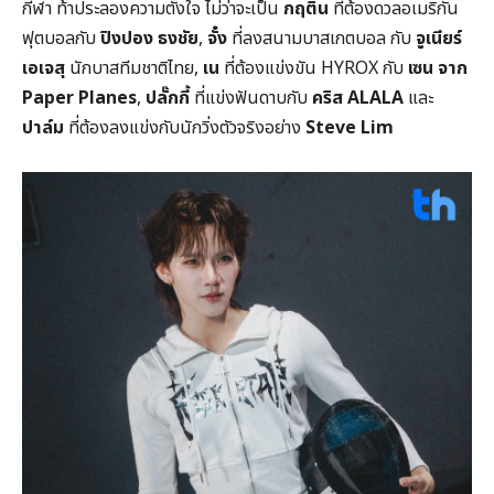
กีฬา ท้าประลองความตั้งใจ ไม่ว่าจะเป็น
กฤติน
ที่ต้องดวลอเมริกัน
ฟุตบอลกับ
ปิงปอง ธงชัย
,
จั๋ง
ที่ลงสนามบาสเกตบอล กับ
จูเนียร์
เอเจสุ
นักบาสทีมชาติไทย,
เน
ที่ต้องแข่งขัน HYROX กับ
เซน
จาก
Paper Planes
,
ปลั๊กกี้
ที่แข่งฟันดาบกับ
คริส
ALALA
และ
ปาล์ม
ที่ต้องลงแข่งกับนักวิ่งตัวจริงอย่าง
Steve Lim