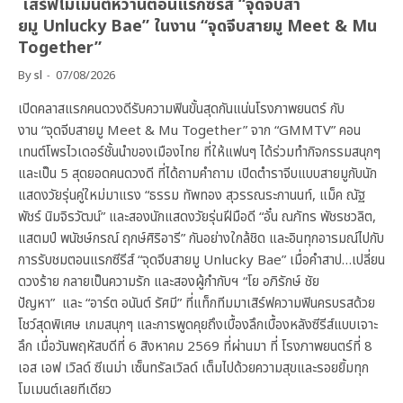
เสิร์ฟโมเมนต์หวานตอนแรกซีรีส์ “จุดจีบสา
ยมู Unlucky Bae” ในงาน “จุดจีบสายมู Meet & Mu
Together”
By
sl
07/08/2026
เปิดคลาสแรกคนดวงดีรับความฟินขั้นสุดกันแน่นโรงภาพยนตร์ กับ
งาน “จุดจีบสายมู Meet & Mu Together” จาก “GMMTV” คอน
เทนต์โพรไวเดอร์ชั้นนำของเมืองไทย ที่ให้แฟนๆ ได้ร่วมทำกิจกรรมสนุกๆ
และเป็น 5 สุดยอดคนดวงดี ที่ได้ถามคำถาม เปิดตำราจีบแบบสายมูกับนัก
แสดงวัยรุ่นคู่ใหม่มาแรง “ธรรม ทัพทอง สุวรรณระกานนท์, แม็ค ณัฐ
พัชร์ นิมจิรวัฒน์” และสองนักแสดงวัยรุ่นฝีมือดี “อั๋น ณภัทร พัชรชวลิต,
แสตมป์ พนัชษ์กรณ์ ฤกษ์ศิริอารี” กันอย่างใกล้ชิด และอินทุกอารมณ์ไปกับ
การรับชมตอนแรกซีรีส์ “จุดจีบสายมู Unlucky Bae” เมื่อคำสาป…เปลี่ยน
ดวงร้าย กลายเป็นความรัก และสองผู้กำกับฯ “โย อภิรักษ์ ชัย
ปัญหา” และ “อาร์ต อนันต์ รัศมี” ที่แท็กทีมมาเสิร์ฟความฟินครบรสด้วย
โชว์สุดพิเศษ เกมสนุกๆ และการพูดคุยถึงเบื้องลึกเบื้องหลังซีรีส์แบบเจาะ
ลึก เมื่อวันพฤหัสบดีที่ 6 สิงหาคม 2569 ที่ผ่านมา ที่ โรงภาพยนตร์ที่ 8
เอส เอฟ เวิลด์ ซีเนม่า เซ็นทรัลเวิลด์ เต็มไปด้วยความสุขและรอยยิ้มทุก
โมเมนต์เลยทีเดียว