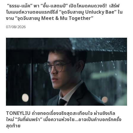
“ธรรม-แม็ค” พา “อั๋น-แสตมป์” เปิดโหมดคนดวงดี! เสิร์ฟ
โมเมนต์หวานตอนแรกซีรีส์ “จุดจีบสายมู Unlucky Bae” ใน
งาน “จุดจีบสายมู Meet & Mu Together”
07/08/2026
TONEYLIU ถ่ายทอดเรื่องจริงสุดสะเทือนใจ ผ่านซิงเกิล
ใหม่ “วันที่ฝนพรำ” เมื่อความห่วงใย…อาจเป็นคำบอกรักครั้ง
สุดท้าย