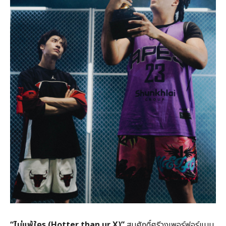
“
ไม่แพ้ใคร (
Hotter than ur X)”
สมศักดิ์ศรีวงเพอร์ฟอร์แมน