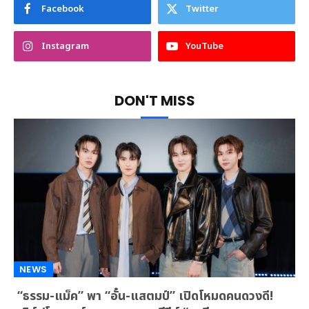
Facebook
Twitter
Instagram
YouTube
DON'T MISS
NEWS
“ธรรม-แม็ค” พา “อั๋น-แสตมป์” เปิดโหมดคนดวงดี!