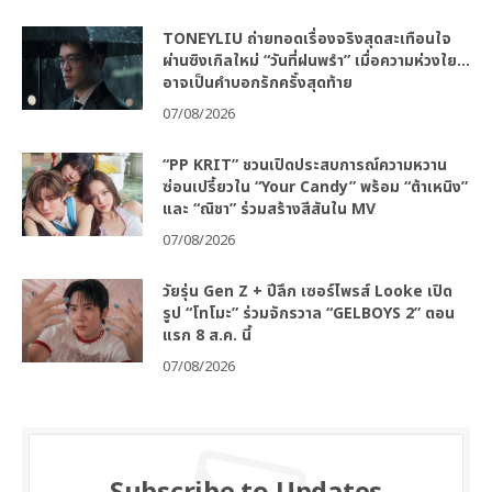
TONEYLIU ถ่ายทอดเรื่องจริงสุดสะเทือนใจ
ผ่านซิงเกิลใหม่ “วันที่ฝนพรำ” เมื่อความห่วงใย…
อาจเป็นคำบอกรักครั้งสุดท้าย
07/08/2026
“PP KRIT” ชวนเปิดประสบการณ์ความหวาน
ซ่อนเปรี้ยวใน “Your Candy” พร้อม “ต้าเหนิง”
และ “ณิชา” ร่วมสร้างสีสันใน MV
07/08/2026
วัยรุ่น Gen Z + ปีลึก เซอร์ไพรส์ Looke เปิด
รูป “โทโมะ” ร่วมจักรวาล “GELBOYS 2” ตอน
แรก 8 ส.ค. นี้
07/08/2026