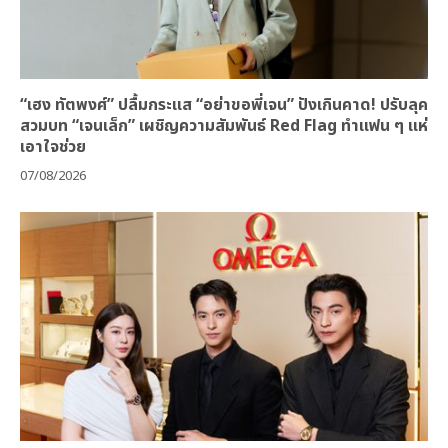
“เฮง ทัตพงศ์” ปลื้มกระแส “อย่าขอพี่เจน” ปังเกินคาด! ปรับลุค
สวมบท “เจนเล็ก” เผชิญความสัมพันธ์ Red Flag ทำแฟน ๆ แห่
เอาใจช่วย
07/08/2026