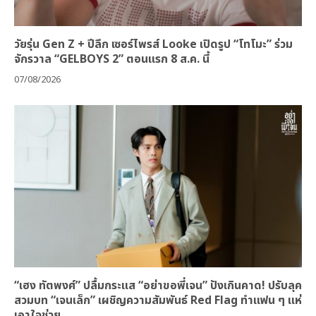
วัยรุ่น Gen Z + ปีลึก เซอร์ไพรส์ Looke เปิดรูป “โทโมะ” ร่วม
จักรวาล “GELBOYS 2” ตอนแรก 8 ส.ค. นี้
07/08/2026
“เฮง ทัตพงศ์” ปลื้มกระแส “อย่าขอพี่เจน” ปังเกินคาด! ปรับลุค
สวมบท “เจนเล็ก” เผชิญความสัมพันธ์ Red Flag ทำแฟน ๆ แห่
เอาใจช่วย