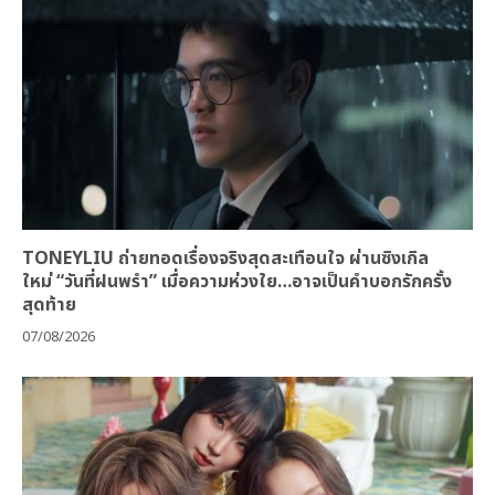
TONEYLIU ถ่ายทอดเรื่องจริงสุดสะเทือนใจ ผ่านซิงเกิล
ใหม่ “วันที่ฝนพรำ” เมื่อความห่วงใย…อาจเป็นคำบอกรักครั้ง
สุดท้าย
07/08/2026