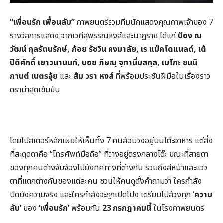
“เพื่อนรัก เพื่อนลับ”
ภาพยนตร์รวมทีมนักแสดงคุณภาพเจ้าของ 7
รางวัลการแสดง จากเวทีสุพรรณหงส์และนาฏราช ได้แก่
ป้อง ณ
วัฒน์ กุลรัตนรักษ์
,
ก้อย รัชวิน คงมาลัย,
เร แม๊คโดแนลด์,
เต้
ปิติศักดิ์ เยาวนานนท์,
บอย ภิษณุ จุฑานิ่มสกุล,
เมโกะ ชนนิ
กานต์ เนตรจุ้ย
และ
ส้ม วรา หงส์
ที่พร้อมประชันฝีมือในเรื่องราว
ดราม่าสุดเข้มข้น
โดยโปสเตอร์หลักเผยให้เห็นทั้ง 7 คนล้อมวงอยู่บนโต๊ะอาหาร แต่สิ่ง
ที่สะดุดตาคือ “โทรศัพท์มือถือ” ที่วางอยู่ตรงกลางโต๊ะ ขณะที่สายตา
ของทุกคนต่างจับจ้องไปยังทิศทางที่ต่างกัน รวมถึงสีหน้าและแวว
ตาที่แตกต่างกันของแต่ละคน ชวนให้คนดูตั้งคำถามว่า ใครกำลัง
ปิดบังความจริง และใครกำลังจะถูกเปิดโปง เตรียมไปล้วงทุก
‘ความ
ลับ’
ของ
‘เพื่อนรัก’
พร้อมกัน
23
กรกฎาคมนี้
ในโรงภาพยนตร์