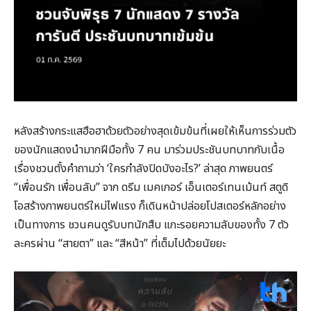
หลังสร้างกระแสฮือฮาด้วยตัวอย่างสุดเข้มข้นที่เผยให้เห็นการร่วมตัว
ของนักแสดงนำมากฝีมือทั้ง 7 คน มาร่วมประชันบทบาทกับเนื้อ
เรื่องชวนตั้งคำถามว่า ‘ใครกำลังปิดบังอะไร?’ ล่าสุด ภาพยนตร์
“เพื่อนรัก เพื่อนลับ” จาก ดรีม เมคเกอร์ เอ็นเตอร์เทนเม้นท์ สตูดิ
โอสร้างภาพยนตร์ใหม่ไฟแรง ก็เดินหน้าปล่อยโปสเตอร์หลักอย่าง
เป็นทางการ ชวนคนดูรับบทนักสืบ แกะรอยความลับของทั้ง 7 ตัว
ละครผ่าน “สายตา” และ “สีหน้า” ที่เต็มไปด้วยนัยยะ