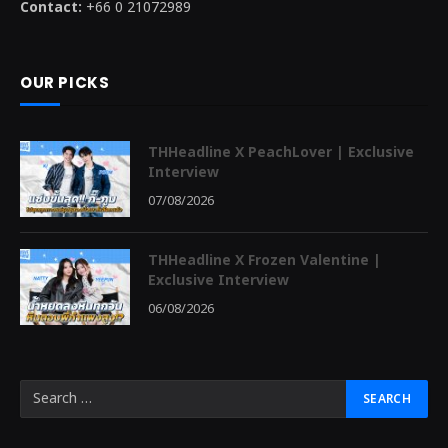
Contact:
+66 0 21072989
OUR PICKS
THHeadline X PeachLover | Exclusive
Interview
07/08/2026
THHeadline X Frozen Valentine |
Exclusive Interview
06/08/2026