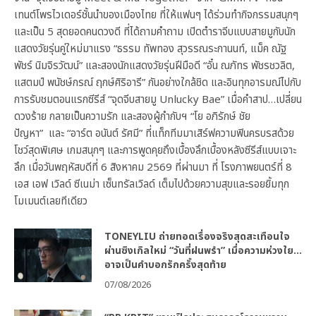
เทนต์โพรไวเดอร์ชั้นนำของเมืองไทย ที่ให้แฟนๆ ได้ร่วมทำกิจกรรมสนุกๆ
และเป็น 5 สุดยอดคนดวงดี ที่ได้ถามคำถาม เปิดตำราจีบแบบสายมูกับนัก
แสดงวัยรุ่นคู่ใหม่มาแรง “ธรรม ทัพทอง สุวรรณระกานนท์, แม็ค ณัฐ
พัชร์ นิมจิรวัฒน์” และสองนักแสดงวัยรุ่นฝีมือดี “อั๋น ณภัทร พัชรชวลิต,
แสตมป์ พนัชษ์กรณ์ ฤกษ์ศิริอารี” กันอย่างใกล้ชิด และอินทุกอารมณ์ไปกับ
การรับชมตอนแรกซีรีส์ “จุดจีบสายมู Unlucky Bae” เมื่อคำสาป…เปลี่ยน
ดวงร้าย กลายเป็นความรัก และสองผู้กำกับฯ “โย อภิรักษ์ ชัย
ปัญหา” และ “อาร์ต อนันต์ รัศมี” ที่แท็กทีมมาเสิร์ฟความฟินครบรสด้วย
โชว์สุดพิเศษ เกมสนุกๆ และการพูดคุยถึงเบื้องลึกเบื้องหลังซีรีส์แบบเจาะ
ลึก เมื่อวันพฤหัสบดีที่ 6 สิงหาคม 2569 ที่ผ่านมา ที่ โรงภาพยนตร์ที่ 8
เอส เอฟ เวิลด์ ซีเนม่า เซ็นทรัลเวิลด์ เต็มไปด้วยความสุขและรอยยิ้มทุก
โมเมนต์เลยทีเดียว
TONEYLIU ถ่ายทอดเรื่องจริงสุดสะเทือนใจ
ผ่านซิงเกิลใหม่ “วันที่ฝนพรำ” เมื่อความห่วงใย…
อาจเป็นคำบอกรักครั้งสุดท้าย
07/08/2026