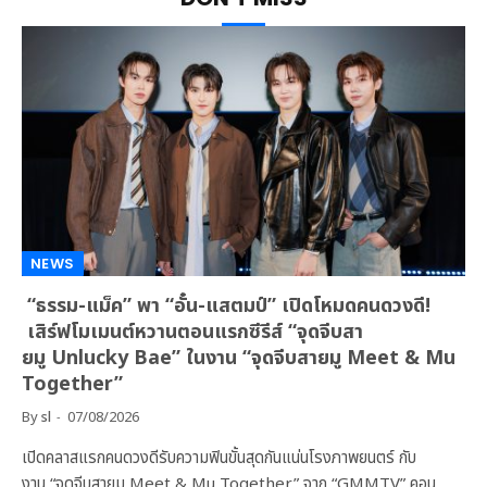
NEWS
“ธรรม-แม็ค” พา “อั๋น-แสตมป์” เปิดโหมดคนดวงดี!
เสิร์ฟโมเมนต์หวานตอนแรกซีรีส์ “จุดจีบสา
ยมู Unlucky Bae” ในงาน “จุดจีบสายมู Meet & Mu
Together”
By
sl
07/08/2026
เปิดคลาสแรกคนดวงดีรับความฟินขั้นสุดกันแน่นโรงภาพยนตร์ กับ
งาน “จุดจีบสายมู Meet & Mu Together” จาก “GMMTV” คอน