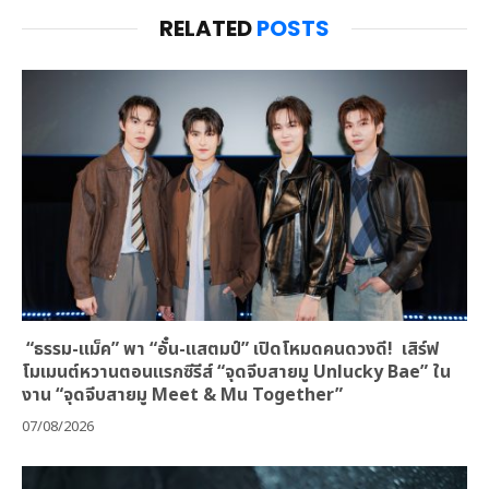
RELATED
POSTS
“ธรรม-แม็ค” พา “อั๋น-แสตมป์” เปิดโหมดคนดวงดี! เสิร์ฟ
โมเมนต์หวานตอนแรกซีรีส์ “จุดจีบสายมู Unlucky Bae” ใน
งาน “จุดจีบสายมู Meet & Mu Together”
07/08/2026