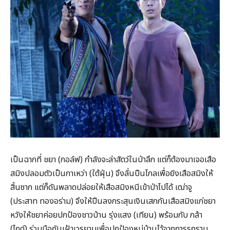
เป็นฉากที่ ชยา (กอล์ฟ) กำลังจะล่าสัตว์ในป่าลึก แต่ก็ต้องมาเจอเสือ
สมิงปลอมตัวเป็นกาเหว่า (ใต้ฝุ่น) จึงลั่นปืนไกลเพื่อยิงเสือสมิงให้
สิ้นซาก แต่ก็ดันพลาดปล่อยให้เสือสมิงหนีเข้าป่าไปได้ เฒ่าจู
(ประสาท ทองอร่าม) จึงให้ปืนลงกระสุนเงินเสกกันเสือสมิงแก่ชยา
หวังให้ชยาค่อยปกป้องชาวบ้าน รุ่งแสง (เทียน) พร้อมกับ กล้า
(ไกด์) ร่วมมือกันเฝ้าเวรยามเพื่อปกป้องหมู่บ้านไว้จากการรุกราน