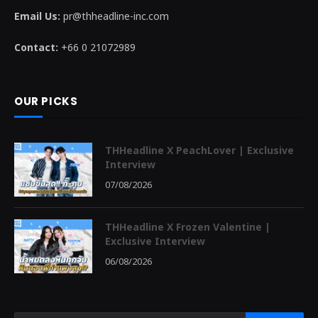
Email Us:
pr@thheadline-inc.com
Contact:
+66 0 21072989
OUR PICKS
THHeadline X PeachLover | Exclusive
Interview
07/08/2026
THHeadline X Frozen Valentine |
Exclusive Interview
06/08/2026