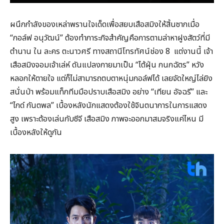
ผนึกกำลังของเหล่าพรานใจเด็ดเพื่อสยบเสือสมิงให้สิ้นซากเมื่อ
“กอล์ฟ อนุวัฒน์” ต้องทำภาระกิจสำคัญคือการตามล่าหาฝูงสัตว์ที่มี
ตำนาน ใน ละคร ตะนาวศรี ทางสถานีโทรทัศน์ช่อง 8 แต่งานนี้ เจ้า
เสือสมิงจอมเจ้าเล่ห์ ดันแปลงกายมาเป็น “ไต้ฝุ่น กนกฉัตร” หวัง
หลอกให้ตายใจ แต่ก็ไม่สามารถตบตาหนุ่มกอล์ฟได้ เลยจัดใหญ่ไล่ยิง
สนั่นป่า พร้อมแท็กทีมมือปราบเสือสมิง อย่าง “เทียน อัจฉรี” และ
“ไกด์ กันตพล” เบื้องหลังนักแสดงต้องใช้จินตนาการในการแสดง
สูง เพราะต้องเล่นกับซีจี เสือสมิง ภาพจะออกมาสมจริงแค่ไหน มี
เบื้องหลังให้ดูกัน