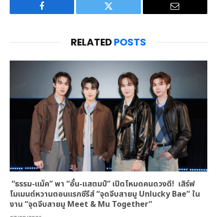
Facebook
Twitter
Email
RELATED
POSTS
“ธรรม-แม็ค” พา “อั๋น-แสตมป์” เปิดโหมดคนดวงดี! เสิร์ฟ
โมเมนต์หวานตอนแรกซีรีส์ “จุดจีบสายมู Unlucky Bae” ใน
งาน “จุดจีบสายมู Meet & Mu Together”