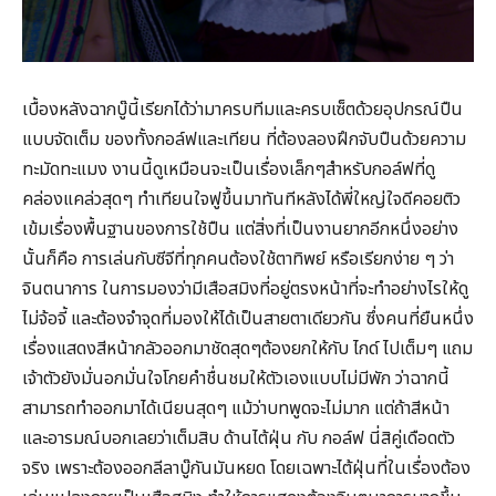
เบื้องหลังฉากบู๊นี้เรียกได้ว่ามาครบทีมและครบเซ็ตด้วยอุปกรณ์ปืน
แบบจัดเต็ม ของทั้งกอล์ฟและเทียน ที่ต้องลองฝึกจับปืนด้วยความ
ทะมัดทะแมง งานนี้ดูเหมือนจะเป็นเรื่องเล็กๆสำหรับกอล์ฟที่ดู
คล่องแคล่วสุดๆ ทำเทียนใจฟูขึ้นมาทันทีหลังได้พี่ใหญ่ใจดีคอยติว
เข้มเรื่องพื้นฐานของการใช้ปืน แต่สิ่งที่เป็นงานยากอีกหนึ่งอย่าง
นั้นก็คือ การเล่นกับซีจีที่ทุกคนต้องใช้ตาทิพย์ หรือเรียกง่าย ๆ ว่า
จินตนาการ ในการมองว่ามีเสือสมิงที่อยู่ตรงหน้าที่จะทำอย่างไรให้ดู
ไม่จ้อจี้ และต้องจำจุดที่มองให้ได้เป็นสายตาเดียวกัน ซึ่งคนที่ยืนหนึ่ง
เรื่องแสดงสีหน้ากลัวออกมาชัดสุดๆต้องยกให้กับ ไกด์ ไปเต็มๆ แถม
เจ้าตัวยังมั่นอกมั่นใจโกยคำชื่นชมให้ตัวเองแบบไม่มีพัก ว่าฉากนี้
สามารถทำออกมาได้เนียนสุดๆ แม้ว่าบทพูดจะไม่มาก แต่ถ้าสีหน้า
และอารมณ์บอกเลยว่าเต็มสิบ ด้านไต้ฝุ่น กับ กอล์ฟ นี่สิคู่เดือดตัว
จริง เพราะต้องออกลีลาบู๊กันมันหยด โดยเฉพาะไต้ฝุ่นที่ในเรื่องต้อง