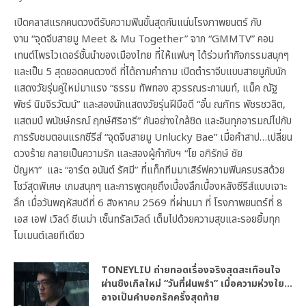
เปิดคลาสแรกคนดวงดีรับความฟินขั้นสุดกันแน่นโรงภาพยนตร์ กับ
งาน “จุดจีบสายมู Meet & Mu Together” จาก “GMMTV” คอน
เทนต์โพรไวเดอร์ชั้นนำของเมืองไทย ที่ให้แฟนๆ ได้ร่วมทำกิจกรรมสนุกๆ
และเป็น 5 สุดยอดคนดวงดี ที่ได้ถามคำถาม เปิดตำราจีบแบบสายมูกับนัก
แสดงวัยรุ่นคู่ใหม่มาแรง “ธรรม ทัพทอง สุวรรณระกานนท์, แม็ค ณัฐ
พัชร์ นิมจิรวัฒน์” และสองนักแสดงวัยรุ่นฝีมือดี “อั๋น ณภัทร พัชรชวลิต,
แสตมป์ พนัชษ์กรณ์ ฤกษ์ศิริอารี” กันอย่างใกล้ชิด และอินทุกอารมณ์ไปกับ
การรับชมตอนแรกซีรีส์ “จุดจีบสายมู Unlucky Bae” เมื่อคำสาป…เปลี่ยน
ดวงร้าย กลายเป็นความรัก และสองผู้กำกับฯ “โย อภิรักษ์ ชัย
ปัญหา” และ “อาร์ต อนันต์ รัศมี” ที่แท็กทีมมาเสิร์ฟความฟินครบรสด้วย
โชว์สุดพิเศษ เกมสนุกๆ และการพูดคุยถึงเบื้องลึกเบื้องหลังซีรีส์แบบเจาะ
ลึก เมื่อวันพฤหัสบดีที่ 6 สิงหาคม 2569 ที่ผ่านมา ที่ โรงภาพยนตร์ที่ 8
เอส เอฟ เวิลด์ ซีเนม่า เซ็นทรัลเวิลด์ เต็มไปด้วยความสุขและรอยยิ้มทุก
โมเมนต์เลยทีเดียว
TONEYLIU ถ่ายทอดเรื่องจริงสุดสะเทือนใจ
ผ่านซิงเกิลใหม่ “วันที่ฝนพรำ” เมื่อความห่วงใย…
อาจเป็นคำบอกรักครั้งสุดท้าย