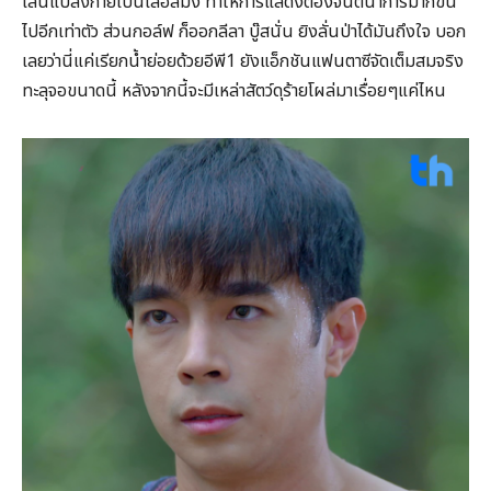
เล่นแปลงกายเป็นเสือสมิง ทำให้การแสดงต้องจินตนาการมากขึ้น
ไปอีกเท่าตัว ส่วนกอล์ฟ ก็ออกลีลา บู๊สนั่น ยิงลั่นป่าได้มันถึงใจ บอก
เลยว่านี่แค่เรียกน้ำย่อยด้วยอีพี1 ยังแอ็กชันแฟนตาซีจัดเต็มสมจริง
ทะลุจอขนาดนี้ หลังจากนี้จะมีเหล่าสัตว์ดุร้ายโผล่มาเรื่อยๆแค่ไหน