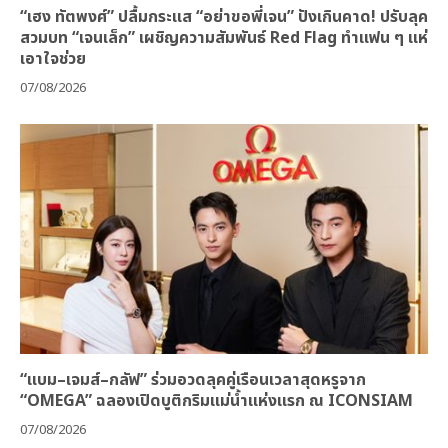
“เฮง ทัตพงศ์” ปลื้มกระแส “อย่าขอพี่เจน” ปังเกินคาด! ปรับลุค
สวมบท “เจนเล็ก” เผชิญความสัมพันธ์ Red Flag ทำแฟน ๆ แห่
เอาใจช่วย
07/08/2026
“แบม–เจมส์–กลัฟ” ร่วมอวดลุคคู่เรือนเวลาสุดหรูจาก
“OMEGA” ฉลองเปิดบูติกริมแม่น้ำแห่งแรก ณ ICONSIAM
07/08/2026