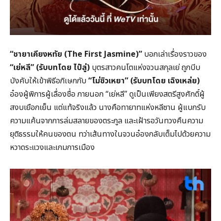
“
ชายาเคียงหทัย (The First Jasmine)”
บอกเล่าเรื่องราวของ
“
เย่หลี” (
รับบทโดย ไป๋ลู่)
บุตรสาวคนโตแห่งจวนสกุลเย่ ถูกบีบ
บังคับให้เข้าพิธีอภิเษกกับ
“
โม่ซิวเหยา” (
รับบทโดย เฉิงเหล่ย)
อ๋องผู้พิการผู้เลื่องชื่อ ภายนอก “เย่หลี” ดูเป็นเพียงสตรีสูงศักดิ์ผู้
สงบเยือกเย็น แต่แท้จริงแล้ว นางคือทายาทแห่งหลีซาน ผู้แบกรับ
ความแค้นจากการล่มสลายของตระกูล และเฝ้ารอวันทวงคืนความ
ยุติธรรมให้คนของตน ทว่าเส้นทางในจวนอ๋องกลับเต็มไปด้วยความ
หวาดระแวงและเกมการเมือง