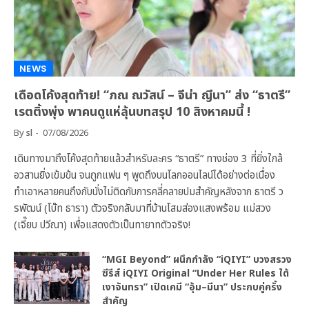
NEWS
เดือดโค้งสุดท้าย! “ภณ ณวัสน์ – จีน่า ญีนา” ส่ง “ธาตรี”
เรตติ้งพุ่ง พาคนดูแห่ลุ้นบทสรุป 10 สิงหาคมนี้ !
By
sl
07/08/2026
เดินทางมาถึงโค้งสุดท้ายแล้วสำหรับละคร “ธาตรี” ทางช่อง 3 ที่ยิ่งใกล้
อวสานยิ่งเข้มข้น จนถูกแฟน ๆ พูดถึงบนโลกออนไลน์ได้อย่างต่อเนื่อง
ทำเอาหลายคนถึงกับนั่งไม่ติดกับการคลี่คลายปมสำคัญหลังจาก ธาตรี ว
รพัฒน์ (โบ๊ท ธารา) ตัวจริงกลับมาที่บ้านโสมส่องแสงพร้อม แม่สวง
(เจี๊ยบ ปวีณา) เพื่อแสดงตัวเป็นทายาทตัวจริง!
“MGI Beyond” ผนึกกำลัง “iQIYI” บวงสรวง
ซีรีส์ iQIYI Original “Under Her Rules ใต้
เงาจันทรา” เปิดเคมี “อุ้ม–มีนา” ประกบคู่ครั้ง
สำคัญ