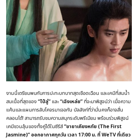
งานนี้เตรียมพบกับการปะทะบทบาทสุดเชือดเฉือน และเคมีที่สมน้ำ
สมเนื้อที่สุดของ
“
ไป๋ลู่”
และ
“
เฉิงเหล่ย”
ที่จะมาพิสูจน์ว่า เมื่อความ
แค้นและแผนการลับโคจรมาเจอกัน บัลลังก์ที่ว่ามั่นคงก็อาจสั่น
คลอนได้! สามารถรับชมความสนุกระดับพรีเมียม พร้อมร่วมพิสูจน์
เคมีชวนลุ้นของทั้งคู่ได้ในซีรีส์
“
ชายาเคียงหทัย (The First
Jasmine)”
ออกอากาศทุกวัน
เวลา 17:00
น. ที่ WeTV
ที่เดียว