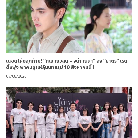
เดือดโค้งสุดท้าย! “ภณ ณวัสน์ – จีน่า ญีนา” ส่ง “ธาตรี” เรต
ติ้งพุ่ง พาคนดูแห่ลุ้นบทสรุป 10 สิงหาคมนี้ !
07/08/2026