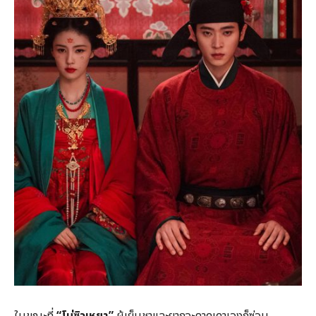
ในขณะที่
“
โม่ซิวเหยา”
ผู้เย็นชาและยากจะคาดเดาเองก็ซ่อน