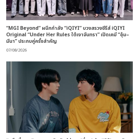
“MGI Beyond” ผนึกกำลัง “iQIYI” บวงสรวงซีรีส์ iQIYI
Original “Under Her Rules ใต้เงาจันทรา” เปิดเคมี “อุ้ม–
มีนา” ประกบคู่ครั้งสำคัญ
07/08/2026