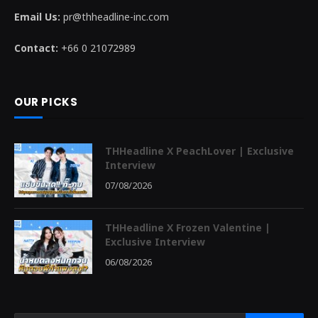
Email Us:
pr@thheadline-inc.com
Contact:
+66 0 21072989
OUR PICKS
THHeadline X PeachLover | Exclusive
Interview
07/08/2026
THHeadline X Frozen Valentine |
Exclusive Interview
06/08/2026