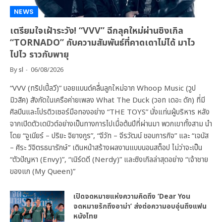
NEWS
เตรียมใจเฝ้าระวัง! “VVV” ฉีกลุคใหม่ผ่านซิงเกิล
“TORNADO” กับความสัมพันธ์ที่คาดเดาไม่ได้ มาไว
ไปไว ราวกับพายุ
By
sl
06/08/2026
“VVV (ทริปเปิ้ลวี)” บอยแบนด์คลื่นลูกใหม่จาก Whoop Music (วูป
มิวสิค) สังกัดในเครือค่ายเพลง What The Duck (วอท เดอะ ดัก) ที่มี
ศิลปินและโปรดิวเซอร์มือทองอย่าง “THE TOYS” นั่งแท่นผู้บริหาร หลัง
จากเปิดตัวเดบิวต์อย่างเป็นทางการไปเมื่อต้นปีที่ผ่านมา พวกเขาทั้งสาม นำ
โดย “จูเนียร์ – ปริยะ จิยางกูร”, “จีวัท – จีรวัฒน์ ชอบการกิจ” และ “เจนัส
– ศิระ วิจิตรธนารักษ์” เดินหน้าสร้างผลงานแบบนอนสต็อป ไม่ว่าจะเป็น
“ตัวปัญหา (Envy)”, “เนิร์ดดี (Nerdy)” และซิงเกิลล่าสุดอย่าง “เจ้าชาย
ของแก (My Queen)”
เปิดจดหมายแห่งความคิดถึง ‘Dear You
จดหมายรักถึงอาม่า’ ส่งต่อความอบอุ่นถึงแฟน
หนังไทย