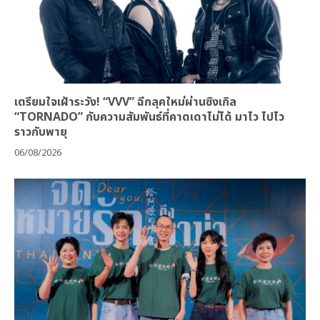
เตรียมใจเฝ้าระวัง! “VVV” ฉีกลุคใหม่ผ่านซิงเกิล
“TORNADO” กับความสัมพันธ์ที่คาดเดาไม่ได้ มาไว ไปไว
ราวกับพายุ
06/08/2026