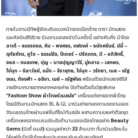
ภายในงานมีทัพผู้จัดระดับแนวหน้าของเมืองไทย ดารา นักแสดง
และศิลปินซีรีส์วาย ร่วมงานแถลงข่าวในครั้งนี้ อย่างคับคั่ง นำโดย
ลาเต้ – ธนรรถชล
,
คิม – พงศธร
,
แฟรงค์ – ธนัตศรันย์
,
มิมี่ –
ฤทัยภัทร
,
ยูโด – ธรรม์ธัช
,
ปีเตอร์ – ปรัตถกร
,
บี – อภิสิทธิ์
,
ซอส – กมลเทพ
,
ปุญ – นายปุญญาวีร์
,
มู่หลาน – เสกพร
,
ไข่มุก – นิลาวัลย์
,
แม็ก – จิรายุทธ
,
ไข่มุก – วรัทยา
,
เบส – ณัฐ
ชนน
,
ท้องฟ้า – อลิชา
,
เมย์
–
ณัฐพัชร
พร้อมด้วยนักแสดงซีรีส์
วายอีกมากมายจากหลากหลายค่าย ปิดท้ายด้วยโชว์สุดพิเศษ
“Fashion Show
ผ้าไทยร่วมสมัย”
เครื่องแต่งกายจากผ้าไทย
โดยมีตัวแทนนักแสดง BL & GL มาร่วมถ่ายทอดความงดงามของ
วัฒนธรรมไทยผ่านแฟชั่นดีไซน์ทันสมัย ผสานความเลอค่าด้วยชุด
เครื่องเพชรจากแบรนด์ระดับตำนานของเมืองไทยอย่าง
Beauty
Gems (
บิวตี้ เจมส์
)
รวมมูลค่ากว่า
33
ล้านบาท ที่มาร่วมเจียระไน
ให้แฟชั่นโชว์ผ้าไทยส่องประกายระยิบระยับสมเกียรติ