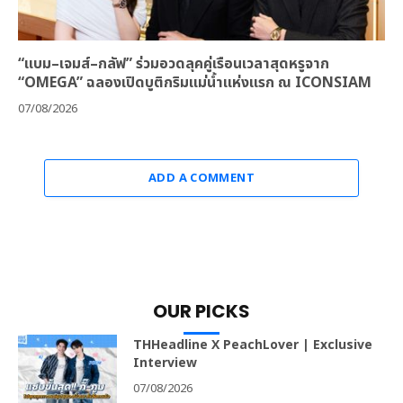
“แบม–เจมส์–กลัฟ” ร่วมอวดลุคคู่เรือนเวลาสุดหรูจาก
“OMEGA” ฉลองเปิดบูติกริมแม่น้ำแห่งแรก ณ ICONSIAM
07/08/2026
ADD A COMMENT
OUR PICKS
THHeadline X PeachLover | Exclusive
Interview
07/08/2026