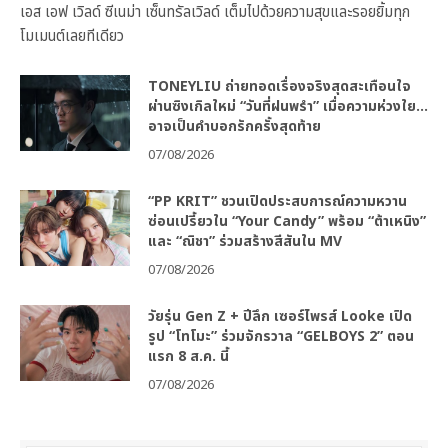
เอส เอฟ เวิลด์ ซีเนม่า เซ็นทรัลเวิลด์ เต็มไปด้วยความสุขและรอยยิ้มทุก
โมเมนต์เลยทีเดียว
TONEYLIU ถ่ายทอดเรื่องจริงสุดสะเทือนใจ
ผ่านซิงเกิลใหม่ “วันที่ฝนพรำ” เมื่อความห่วงใย…
อาจเป็นคำบอกรักครั้งสุดท้าย
07/08/2026
“PP KRIT” ชวนเปิดประสบการณ์ความหวาน
ซ่อนเปรี้ยวใน “Your Candy” พร้อม “ต้าเหนิง”
และ “ณิชา” ร่วมสร้างสีสันใน MV
07/08/2026
วัยรุ่น Gen Z + ปีลึก เซอร์ไพรส์ Looke เปิด
รูป “โทโมะ” ร่วมจักรวาล “GELBOYS 2” ตอน
แรก 8 ส.ค. นี้
07/08/2026