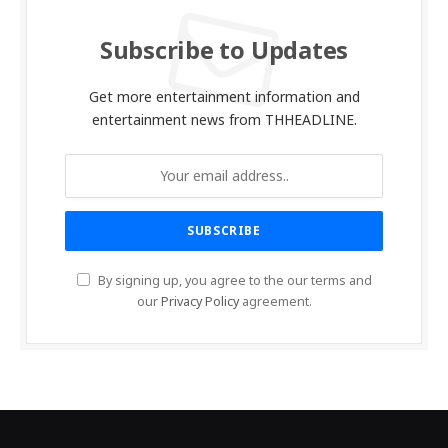
Subscribe to Updates
Get more entertainment information and
entertainment news from THHEADLINE.
By signing up, you agree to the our terms and
our
Privacy Policy
agreement.