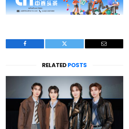
Facebook
Twitter
Email
RELATED
POSTS