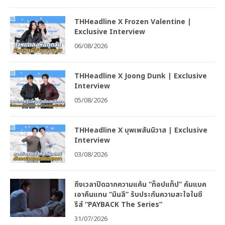
THHeadline X Frozen Valentine |
Exclusive Interview
06/08/2026
THHeadline X Joong Dunk | Exclusive
Interview
05/08/2026
THHeadline X บุพเพสันนิวาส | Exclusive
Interview
03/08/2026
ถึงเวลาปิดฉากความแค้น “ท็อปแท็ป” คัมแบค
เอาคืนแทน “มินลี” รับประกันความสะใจในซี
รีส์ “PAYBACK The Series”
31/07/2026