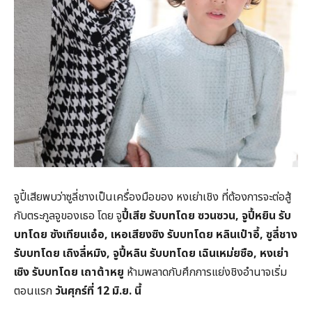
จูปี้เสียพบว่าซูลี่ชางเป็นเครื่องมือของ หงเย่าเชิง ที่ต้องการจะต่อสู้
กับตระกูลจูของเธอ โดย จู
ปี้เสีย รับบทโดย ซวนซวน
,
จูปี้หยิน รับ
บทโดย ซังเทียนเอ๋อ,
เหอเสียงซิง รับบทโดย หลินเป๋าอี้,
ซูลี่ชาง
รับบทโดย เถิงลี่หมิง,
จูปี้หลิน รับบทโดย เฉินเหม่ยซือ,
หงเย่า
เชิง รับบทโดย เถาต้าหยู
ห้ามพลาดกับศึกการแย่งชิงอำนาจเริ่ม
ตอนแรก
วันศุกร์ที่ 12 มิ.ย. นี้