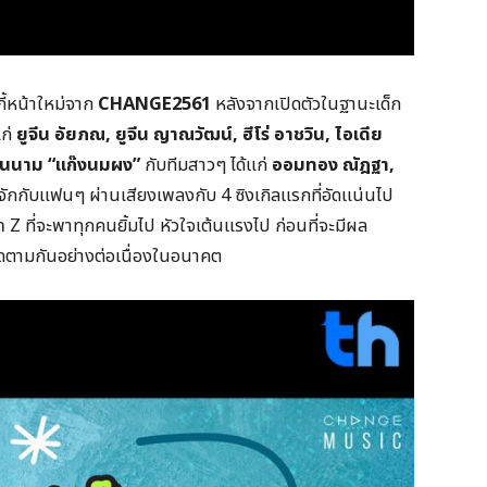
กี้หน้าใหม่จาก
CHANGE2561
หลังจากเปิดตัวในฐานะเด็ก
ก่
ยูจีน อัยภณ
,
ยูจีน ญาณวัฒน์,
ฮีโร่ อาชวิน,
ไอเดีย
ในนาม “
แก๊งนมผง”
กับทีมสาวๆ ได้แก่
ออมทอง ณัฎฐา
,
ักกับแฟนๆ ผ่านเสียงเพลงกับ 4 ซิงเกิลแรกที่อัดแน่นไป
Z ที่จะพาทุกคนยิ้มไป หัวใจเต้นแรงไป ก่อนที่จะมีผล
ตามกันอย่างต่อเนื่องในอนาคต