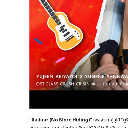
“
คือฉันอะ (No More Hiding)”
เพลงจากคู่ดูโอ้
“
ยู
อยากบอกความในใจให้คนพิเศษได้รับรู้ว่า คือฉันอะ…