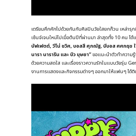
เตรียมคึกคักไปด้วยกันกับศิลปินวัยใสยกก๊วน เหล่ารุก
เช้นจ์เจนใหม่ไปเมื่อต้นปีที่ผ่านมา ล่าสุดทั้ง 10 คน ได้แ
บัฟเฟตต์,
วีโน่ ชวิศ,
บอสสึ ศุภณัฐ,
บีบอส ศศกฤช 
นารา นาราริน และ บิว บุษยา”
ขอแนะนำตัวทำความรู้จ
ด้วยความสดใส และเรื่องราวความรักในแบบวัยรุ่น Gen 
งานการแสดงและกิจกรรมต่างๆ ออกมาให้แฟนๆ ได้ติด