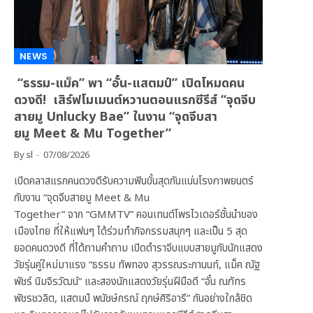
NEWS
“ธรรม-แม็ค” พา “อั๋น-แสตมป์” เปิดโหมดคน
ดวงดี! เสิร์ฟโมเมนต์หวานตอนแรกซีรีส์ “จุดจีบ
สายมู Unlucky Bae” ในงาน “จุดจีบสา
ยมู Meet & Mu Together”
By
sl
07/08/2026
เปิดคลาสแรกคนดวงดีรับความฟินขั้นสุดกันแน่นโรงภาพยนตร์
กับงาน “จุดจีบสายมู Meet & Mu
Together” จาก “GMMTV” คอนเทนต์โพรไวเดอร์ชั้นนำของ
เมืองไทย ที่ให้แฟนๆ ได้ร่วมทำกิจกรรมสนุกๆ และเป็น 5 สุด
ยอดคนดวงดี ที่ได้ถามคำถาม เปิดตำราจีบแบบสายมูกับนักแสดง
วัยรุ่นคู่ใหม่มาแรง “ธรรม ทัพทอง สุวรรณระกานนท์, แม็ค ณัฐ
พัชร์ นิมจิรวัฒน์” และสองนักแสดงวัยรุ่นฝีมือดี “อั๋น ณภัทร
พัชรชวลิต, แสตมป์ พนัชษ์กรณ์ ฤกษ์ศิริอารี” กันอย่างใกล้ชิด