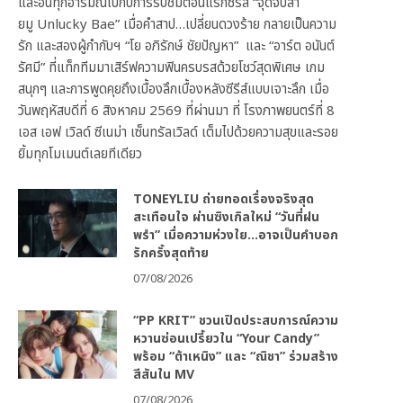
และอินทุกอารมณ์ไปกับการรับชมตอนแรกซีรีส์ “จุดจีบสา
ยมู Unlucky Bae” เมื่อคำสาป…เปลี่ยนดวงร้าย กลายเป็นความ
รัก และสองผู้กำกับฯ “โย อภิรักษ์ ชัยปัญหา” และ “อาร์ต อนันต์
รัศมี” ที่แท็กทีมมาเสิร์ฟความฟินครบรสด้วยโชว์สุดพิเศษ เกม
สนุกๆ และการพูดคุยถึงเบื้องลึกเบื้องหลังซีรีส์แบบเจาะลึก เมื่อ
วันพฤหัสบดีที่ 6 สิงหาคม 2569 ที่ผ่านมา ที่ โรงภาพยนตร์ที่ 8
เอส เอฟ เวิลด์ ซีเนม่า เซ็นทรัลเวิลด์ เต็มไปด้วยความสุขและรอย
ยิ้มทุกโมเมนต์เลยทีเดียว
TONEYLIU ถ่ายทอดเรื่องจริงสุด
สะเทือนใจ ผ่านซิงเกิลใหม่ “วันที่ฝน
พรำ” เมื่อความห่วงใย…อาจเป็นคำบอก
รักครั้งสุดท้าย
07/08/2026
“PP KRIT” ชวนเปิดประสบการณ์ความ
หวานซ่อนเปรี้ยวใน “Your Candy”
พร้อม “ต้าเหนิง” และ “ณิชา” ร่วมสร้าง
สีสันใน MV
07/08/2026