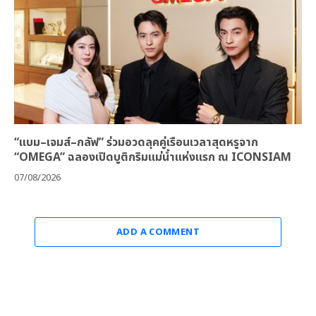
“แบม–เจมส์–กลัฟ” ร่วมอวดลุคคู่เรือนเวลาสุดหรูจาก
“OMEGA” ฉลองเปิดบูติกริมแม่น้ำแห่งแรก ณ ICONSIAM
07/08/2026
ADD A COMMENT