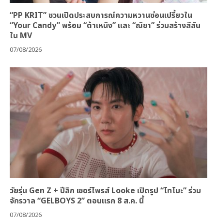
“PP KRIT” ชวนเปิดประสบการณ์ความหวานซ่อนเปรี้ยวใน
“Your Candy” พร้อม “ต้าเหนิง” และ “ณิชา” ร่วมสร้างสีสัน
ใน MV
07/08/2026
วัยรุ่น Gen Z + ปีลึก เซอร์ไพรส์ Looke เปิดรูป “โทโมะ” ร่วม
จักรวาล “GELBOYS 2” ตอนแรก 8 ส.ค. นี้
07/08/2026