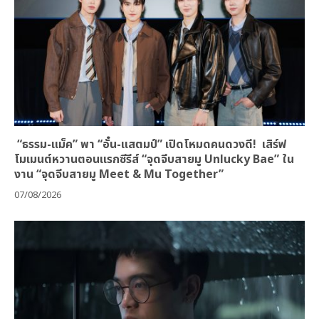
“ธรรม-แม็ค” พา “อั๋น-แสตมป์” เปิดโหมดคนดวงดี! เสิร์ฟ
โมเมนต์หวานตอนแรกซีรีส์ “จุดจีบสายมู Unlucky Bae” ใน
งาน “จุดจีบสายมู Meet & Mu Together”
07/08/2026