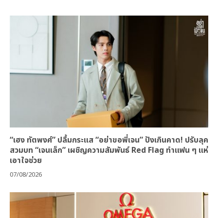
“เฮง ทัตพงศ์” ปลื้มกระแส “อย่าขอพี่เจน” ปังเกินคาด! ปรับลุค
สวมบท “เจนเล็ก” เผชิญความสัมพันธ์ Red Flag ทำแฟน ๆ แห่
เอาใจช่วย
07/08/2026