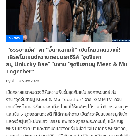
NEWS
“ธรรม-แม็ค” พา “อั๋น-แสตมป์” เปิดโหมดคนดวงดี!
เสิร์ฟโมเมนต์หวานตอนแรกซีรีส์ “จุดจีบสา
ยมู Unlucky Bae” ในงาน “จุดจีบสายมู Meet & Mu
Together”
By
sl
07/08/2026
เปิดคลาสแรกคนดวงดีรับความฟินขั้นสุดกันแน่นโรงภาพยนตร์ กับ
งาน “จุดจีบสายมู Meet & Mu Together” จาก “GMMTV” คอน
เทนต์โพรไวเดอร์ชั้นนำของเมืองไทย ที่ให้แฟนๆ ได้ร่วมทำกิจกรรมสนุกๆ
และเป็น 5 สุดยอดคนดวงดี ที่ได้ถามคำถาม เปิดตำราจีบแบบสายมูกับนัก
แสดงวัยรุ่นคู่ใหม่มาแรง “ธรรม ทัพทอง สุวรรณระกานนท์, แม็ค ณัฐ
พัชร์ นิมจิรวัฒน์” และสองนักแสดงวัยรุ่นฝีมือดี “อั๋น ณภัทร พัชรชวลิต,