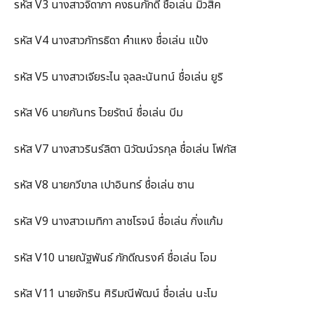
รหัส V3 นางสาวจิดาภา คงธนภักดี ชื่อเล่น มิวสิค
รหัส V4 นางสาวภัทรธิดา คำแหง ชื่อเล่น แป้ง
รหัส V5 นางสาวเจียระไน จุลละนันทน์ ชื่อเล่น ยูริ
รหัส V6 นายกันทร ไวยรัตน์ ชื่อเล่น บีม
รหัส V7 นางสาวรินร์ลิตา นิวัฒน์วรกุล ชื่อเล่น โฟกัส
รหัส V8 นายกวีขาล เปาอินทร์ ชื่อเล่น ซาน
รหัส V9 นางสาวเมทิกา ลาชโรจน์ ชื่อเล่น กิ่งแก้ม
รหัส V10 นายณัฐพันธ์ ภักดีณรงค์ ชื่อเล่น โอม
รหัส V11 นายจักริน ศิริมณีพัฒน์ ชื่อเล่น นะโม