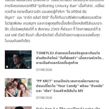
แสตมป์ พนัชษ์กรณ์ ฤกษ์ศิริอารี” กันอย่างใกล้ชิด และอินทุกอารมณ์ไปกับ
การรับชมตอนแรกซีรีส์ “จุดจีบสายมู Unlucky Bae” เมื่อคำสาป…เปลี่ยน
ดวงร้าย กลายเป็นความรัก และสองผู้กำกับฯ “โย อภิรักษ์ ชัย
ปัญหา” และ “อาร์ต อนันต์ รัศมี” ที่แท็กทีมมาเสิร์ฟความฟินครบรสด้วย
โชว์สุดพิเศษ เกมสนุกๆ และการพูดคุยถึงเบื้องลึกเบื้องหลังซีรีส์แบบเจาะ
ลึก เมื่อวันพฤหัสบดีที่ 6 สิงหาคม 2569 ที่ผ่านมา ที่ โรงภาพยนตร์ที่ 8
เอส เอฟ เวิลด์ ซีเนม่า เซ็นทรัลเวิลด์ เต็มไปด้วยความสุขและรอยยิ้มทุก
โมเมนต์เลยทีเดียว
TONEYLIU ถ่ายทอดเรื่องจริงสุดสะเทือนใจ
ผ่านซิงเกิลใหม่ “วันที่ฝนพรำ” เมื่อความห่วงใย…
อาจเป็นคำบอกรักครั้งสุดท้าย
07/08/2026
“PP KRIT” ชวนเปิดประสบการณ์ความหวาน
ซ่อนเปรี้ยวใน “Your Candy” พร้อม “ต้าเหนิง”
และ “ณิชา” ร่วมสร้างสีสันใน MV
07/08/2026