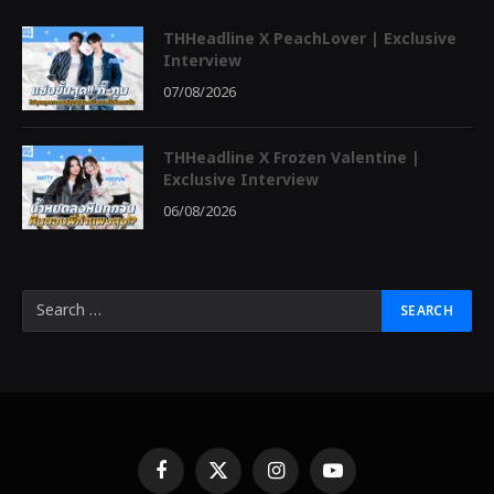
THHeadline X PeachLover | Exclusive
Interview
07/08/2026
THHeadline X Frozen Valentine |
Exclusive Interview
06/08/2026
Facebook
X
Instagram
YouTube