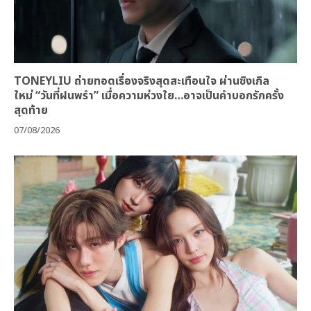
TONEYLIU ถ่ายทอดเรื่องจริงสุดสะเทือนใจ ผ่านซิงเกิล
ใหม่ “วันที่ฝนพรำ” เมื่อความห่วงใย…อาจเป็นคำบอกรักครั้ง
สุดท้าย
07/08/2026