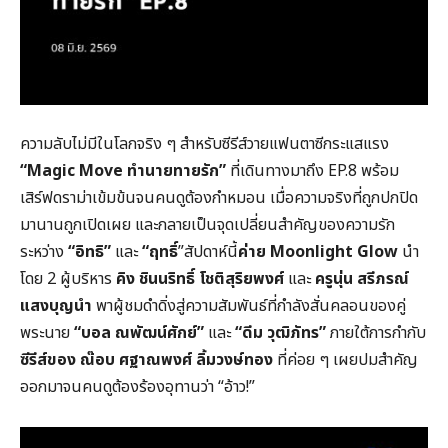
ความลับไม่มีในโลกจริง ๆ สำหรับซีรีส์วายแฟนตาซีกระแสแรง
“
Magic Move
ทำนายทายรัก”
ที่เดินทางมาถึง EP.8 พร้อม
เสิร์ฟดราม่าเข้มข้นจนคนดูต้องกำหมอน เมื่อความจริงที่ถูกปกปิด
มานานถูกเปิดเผย และกลายเป็นจุดเปลี่ยนสำคัญของความรัก
ระหว่าง
“อิทธิ”
และ
“ฤทธิ์
”สัปดาห์นี้
ค่าย
Moonlight Glow
นำ
โดย 2 ผู้บริหาร
คิง ชินนริทธิ์ โชติสุริยพงศ์
และ
ครูนุ่น สรีภรณ์
แสงบุญนำ
พาผู้ชมดำดิ่งสู่ความสัมพันธ์ที่กำลังสั่นคลอนของคู่
พระนาย
“บอล ณพัฒน์ศักย์”
และ
“ดีม วุฒิภัทร”
ภายใต้การกำกับ
ซีรีส์ของ ณ๊อบ ศฐาณพงศ์ ลิ้มวงษ์ทอง
ที่ค่อย ๆ เผยปมสำคัญ
ออกมาจนคนดูต้องร้องอุทานว่า “อ้าว!”