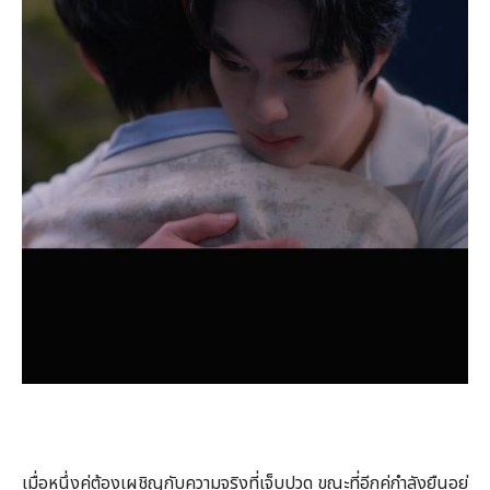
เมื่อหนึ่งคู่ต้องเผชิญกับความจริงที่เจ็บปวด ขณะที่อีกคู่กำลังยืนอยู่