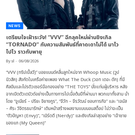
NEWS
เตรียมใจเฝ้าระวัง! “VVV” ฉีกลุคใหม่ผ่านซิงเกิล
“TORNADO” กับความสัมพันธ์ที่คาดเดาไม่ได้ มาไว
ไปไว ราวกับพายุ
By
sl
06/08/2026
“VVV (ทริปเปิ้ลวี)” บอยแบนด์คลื่นลูกใหม่จาก Whoop Music (วูป
มิวสิค) สังกัดในเครือค่ายเพลง What The Duck (วอท เดอะ ดัก) ที่มี
ศิลปินและโปรดิวเซอร์มือทองอย่าง “THE TOYS” นั่งแท่นผู้บริหาร หลัง
จากเปิดตัวเดบิวต์อย่างเป็นทางการไปเมื่อต้นปีที่ผ่านมา พวกเขาทั้งสาม นำ
โดย “จูเนียร์ – ปริยะ จิยางกูร”, “จีวัท – จีรวัฒน์ ชอบการกิจ” และ “เจนัส
– ศิระ วิจิตรธนารักษ์” เดินหน้าสร้างผลงานแบบนอนสต็อป ไม่ว่าจะเป็น
“ตัวปัญหา (Envy)”, “เนิร์ดดี (Nerdy)” และซิงเกิลล่าสุดอย่าง “เจ้าชาย
ของแก (My Queen)”