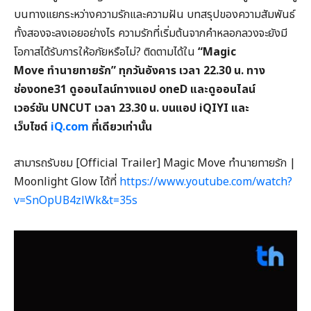
บนทางแยกระหว่างความรักและความฝัน บทสรุปของความสัมพันธ์
ทั้งสองจะลงเอยอย่างไร ความรักที่เริ่มต้นจากคำหลอกลวงจะยังมี
โอกาสได้รับการให้อภัยหรือไม่? ติดตามได้ใน
“
Magic
Move
ทำนายทายรัก” ทุกวันอังคาร เวลา 22.30
น. ทาง
ช่องone31
ดูออนไลน์ทางแอป oneD
และดูออนไลน์
เวอร์ชัน UNCUT
เวลา 23.30
น. บนแอป iQIYI
และ
เว็บไซต์
iQ.com
ที่เดียวเท่านั้น
สามารถรับชม [Official Trailer] Magic Move ทำนายทายรัก |
Moonlight Glow ได้ที่
https://www.youtube.com/watch?
v=SnOpUB4zlWk&t=35s