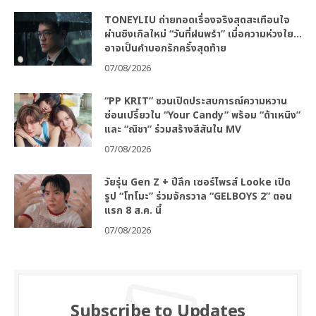
TONEYLIU ถ่ายทอดเรื่องจริงสุดสะเทือนใจ
ผ่านซิงเกิลใหม่ “วันที่ฝนพรำ” เมื่อความห่วงใย…
อาจเป็นคำบอกรักครั้งสุดท้าย
07/08/2026
“PP KRIT” ชวนเปิดประสบการณ์ความหวาน
ซ่อนเปรี้ยวใน “Your Candy” พร้อม “ต้าเหนิง”
และ “ณิชา” ร่วมสร้างสีสันใน MV
07/08/2026
วัยรุ่น Gen Z + ปีลึก เซอร์ไพรส์ Looke เปิด
รูป “โทโมะ” ร่วมจักรวาล “GELBOYS 2” ตอน
แรก 8 ส.ค. นี้
07/08/2026
Subscribe to Updates