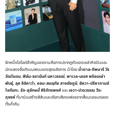
อีกหนึ่งไฮไลต์สำคัญของงานคือการปรากฏตัวของเหล่าศิลปินและ
นักแสดงชื่อดังบนพรมแดงสุดอลังการ นำโดย
น้ำตาล-ทิพนารี วีร
วัฒโนดม
,
ฟิล์ม-รชานันท์ มหาวรรณ์
,
พาเวล-นเรศ พร้อมเผ่า
พันธุ์
,
ลุค อิชิคาว่า
,
ออม-สมฤทัย สางชัยภูมิ
,
ยิหวา-ปรียากานต์
ใจกันทะ
,
รัก-สุลักษมิ์ ศิริภัทรพงศ์
และ
เอวา-ปวรวรรณ วีระ
ภุชงค์
ที่มาร่วมสร้างสีสันและเรียกเสียงแฟลชจากสื่อมวลชนตลอด
ทั้งค่ำคืน