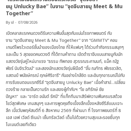
ยมู Unlucky Bae” ในงาน “จุดจีบสายมู Meet & Mu
Together”
By
sl
07/08/2026
เปิดคลาสแรกคนดวงดีรับความฟินขั้นสุดกันแน่นโรงภาพยนตร์ กับ
งาน “จุดจีบสายมู Meet & Mu Together” จาก “GMMTV” คอน
เทนต์โพรไวเดอร์ชั้นนำของเมืองไทย ที่ให้แฟนๆ ได้ร่วมทำกิจกรรมสนุกๆ
และเป็น 5 สุดยอดคนดวงดี ที่ได้ถามคำถาม เปิดตำราจีบแบบสายมูกับนัก
แสดงวัยรุ่นคู่ใหม่มาแรง “ธรรม ทัพทอง สุวรรณระกานนท์, แม็ค ณัฐ
พัชร์ นิมจิรวัฒน์” และสองนักแสดงวัยรุ่นฝีมือดี “อั๋น ณภัทร พัชรชวลิต,
แสตมป์ พนัชษ์กรณ์ ฤกษ์ศิริอารี” กันอย่างใกล้ชิด และอินทุกอารมณ์ไปกับ
การรับชมตอนแรกซีรีส์ “จุดจีบสายมู Unlucky Bae” เมื่อคำสาป…เปลี่ยน
ดวงร้าย กลายเป็นความรัก และสองผู้กำกับฯ “โย อภิรักษ์ ชัย
ปัญหา” และ “อาร์ต อนันต์ รัศมี” ที่แท็กทีมมาเสิร์ฟความฟินครบรสด้วย
โชว์สุดพิเศษ เกมสนุกๆ และการพูดคุยถึงเบื้องลึกเบื้องหลังซีรีส์แบบเจาะ
ลึก เมื่อวันพฤหัสบดีที่ 6 สิงหาคม 2569 ที่ผ่านมา ที่ โรงภาพยนตร์ที่ 8
เอส เอฟ เวิลด์ ซีเนม่า เซ็นทรัลเวิลด์ เต็มไปด้วยความสุขและรอยยิ้มทุก
โมเมนต์เลยทีเดียว