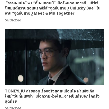
“ธรรม-แม็ค” พา “อั๋น-แสตมป์” เปิดโหมดคนดวงดี! เสิร์ฟ
โมเมนต์หวานตอนแรกซีรีส์ “จุดจีบสายมู Unlucky Bae” ใน
งาน “จุดจีบสายมู Meet & Mu Together”
07/08/2026
TONEYLIU ถ่ายทอดเรื่องจริงสุดสะเทือนใจ ผ่านซิงเกิล
ใหม่ “วันที่ฝนพรำ” เมื่อความห่วงใย…อาจเป็นคำบอกรักครั้ง
สุดท้าย
07/08/2026