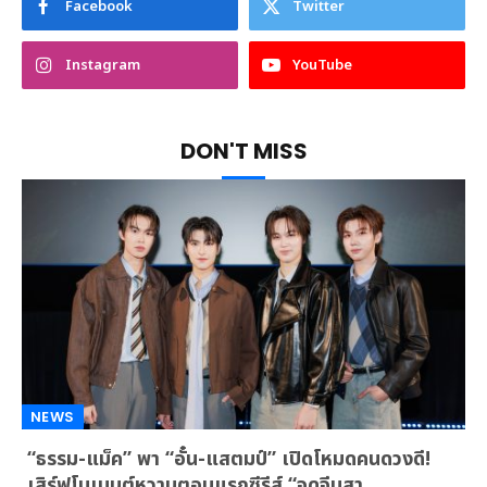
Facebook
Twitter
Instagram
YouTube
DON'T MISS
NEWS
“ธรรม-แม็ค” พา “อั๋น-แสตมป์” เปิดโหมดคนดวงดี!
เสิร์ฟโมเมนต์หวานตอนแรกซีรีส์ “จุดจีบสา