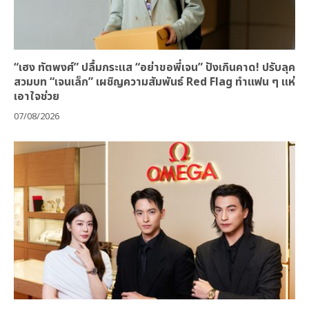
“เฮง ทัตพงศ์” ปลื้มกระแส “อย่าขอพี่เจน” ปังเกินคาด! ปรับลุค
สวมบท “เจนเล็ก” เผชิญความสัมพันธ์ Red Flag ทำแฟน ๆ แห่
เอาใจช่วย
07/08/2026