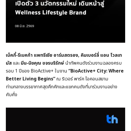
เบ็คกี้-รีเบคก้า แพทรีเซีย อาร์มสตรอง, คิมเบอร์ลี่ แอน โวลเท
มัส
และ
มีน-นิชคุณ ขจรบริรักษ์
นำทัพคนดังร่วมงานฉลองครบ
รอบ 1 ปีของ BioActive+ ในงาน
“BioActive+ City: Where
Better Living Begins”
ณ ริเวอร์ พาร์ค ไอคอนสยาม
ท่ามกลางบรรยากาศสุดคึกคักและแขกคนดังที่มาร่วมงานอย่าง
คับคั่ง