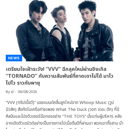
NEWS
เตรียมใจเฝ้าระวัง! “VVV” ฉีกลุคใหม่ผ่านซิงเกิล
“TORNADO” กับความสัมพันธ์ที่คาดเดาไม่ได้ มาไว
ไปไว ราวกับพายุ
By
sl
06/08/2026
“VVV (ทริปเปิ้ลวี)” บอยแบนด์คลื่นลูกใหม่จาก Whoop Music (วูป
มิวสิค) สังกัดในเครือค่ายเพลง What The Duck (วอท เดอะ ดัก) ที่มี
ศิลปินและโปรดิวเซอร์มือทองอย่าง “THE TOYS” นั่งแท่นผู้บริหาร หลัง
จากเปิดตัวเดบิวต์อย่างเป็นทางการไปเมื่อต้นปีที่ผ่านมา พวกเขาทั้งสาม นำ