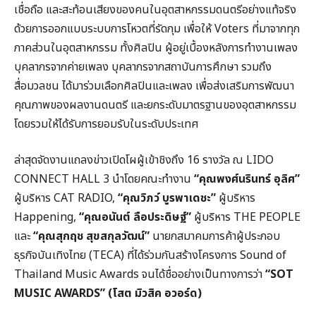
เชื่อถือ และสะท้อนเสียงของคนในอุตสาหกรรมดนตรีอย่างแท้จริง
ด้วยการออกแบบระบบการโหวตที่รัดกุม เพื่อให้ Voters ที่มาจากทุก
ภาคส่วนในอุตสาหกรรม ทั้งศิลปิน ผู้อยู่เบื้องหลังการทำงานเพลง
บุคลากรจากค่ายเพลง บุคลากรจากสถาบันการศึกษา รวมถึง
สื่อมวลชน ได้มาร่วมเลือกศิลปินและเพลง เพื่อส่งเสริมการพัฒนา
คุณภาพของผลงานดนตรี และยกระดับมาตรฐานของอุตสาหกรรม
โดยรวมให้ได้รับการยอมรับในระดับประเทศ
ล่าสุดจัดงานแถลงข่าวเปิดโผผู้เข้าชิงถึง 16 รางวัล ณ LIDO
CONNECT HALL 3 นำโดยคณะทำงาน
“คุณพงศ์นรินทร์ อุลิศ”
ผู้บริหาร CAT RADIO,
“คุณวิภว์ บูรพาเดชะ”
ผู้บริหาร
Happening,
“คุณอนันต์ ลือประดิษฐ์”
ผู้บริหาร THE PEOPLE
และ
“คุณสุกฤช สุขสกุลวัฒน์”
นายกสมาคมการค้าผู้ประกอบ
ธุรกิจบันเทิงไทย (TECA) ที่ได้ร่วมกันสร้างโครงการ Sound of
Thailand Music Awards จนได้ชื่ออย่างเป็นทางการว่า
“SOT
MUSIC AWARDS” (โสต มิวสิค อวอร์ด)