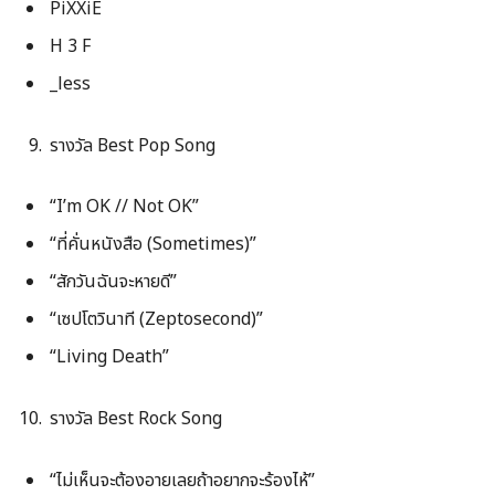
PiXXiE
H 3 F
_less
รางวัล Best Pop Song
“I’m OK // Not OK”
“ที่คั่นหนังสือ (Sometimes)”
“สักวันฉันจะหายดี”
“เซปโตวินาที (Zeptosecond)”
“Living Death”
รางวัล Best Rock Song
“ไม่เห็นจะต้องอายเลยถ้าอยากจะร้องไห้”