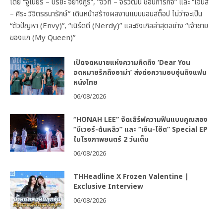
โดย “จูเนียร์ – ปริยะ จิยางกูร”, “จีวัท – จีรวัฒน์ ชอบการกิจ” และ “เจนัส
– ศิระ วิจิตรธนารักษ์” เดินหน้าสร้างผลงานแบบนอนสต็อป ไม่ว่าจะเป็น
“ตัวปัญหา (Envy)”, “เนิร์ดดี (Nerdy)” และซิงเกิลล่าสุดอย่าง “เจ้าชาย
ของแก (My Queen)”
เปิดจดหมายแห่งความคิดถึง ‘Dear You
จดหมายรักถึงอาม่า’ ส่งต่อความอบอุ่นถึงแฟน
หนังไทย
06/08/2026
“HONAH LEE” จัดเสิร์ฟความฟินแบบคูณสอง
“บีเวอร์-ต้นหลิว” และ “เงิน-โอ๊ต” Special EP
ในโรงภาพยนตร์ 2 วันเต็ม
06/08/2026
THHeadline X Frozen Valentine |
Exclusive Interview
06/08/2026