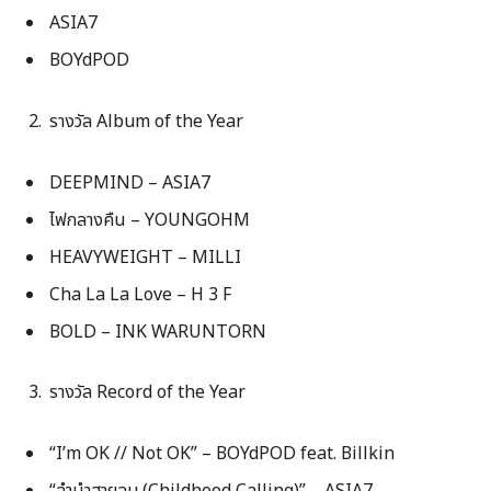
ASIA7
BOYdPOD
รางวัล Album of the Year
DEEPMIND – ASIA7
ไฟกลางคืน – YOUNGOHM
HEAVYWEIGHT – MILLI
Cha La La Love – H 3 F
BOLD – INK WARUNTORN
รางวัล Record of the Year
“I’m OK // Not OK” – BOYdPOD feat. Billkin