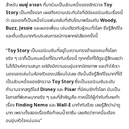
สำหรับ
ชมพู่ อารยา
ที่มาร่วมเป็นส่วนหนึ่งของจักรวาล
Toy
Story
เป็นครั้งแรก เผยถึงความประทับใจที่มีต่อแอนิเมชันเรื่องนี้
ว่า เธอเองก็เป็นหนึ่งในแฟนคลับที่เติบโตมาพร้อมกับ
Woody,
Buzz, Jessie
และผองเพื่อน เช่นเดียวกับผู้คนทั่วโลก จึงรู้สึกดีใจ
และตื่นเต้นมากกับประสบการณ์การพากย์เสียงครั้งนี้
“
Toy Story
เป็นแอนิเมชันที่อยู่ในความทรงจำของคนทั้งโลก
จริง ๆ เราก็เป็นคนหนึ่งที่โตมากับเรื่องนี้ ทุกครั้งที่ได้ดูจะรู้สึกเลยว่า
ไม่ได้มีแค่ความสนุก แต่ยังมีความอบอุ่นจากมิตรภาพ และทำให้เรา
มองของเล่นในห้องตัวเองเปลี่ยนไปเลย ดังนั้นจึงรู้สึกดีใจมากที่ได้
เป็นส่วนหนึ่งของจักรวาล
Toy Story
ซึ่งเป็นแอนิเมชันระดับ
ตำนานจากสตูดิโอส์
Disney
และ
Pixar
ที่มีคนรักทั่วโลก นับเป็น
โอกาสที่พิเศษมากจริง ๆ และที่สำคัญคือ ภาคนี้ได้ผู้กำกับที่เคยทำ
เรื่อง
Finding Nemo
และ
Wall-E
มากำกับด้วย เลยรู้สึกว่าน่าดู
มาก เพราะทั้งสองเรื่องคือทำชมน้ำตาซึม เลยคิดว่าภาคนี้จะต้อง
อบอุ่นหัวใจแน่นอน”