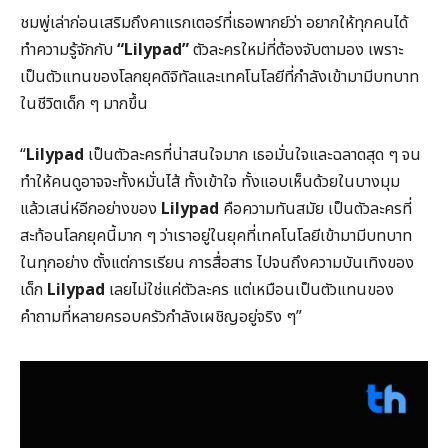
ชมพู่เล่าก่อนเสริมถึงคาแรกเตอร์ที่เธอพากย์ว่า อยากให้ทุกคนได้
ทำความรู้จักกับ
“Lilypad”
ตัวละครใหม่ที่ต้องจับตามอง เพราะ
เป็นตัวแทนของโลกยุคดิจิทัลและเทคโนโลยีที่กำลังเข้ามามีบทบาท
ในชีวิตเด็ก ๆ มากขึ้น
“
Lilypad
เป็นตัวละครที่น่าสนใจมาก เธอมั่นใจและฉลาดสุด ๆ จน
ทำให้คนดูอาจจะทั้งหมั่นไส้ ทั้งเข้าใจ ทั้งแอบเห็นด้วยในบางมุม
แล้วเสน่ห์อีกอย่างของ
Lilypad
คือความทันสมัย เป็นตัวละครที่
สะท้อนโลกยุคนี้มาก ๆ ว่าเราอยู่ในยุคที่เทคโนโลยีเข้ามามีบทบาท
ในทุกอย่าง ตั้งแต่การเรียน การสื่อสาร ไปจนถึงความบันเทิงของ
เด็ก
Lilypad
เลยไม่ใช่แค่ตัวละคร แต่เหมือนเป็นตัวแทนของ
คำถามที่หลายครอบครัวกำลังเผชิญอยู่จริง ๆ”