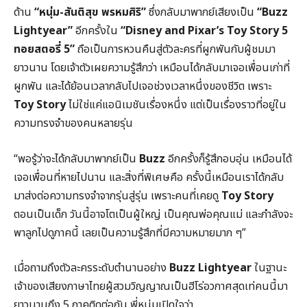
ด้าน
“หนุ่ม-สันติสุข พรหมศิริ”
ซึ่งกลับมาพากย์เสียงเป็น
“Buzz
Lightyear”
อีกครั้งใน
“Disney and Pixar’s Toy Story 5
ทอยสตอรี่ 5”
ถือเป็นการหวนคืนสู่ตัวละครที่ผูกพันกับผู้ชมมา
ยาวนาน โดยเจ้าตัวเผยความรู้สึกว่า เหมือนได้กลับมาเจอเพื่อนเก่าที่
ผูกพัน และได้ย้อนเวลากลับไปเจอช่วงเวลาหนึ่งของชีวิต เพราะ
Toy Story
ไม่ใช่แค่แอนิเมชันเรื่องหนึ่ง แต่เป็นเรื่องราวที่อยู่ใน
ความทรงจำของคนหลายรุ่น
“พอรู้ว่าจะได้กลับมาพากย์เป็น
Buzz
อีกครั้งก็รู้สึกอบอุ่น เหมือนได้
เจอเพื่อนที่หายไปนาน และสิ่งที่พิเศษคือ ครั้งนี้เหมือนเราได้กลับ
มาส่งต่อความทรงจำจากรุ่นสู่รุ่น เพราะคนที่เคยดู
Toy Story
ตอนเป็นเด็ก วันนี้อาจโตเป็นผู้ใหญ่ เป็นคุณพ่อคุณแม่ และกำลังจะ
พาลูกไปดูภาคนี้ เลยเป็นความรู้สึกที่มีความหมายมาก ๆ”
เมื่อถามถึงตัวละครระดับตำนานอย่าง
Buzz Lightyear
ในฐานะ
เจ้าของเสียงภาษาไทยผู้สวมวิญญาณเป็นฮีโร่อวกาศสุดเท่คนนี้มา
ยาวนานถึง 5 ภาคติดต่อกัน พี่หนุ่มเปิดใจว่า