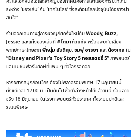
ค่ะ และอีกหนึ่งไฮไลต์สำคัญของภาคนี้คือการเล่าเรื่องการปะทะกัน
ระหว่าง ‘ของเล่น’ กับ ‘เทคโนโลยี’ ซึ่งสะท้อนโลกปัจจุบันได้อย่างน่า
สนใจ”
ร่วมออกเดินทางสู่การผจญภัยครั้งใหม่กับ
Woody, Buzz,
Jessie
และแก๊งของเล่นที่
#โตมาด้วยกัน
พร้อมพบกับเสียง
พากย์ภาษาไทยจาก
พี่หนุ่ม สันติสุข
,
ชมพู่ อารยา
และ
น้องเกล
ใน
“Disney and Pixar’s Toy Story 5 ทอยสตอรี่ 5”
ภาพยนตร์
แอนิเมชันฟอร์มยักษ์ที่แฟน ๆ ทั่วโลกรอคอย
หากอยากสนุกก่อนใคร ต้องไม่พลาดรอบพิเศษ 17 มิถุนายนนี้
ตั้งแต่เวลา 17.00 น. เป็นต้นไป ซื้อตั๋วล่วงหน้าได้แล้ววันนี้ ก่อนฉาย
จริง 18 มิถุนายน ในโรงภาพยนตร์ทั่วประเทศ ทั้งระบบปกติและ
ระบบพิเศษ