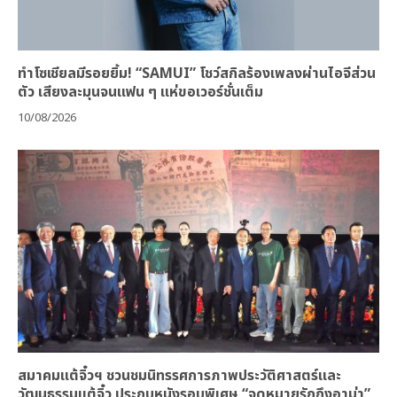
ทำโซเชียลมีรอยยิ้ม! “SAMUI” โชว์สกิลร้องเพลงผ่านไอจีส่วน
ตัว เสียงละมุนจนแฟน ๆ แห่ขอเวอร์ชั่นเต็ม
10/08/2026
สมาคมแต้จิ๋วฯ ชวนชมนิทรรศการภาพประวัติศาสตร์และ
วัฒนธรรมแต้จิ๋ว ประกบหนังรอบพิเศษ “จดหมายรักถึงอาม่า”