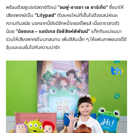
พร้อมด้วยซูเปอร์สตาร์ตัวแม่
“ชมพู่-อารยา เอ ฮาร์เก็ต”
ซึ่งมาให้
เสียงพากย์เป็น
“Lilypad”
ตัวละครใหม่ที่เต็มไปด้วยเสน่ห์และ
ความทันสมัย นอกจากนี้ยังมีอีกหนึ่งเซอร์ไพรส์ เมื่อดาราสาวตัว
น้อย
“น้องเกล – แอบิเกล รังษีสิงห์พิพัฒน์”
แท็กทีมแม่ชมมา
ร่วมให้เสียงพากย์ในบทสมทบ เพิ่มสีสันเล็ก ๆ ให้แฟนภาพยนตร์ได้
ลุ้นและอมยิ้มไปกับความน่ารัก