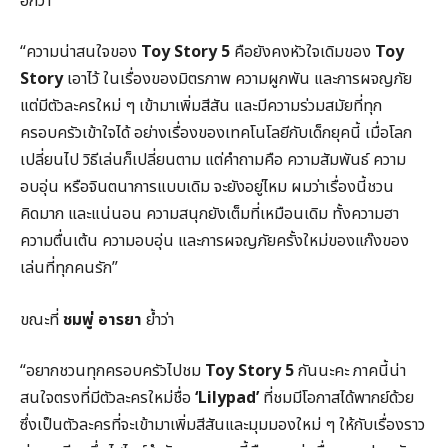
อกว่า
“ความน่าสนใจของ
Toy Story 5
คือยังคงหัวใจเดิมของ
Toy
Story
เอาไว้ ในเรื่องของมิตรภาพ ความผูกพัน และการผจญภัย
แต่มีตัวละครใหม่ ๆ เข้ามาเพิ่มสีสัน และมีความร่วมสมัยที่ทุก
ครอบครัวเข้าใจได้ อย่างเรื่องของเทคโนโลยีกับเด็กยุคนี้ เมื่อโลก
เปลี่ยนไป วิธีเล่นก็เปลี่ยนตาม แต่คำถามคือ ความสัมพันธ์ ความ
อบอุ่น หรือจินตนาการแบบเดิม จะยังอยู่ไหม ผมว่าเรื่องนี้ชวน
คิดมาก และแน่นอน ความสนุกยังเต็มที่เหมือนเดิม ทั้งความฮา
ความตื่นเต้น ความอบอุ่น และการผจญภัยครั้งใหม่ของแก๊งของ
เล่นที่ทุกคนรัก”
ขณะที่
ชมพู่ อารยา
ย้ำว่า
“อยากชวนทุกครอบครัวไปชม
Toy Story 5
กันนะคะ ภาคนี้น่า
สนใจตรงที่มีตัวละครใหม่ชื่อ
‘Lilypad’
ที่ชมมีโอกาสได้พากย์ด้วย
ซึ่งเป็นตัวละครที่จะเข้ามาเพิ่มสีสันและมุมมองใหม่ ๆ ให้กับเรื่องราว