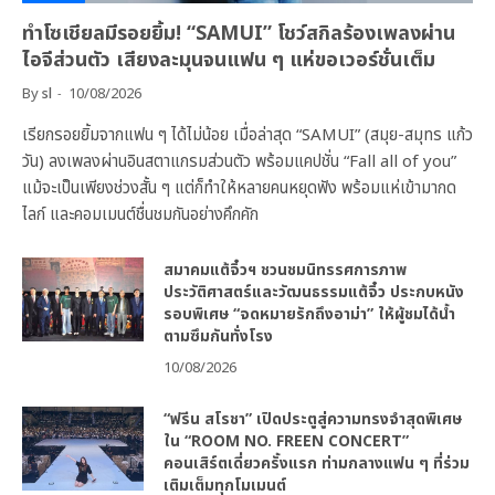
ทำโซเชียลมีรอยยิ้ม! “SAMUI” โชว์สกิลร้องเพลงผ่าน
ไอจีส่วนตัว เสียงละมุนจนแฟน ๆ แห่ขอเวอร์ชั่นเต็ม
By
sl
10/08/2026
เรียกรอยยิ้มจากแฟน ๆ ได้ไม่น้อย เมื่อล่าสุด “SAMUI” (สมุย-สมุทร แก้ว
วัน) ลงเพลงผ่านอินสตาแกรมส่วนตัว พร้อมแคปชั่น “Fall all of you”
แม้จะเป็นเพียงช่วงสั้น ๆ แต่ก็ทำให้หลายคนหยุดฟัง พร้อมแห่เข้ามากด
ไลก์ และคอมเมนต์ชื่นชมกันอย่างคึกคัก
สมาคมแต้จิ๋วฯ ชวนชมนิทรรศการภาพ
ประวัติศาสตร์และวัฒนธรรมแต้จิ๋ว ประกบหนัง
รอบพิเศษ “จดหมายรักถึงอาม่า” ให้ผู้ชมได้น้ำ
ตามซึมกันทั่งโรง
10/08/2026
“ฟรีน สโรชา” เปิดประตูสู่ความทรงจำสุดพิเศษ
ใน “ROOM NO. FREEN CONCERT”
คอนเสิร์ตเดี่ยวครั้งแรก ท่ามกลางแฟน ๆ ที่ร่วม
เติมเต็มทุกโมเมนต์