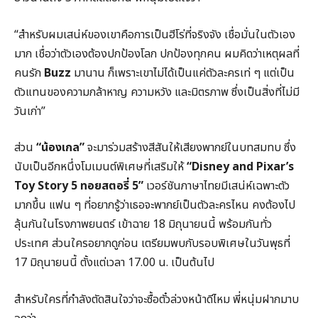
“สำหรับผมเสน่ห์ของเขาคือการเป็นฮีโร่ที่จริงจัง เชื่อมั่นในตัวเอง
มาก เชื่อว่าตัวเองต้องปกป้องโลก ปกป้องทุกคน ผมคิดว่าเหตุผลที่
คนรัก
Buzz
มานาน ก็เพราะเขาไม่ได้เป็นแค่ตัวละครเท่ ๆ แต่เป็น
ตัวแทนของความกล้าหาญ ความหวัง และมิตรภาพ ซึ่งเป็นสิ่งที่ไม่มี
วันเก่า”
ส่วน
“น้องเกล”
จะมาร่วมสร้างสีสันให้เสียงพากย์ในบทสมทบ ซึ่ง
นับเป็นอีกหนึ่งโมเมนต์พิเศษที่เสริมให้
“Disney and Pixar’s
Toy Story 5 ทอยสตอรี่ 5”
เวอร์ชันภาษาไทยมีเสน่ห์เฉพาะตัว
มากขึ้น แฟน ๆ ที่อยากรู้ว่าเธอจะพากย์เป็นตัวละครไหน คงต้องไป
ลุ้นกันในโรงภาพยนตร์ เข้าฉาย 18 มิถุนายนนี้ พร้อมกันทั่ว
ประเทศ ส่วนใครอยากดูก่อน เตรียมพบกับรอบพิเศษในวันพุธที่
17 มิถุนายนนี้ ตั้งแต่เวลา 17.00 น. เป็นต้นไป
สำหรับใครที่กำลังตัดสินใจว่าจะซื้อตั๋วล่วงหน้าดีไหม พี่หนุ่มฝากมาบ