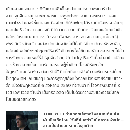
เสิร์ฟโมเมนต์หวานตอนแรกซีรีส์ “จุดจีบสา
ยมู Unlucky Bae” ในงาน “จุดจีบสายมู Meet & Mu
Together”
By
sl
07/08/2026
เปิดคลาสแรกคนดวงดีรับความฟินขั้นสุดกันแน่นโรงภาพยนตร์ กับ
งาน “จุดจีบสายมู Meet & Mu Together” จาก “GMMTV” คอน
เทนต์โพรไวเดอร์ชั้นนำของเมืองไทย ที่ให้แฟนๆ ได้ร่วมทำกิจกรรมสนุกๆ
และเป็น 5 สุดยอดคนดวงดี ที่ได้ถามคำถาม เปิดตำราจีบแบบสายมูกับนัก
แสดงวัยรุ่นคู่ใหม่มาแรง “ธรรม ทัพทอง สุวรรณระกานนท์, แม็ค ณัฐ
พัชร์ นิมจิรวัฒน์” และสองนักแสดงวัยรุ่นฝีมือดี “อั๋น ณภัทร พัชรชวลิต,
แสตมป์ พนัชษ์กรณ์ ฤกษ์ศิริอารี” กันอย่างใกล้ชิด และอินทุกอารมณ์ไปกับ
การรับชมตอนแรกซีรีส์ “จุดจีบสายมู Unlucky Bae” เมื่อคำสาป…เปลี่ยน
ดวงร้าย กลายเป็นความรัก และสองผู้กำกับฯ “โย อภิรักษ์ ชัย
ปัญหา” และ “อาร์ต อนันต์ รัศมี” ที่แท็กทีมมาเสิร์ฟความฟินครบรสด้วย
โชว์สุดพิเศษ เกมสนุกๆ และการพูดคุยถึงเบื้องลึกเบื้องหลังซีรีส์แบบเจาะ
ลึก เมื่อวันพฤหัสบดีที่ 6 สิงหาคม 2569 ที่ผ่านมา ที่ โรงภาพยนตร์ที่ 8
เอส เอฟ เวิลด์ ซีเนม่า เซ็นทรัลเวิลด์ เต็มไปด้วยความสุขและรอยยิ้มทุก
โมเมนต์เลยทีเดียว