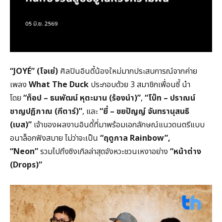
“JOYÉ” (
โจเย่)
ศิลปินอินดี้น้องใหม่มากประสบการณ์จากค่าย
เพลง
What The Duck
ประกอบด้วย 3 สมาชิกเพื่อนซี้
นำ
โดย
“
ท็อป – ธนพัฒน์ หุตะมาน (ร้องนำ)”
,
“
โบ๊ท – ปราณน์
ชาญปฏิภาณ (กีตาร์)”
, และ
“
ยี่ – ชยปัญญ์ จันทรานุสนธิ
(เบส)”
เจ้าของผลงานอินดี้ที่มาพร้อมเอกลักษณ์แนวดนตรีแบบ
อนาล็อกฟังสบาย ไม่ว่าจะเป็น
“
ฤดูกาล Rainbow”,
“Neon”
รวมไปถึงซิงเกิลล่าสุดจังหวะชวนเหงาอย่าง
“
หน้าต่าง
(Drops)”