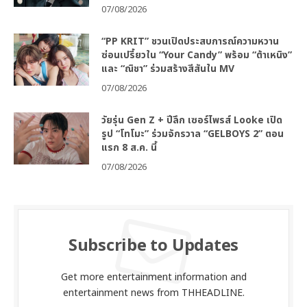
TONEYLIU ถ่ายทอดเรื่องจริงสุดสะเทือนใจ
ผ่านซิงเกิลใหม่ “วันที่ฝนพรำ” เมื่อความห่วงใย…
อาจเป็นคำบอกรักครั้งสุดท้าย
07/08/2026
“PP KRIT” ชวนเปิดประสบการณ์ความหวาน
ซ่อนเปรี้ยวใน “Your Candy” พร้อม “ต้าเหนิง”
และ “ณิชา” ร่วมสร้างสีสันใน MV
07/08/2026
วัยรุ่น Gen Z + ปีลึก เซอร์ไพรส์ Looke เปิด
รูป “โทโมะ” ร่วมจักรวาล “GELBOYS 2” ตอน
แรก 8 ส.ค. นี้
07/08/2026
Subscribe to Updates