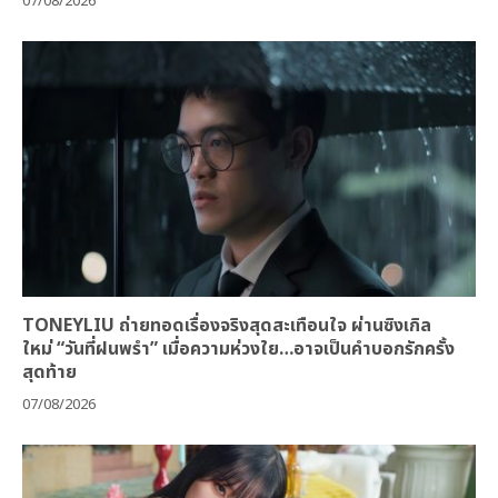
“ธรรม-แม็ค” พา “อั๋น-แสตมป์” เปิดโหมดคนดวงดี! เสิร์ฟ
โมเมนต์หวานตอนแรกซีรีส์ “จุดจีบสายมู Unlucky Bae” ใน
งาน “จุดจีบสายมู Meet & Mu Together”
07/08/2026
TONEYLIU ถ่ายทอดเรื่องจริงสุดสะเทือนใจ ผ่านซิงเกิล
ใหม่ “วันที่ฝนพรำ” เมื่อความห่วงใย…อาจเป็นคำบอกรักครั้ง
สุดท้าย