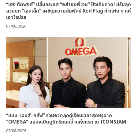
“เฮง ทัตพงศ์” ปลื้มกระแส “อย่าขอพี่เจน” ปังเกินคาด! ปรับลุค
สวมบท “เจนเล็ก” เผชิญความสัมพันธ์ Red Flag ทำแฟน ๆ แห่
เอาใจช่วย
07/08/2026