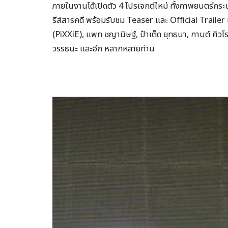
ภายในงานได้เปิดตัว 4 โปรเจกต์ใหม่ ทั้งภาพยนตร์
รีส์สารคดี พร้อมรับชม Teaser และ Official Trailer 
(PiXXiE), แพท ชญานิษฐ์, ป๋าเต็ด ยุทธนา, กานต์ ศิวโ
วรรธนะ และอีก หลากหลายท่าน