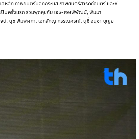
กระแสหลัก ภาพยนตร์นอกกระแส ภาพยนตร์สารคดีดนตรี และซี
เป็นครั้งแรก ร่วมพูดคุยกับ เจษ-เจษพิพัฒน์, พิมมา
รจน์, นุช พิมพ์ผกา, เอกลักญ กรรณศรณ์, นุชี่ อนุชา บุญย