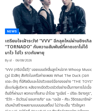
NEWS
เตรียมใจเฝ้าระวัง! “VVV” ฉีกลุคใหม่ผ่านซิงเกิล
“TORNADO” กับความสัมพันธ์ที่คาดเดาไม่ได้
มาไว ไปไว ราวกับพายุ
By
sl
06/08/2026
“VVV (ทริปเปิ้ลวี)” บอยแบนด์คลื่นลูกใหม่จาก Whoop Music
(วูป มิวสิค) สังกัดในเครือค่ายเพลง What The Duck (วอท
เดอะ ดัก) ที่มีศิลปินและโปรดิวเซอร์มือทองอย่าง “THE TOYS”
นั่งแท่นผู้บริหาร หลังจากเปิดตัวเดบิวต์อย่างเป็นทางการไปเมื่อ
ต้นปีที่ผ่านมา พวกเขาทั้งสาม นำโดย “จูเนียร์ – ปริยะ จิยางกูร”,
“จีวัท – จีรวัฒน์ ชอบการกิจ” และ “เจนัส – ศิระ วิจิตรธนารักษ์”
เดินหน้าสร้างผลงานแบบนอนสต็อป ไม่ว่าจะเป็น “ตัวปัญหา