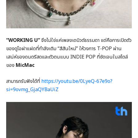
“WORKING U”
จึงไม่ใช่แค่เพลงเดบิวต์ธรรมดา แต่คือการเปิดตัว
ของดูโอฝาแฝดที่กำลังเติม “สีสันใหม่” ให้วงการ T-POP ผ่าน
เสน่ห์ของดนตรีสดและตัวตนแบบ INDIE POP ที่ชัดเจนในสไตล์
ของ
MicMac
สามารถรับฟังได้ที่
https://youtu.be/0
LyeQ-67e9o?
si=9ovmg_GjaQYBaUiZ