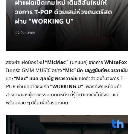
สองฝาแฝดน้องใหม่
“MicMac”
(มิคแมค) จากค่าย
WhiteFox
ในเครือ GMM MUSIC อย่าง
“Mic” มิค-เสฏฐนันท์พร วรวาณิช
และ
“Mac” แมค-สุภณัฐ พรวรวาณิช
เปิดตัวตัวเองในวงการ T-
POP ผ่านเดบิวต์ซิงเกิล
“WORKING U”
เพลงที่ฟังเหมือนคำ
สารภาพของผู้ชายธรรมดาคนหนึ่ง ที่รู้ว่าตัวเองยังไม่ดีพอ…แต่
พร้อมค่อย ๆ ดีขึ้นเพื่อใครบางคน