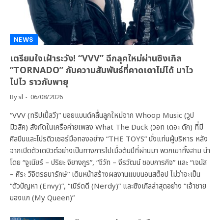
NEWS
เตรียมใจเฝ้าระวัง! “VVV” ฉีกลุคใหม่ผ่านซิงเกิล
“TORNADO” กับความสัมพันธ์ที่คาดเดาไม่ได้ มาไว
ไปไว ราวกับพายุ
By
sl
06/08/2026
“VVV (ทริปเปิ้ลวี)” บอยแบนด์คลื่นลูกใหม่จาก Whoop Music (วูป
มิวสิค) สังกัดในเครือค่ายเพลง What The Duck (วอท เดอะ ดัก) ที่มี
ศิลปินและโปรดิวเซอร์มือทองอย่าง “THE TOYS” นั่งแท่นผู้บริหาร หลัง
จากเปิดตัวเดบิวต์อย่างเป็นทางการไปเมื่อต้นปีที่ผ่านมา พวกเขาทั้งสาม นำ
โดย “จูเนียร์ – ปริยะ จิยางกูร”, “จีวัท – จีรวัฒน์ ชอบการกิจ” และ “เจนัส
– ศิระ วิจิตรธนารักษ์” เดินหน้าสร้างผลงานแบบนอนสต็อป ไม่ว่าจะเป็น
“ตัวปัญหา (Envy)”, “เนิร์ดดี (Nerdy)” และซิงเกิลล่าสุดอย่าง “เจ้าชาย
ของแก (My Queen)”