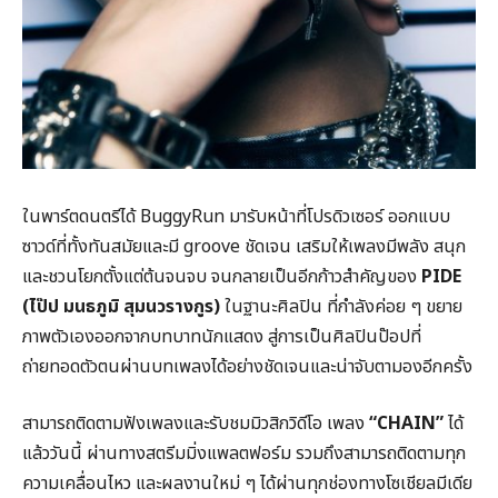
ในพาร์ตดนตรีได้ BuggyRun มารับหน้าที่โปรดิวเซอร์ ออกแบบ
ซาวด์ที่ทั้งทันสมัยและมี groove ชัดเจน เสริมให้เพลงมีพลัง สนุก
และชวนโยกตั้งแต่ต้นจนจบ จนกลายเป็นอีกก้าวสำคัญของ
PIDE
(ไป๊ป มนธภูมิ สุมนวรางกูร)
ในฐานะศิลปิน ที่กำลังค่อย ๆ ขยาย
ภาพตัวเองออกจากบทบาทนักแสดง สู่การเป็นศิลปินป๊อปที่
ถ่ายทอดตัวตนผ่านบทเพลงได้อย่างชัดเจนและน่าจับตามองอีกครั้ง
สามารถติดตามฟังเพลงและรับชมมิวสิกวิดีโอ เพลง
“CHAIN”
ได้
แล้ววันนี้ ผ่านทางสตรีมมิ่งแพลตฟอร์ม รวมถึงสามารถติดตามทุก
ความเคลื่อนไหว และผลงานใหม่ ๆ ได้ผ่านทุกช่องทางโซเชียลมีเดีย