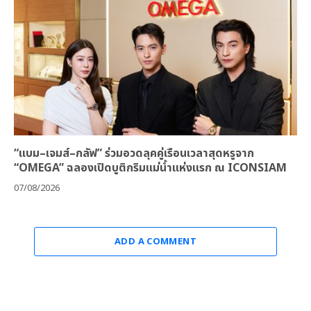
“แบม–เจมส์–กลัฟ” ร่วมอวดลุคคู่เรือนเวลาสุดหรูจาก
“OMEGA” ฉลองเปิดบูติกริมแม่น้ำแห่งแรก ณ ICONSIAM
07/08/2026
ADD A COMMENT