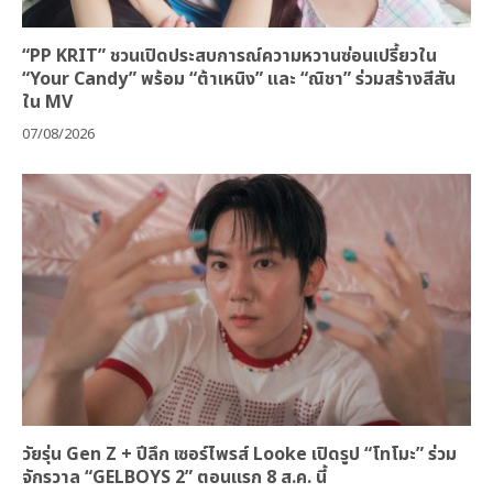
“PP KRIT” ชวนเปิดประสบการณ์ความหวานซ่อนเปรี้ยวใน
“Your Candy” พร้อม “ต้าเหนิง” และ “ณิชา” ร่วมสร้างสีสัน
ใน MV
07/08/2026
วัยรุ่น Gen Z + ปีลึก เซอร์ไพรส์ Looke เปิดรูป “โทโมะ” ร่วม
จักรวาล “GELBOYS 2” ตอนแรก 8 ส.ค. นี้