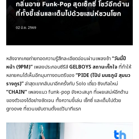
หลังจากเคยถ่ายทอดความรู้สึกละเอียดอ่อนผ่านเพลงช้า
“วันนี้ปี
หน้า (9PM)”
เพลงประกอบซีรีส์
GELBOYS สถานะกั๊กใจ
ที่ทำให้
หลายคนได้เห็นอีกมุมทางดนตรีของ
“PIDE (ไป๊ป มนธภูมิ สุมนว
รางกูร)”
ล่าสุดเขากลับมาอีกครั้งกับ Solo เดี่ยว ซิงเกิลใหม่
“CHAIN”
เพลงแนว funk-pop จังหวะสนุก ที่เผยเสน่ห์อีกด้าน
ของตัวเองได้อย่างชัดเจน ทั้งความขี้เล่น เซ็กซี่ และเต็มไปด้วย
groove ที่ชวนขยับตามตั้งแต่วินาทีแรก