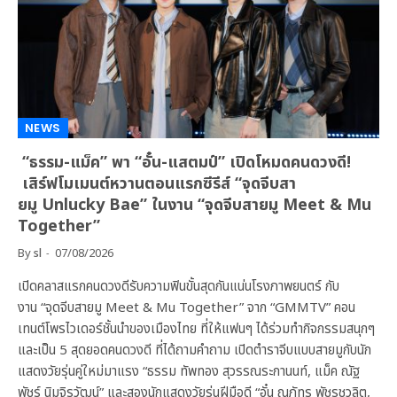
NEWS
“ธรรม-แม็ค” พา “อั๋น-แสตมป์” เปิดโหมดคนดวงดี!
เสิร์ฟโมเมนต์หวานตอนแรกซีรีส์ “จุดจีบสา
ยมู Unlucky Bae” ในงาน “จุดจีบสายมู Meet & Mu
Together”
By
sl
07/08/2026
เปิดคลาสแรกคนดวงดีรับความฟินขั้นสุดกันแน่นโรงภาพยนตร์ กับ
งาน “จุดจีบสายมู Meet & Mu Together” จาก “GMMTV” คอน
เทนต์โพรไวเดอร์ชั้นนำของเมืองไทย ที่ให้แฟนๆ ได้ร่วมทำกิจกรรมสนุกๆ
และเป็น 5 สุดยอดคนดวงดี ที่ได้ถามคำถาม เปิดตำราจีบแบบสายมูกับนัก
แสดงวัยรุ่นคู่ใหม่มาแรง “ธรรม ทัพทอง สุวรรณระกานนท์, แม็ค ณัฐ
พัชร์ นิมจิรวัฒน์” และสองนักแสดงวัยรุ่นฝีมือดี “อั๋น ณภัทร พัชรชวลิต,