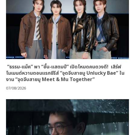
“ธรรม-แม็ค” พา “อั๋น-แสตมป์” เปิดโหมดคนดวงดี! เสิร์ฟ
โมเมนต์หวานตอนแรกซีรีส์ “จุดจีบสายมู Unlucky Bae” ใน
งาน “จุดจีบสายมู Meet & Mu Together”
07/08/2026