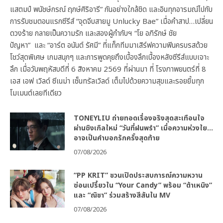
แสตมป์ พนัชษ์กรณ์ ฤกษ์ศิริอารี” กันอย่างใกล้ชิด และอินทุกอารมณ์ไปกับ
การรับชมตอนแรกซีรีส์ “จุดจีบสายมู Unlucky Bae” เมื่อคำสาป…เปลี่ยน
ดวงร้าย กลายเป็นความรัก และสองผู้กำกับฯ “โย อภิรักษ์ ชัย
ปัญหา” และ “อาร์ต อนันต์ รัศมี” ที่แท็กทีมมาเสิร์ฟความฟินครบรสด้วย
โชว์สุดพิเศษ เกมสนุกๆ และการพูดคุยถึงเบื้องลึกเบื้องหลังซีรีส์แบบเจาะ
ลึก เมื่อวันพฤหัสบดีที่ 6 สิงหาคม 2569 ที่ผ่านมา ที่ โรงภาพยนตร์ที่ 8
เอส เอฟ เวิลด์ ซีเนม่า เซ็นทรัลเวิลด์ เต็มไปด้วยความสุขและรอยยิ้มทุก
โมเมนต์เลยทีเดียว
TONEYLIU ถ่ายทอดเรื่องจริงสุดสะเทือนใจ
ผ่านซิงเกิลใหม่ “วันที่ฝนพรำ” เมื่อความห่วงใย…
อาจเป็นคำบอกรักครั้งสุดท้าย
07/08/2026
“PP KRIT” ชวนเปิดประสบการณ์ความหวาน
ซ่อนเปรี้ยวใน “Your Candy” พร้อม “ต้าเหนิง”
และ “ณิชา” ร่วมสร้างสีสันใน MV
07/08/2026