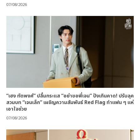
07/08/2026
“เฮง ทัตพงศ์” ปลื้มกระแส “อย่าขอพี่เจน” ปังเกินคาด! ปรับลุค
สวมบท “เจนเล็ก” เผชิญความสัมพันธ์ Red Flag ทำแฟน ๆ แห่
เอาใจช่วย
07/08/2026