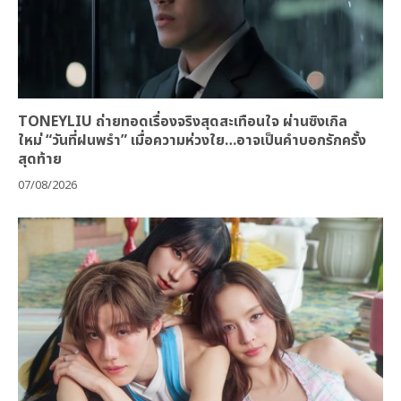
TONEYLIU ถ่ายทอดเรื่องจริงสุดสะเทือนใจ ผ่านซิงเกิล
ใหม่ “วันที่ฝนพรำ” เมื่อความห่วงใย…อาจเป็นคำบอกรักครั้ง
สุดท้าย
07/08/2026