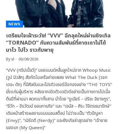
NEWS
เตรียมใจเฝ้าระวัง! “VVV” ฉีกลุคใหม่ผ่านซิงเกิล
“TORNADO” กับความสัมพันธ์ที่คาดเดาไม่ได้
มาไว ไปไว ราวกับพายุ
By
sl
06/08/2026
“VVV (ทริปเปิ้ลวี)” บอยแบนด์คลื่นลูกใหม่จาก Whoop Music
(วูป มิวสิค) สังกัดในเครือค่ายเพลง What The Duck (วอท
เดอะ ดัก) ที่มีศิลปินและโปรดิวเซอร์มือทองอย่าง “THE TOYS”
นั่งแท่นผู้บริหาร หลังจากเปิดตัวเดบิวต์อย่างเป็นทางการไปเมื่อ
ต้นปีที่ผ่านมา พวกเขาทั้งสาม นำโดย “จูเนียร์ – ปริยะ จิยางกูร”,
“จีวัท – จีรวัฒน์ ชอบการกิจ” และ “เจนัส – ศิระ วิจิตรธนารักษ์”
เดินหน้าสร้างผลงานแบบนอนสต็อป ไม่ว่าจะเป็น “ตัวปัญหา
(Envy)”, “เนิร์ดดี (Nerdy)” และซิงเกิลล่าสุดอย่าง “เจ้าชาย
ของแก (My Queen)”