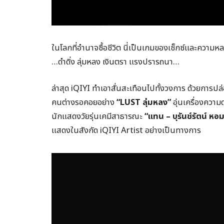
ในโลกที่อำนาจซื้อชีวิต นี่เป็นเกมของเซ็กซ์และความห
…ดำดิ่ง ลุ่มหลง เงินตรา แรงปรารถนา…
ล่าสุด iQIYI ทำเอาสั่นสะเทือนไปทั้งวงการ ด้วยการปล่อย
คนต่างรอคอยอย่าง
“LUST ลุ่มหลง”
อุ่นเครื่องความ
นักแสดงวัยรุ่นเคมีสาธารณะ
“แทน – บุรันช์รัตน์ หอ
แสดงในสังกัด iQIYI Artist อย่างเป็นทางการ