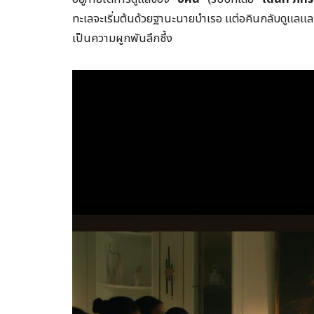
ทะเลจะเริ่มต้นด้วยฐานะนายบำเรอ แต่อคินกลับดูแลและม
เป็นความผูกพันลึกซึ้ง