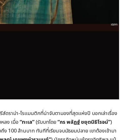
ีส์ดราม่า-โรแมนติกที่น่าจับตามองที่สุดแห่งปี บอกเล่าเรื่อง
หลง เมื่อ
“ทะเล”
(รับบทโดย
“กร พลัฏฐ์ ชยุตนิธิโรจน์”
)
สูงถึง 100 ล้านบาท ทันทีที่เรียนจบมัธยมปลาย เขาต้องเข้ามา
รพลฒ์ เดชพงษ์วรานนท์”
) นักธุรกิจหนุ่มผู้ทรงอิทธิพล แม้