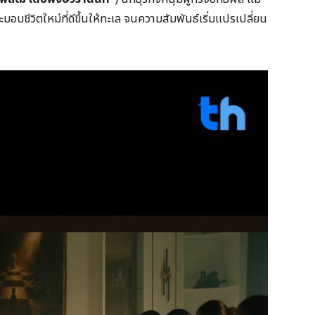
อบชีวิตใหม่ที่ดีขึ้นให้ทะเล จนความสัมพันธ์เริ่มแปรเปลี่ยน