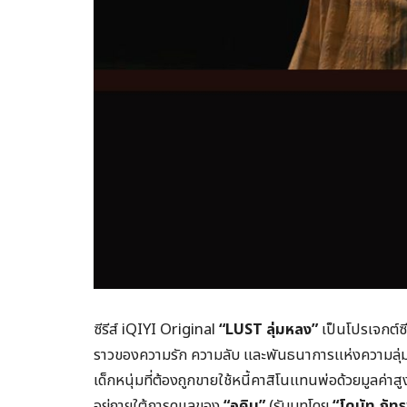
ซีรีส์ iQIYI Original
“LUST ลุ่มหลง”
เป็นโปรเจกต์ซีร
ราวของความรัก ความลับ และพันธนาการแห่งความลุ่ม
เด็กหนุ่มที่ต้องถูกขายใช้หนี้คาสิโนแทนพ่อด้วยมูลค่า
อยู่ภายใต้การดูแลของ
“อคิน”
(รับบทโดย
“โดนัท ภัท