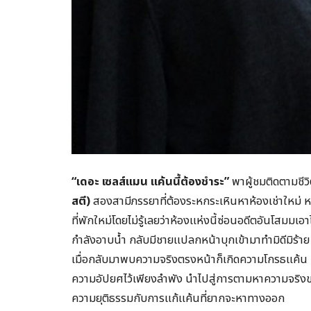
“เดอะ เซลส์แมน แค้นนี้ต้องชำระ”
พาผู้ชมติดตามชี
สตี)
สองสามีภรรยาที่ต้องระหกระเหินหาห้องเช่าใหม่ หล
ที่พักใหม่โดยไม่รู้เลยว่าห้องแห่งนี้ซ่อนอดีตอันโสมมเอ
กำลังอาบน้ำ กลับมีชายแปลกหน้าบุกเข้ามาทำมิดีมิร้าย 
เมื่อกลับมาพบความจริงตรงหน้าก็เกิดความโกรธแค้น
ความอัปยศไว้เพียงลำพัง นำไปสู่การตามหาความจริงขอ
ความยุติธรรมกับการแก้แค้นที่ยากจะหาทางออก