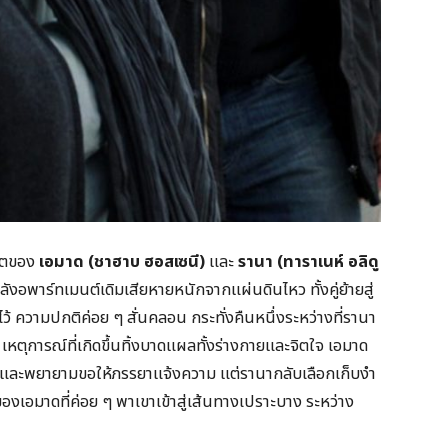
วิตของ
เอมาด (ชาฮาบ ฮอสเซนี)
และ
รานา (ทาราเนห์ อลิดู
ังอพาร์ทเมนต์เดิมเสียหายหนักจากแผ่นดินไหว ทั้งคู่ย้ายสู่
าไว้ ความปกติค่อย ๆ สั่นคลอน กระทั่งคืนหนึ่งระหว่างที่รานา
เหตุการณ์ที่เกิดขึ้นทิ้งบาดแผลทั้งร่างกายและจิตใจ เอมาด
 และพยายามขอให้ภรรยาแจ้งความ แต่รานากลับเลือกเก็บงำ
งเอมาดที่ค่อย ๆ พาเขาเข้าสู่เส้นทางเปราะบาง ระหว่าง