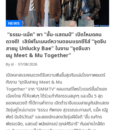
NEWS
“ธรรม-แม็ค” พา “อั๋น-แสตมป์” เปิดโหมดคน
ดวงดี! เสิร์ฟโมเมนต์หวานตอนแรกซีรีส์ “จุดจีบ
สายมู Unlucky Bae” ในงาน “จุดจีบสา
ยมู Meet & Mu Together”
By
sl
07/08/2026
เปิดคลาสแรกคนดวงดีรับความฟินขั้นสุดกันแน่นโรงภาพยนตร์
กับงาน “จุดจีบสายมู Meet & Mu
Together” จาก “GMMTV” คอนเทนต์โพรไวเดอร์ชั้นนำของ
เมืองไทย ที่ให้แฟนๆ ได้ร่วมทำกิจกรรมสนุกๆ และเป็น 5 สุด
ยอดคนดวงดี ที่ได้ถามคำถาม เปิดตำราจีบแบบสายมูกับนักแสดง
วัยรุ่นคู่ใหม่มาแรง “ธรรม ทัพทอง สุวรรณระกานนท์, แม็ค ณัฐ
พัชร์ นิมจิรวัฒน์” และสองนักแสดงวัยรุ่นฝีมือดี “อั๋น ณภัทร
พัชรชวลิต, แสตมป์ พนัชษ์กรณ์ ฤกษ์ศิริอารี” กันอย่างใกล้ชิด