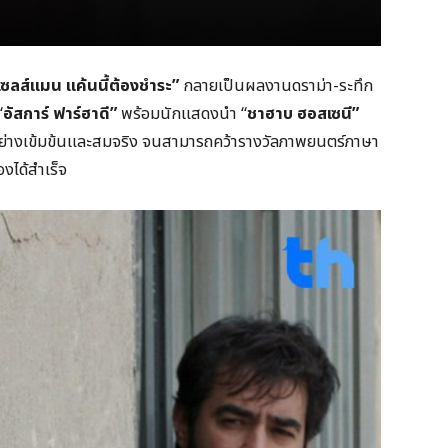
เซลส์แมน แค้นนี้ต้องชำระ”
กลายเป็นผลงานดราม่า-ระทึก
“
อัสการ์ ฟาร์ฮาดี”
พร้อมนักแสดงนำ “
ชาฮาบ ฮอสเซนี”
่ได้อย่างเข้มข้นและสมจริง จนสามารถคว้ารางวัลภาพยนตร์ภาษา
งได้สำเร็จ