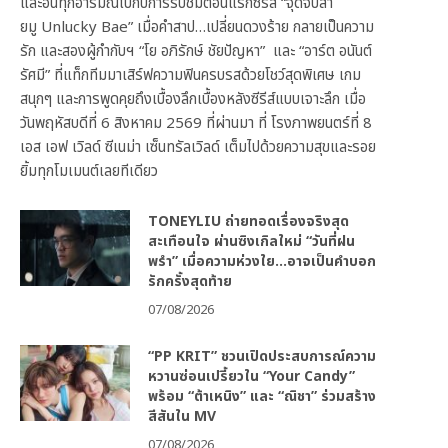
และอินทุกอารมณ์ไปกับการรับชมตอนแรกซีรีส์ “จุดจีบสา
ยมู Unlucky Bae” เมื่อคำสาป…เปลี่ยนดวงร้าย กลายเป็นความ
รัก และสองผู้กำกับฯ “โย อภิรักษ์ ชัยปัญหา” และ “อาร์ต อนันต์
รัศมี” ที่แท็กทีมมาเสิร์ฟความฟินครบรสด้วยโชว์สุดพิเศษ เกม
สนุกๆ และการพูดคุยถึงเบื้องลึกเบื้องหลังซีรีส์แบบเจาะลึก เมื่อ
วันพฤหัสบดีที่ 6 สิงหาคม 2569 ที่ผ่านมา ที่ โรงภาพยนตร์ที่ 8
เอส เอฟ เวิลด์ ซีเนม่า เซ็นทรัลเวิลด์ เต็มไปด้วยความสุขและรอย
ยิ้มทุกโมเมนต์เลยทีเดียว
TONEYLIU ถ่ายทอดเรื่องจริงสุด
สะเทือนใจ ผ่านซิงเกิลใหม่ “วันที่ฝน
พรำ” เมื่อความห่วงใย…อาจเป็นคำบอก
รักครั้งสุดท้าย
07/08/2026
“PP KRIT” ชวนเปิดประสบการณ์ความ
หวานซ่อนเปรี้ยวใน “Your Candy”
พร้อม “ต้าเหนิง” และ “ณิชา” ร่วมสร้าง
สีสันใน MV
07/08/2026