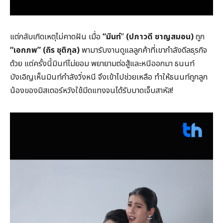
แต่กลับเกิดเหตุไม่คาดฝัน เมื่อ
“
มินท์
”
(ปภาวดี ชาญสมอน)
ถูก
“
เอกภพ
”
(ถิร ชุติกุล)
พามารับงานดูแลลูกค้าที่เขากำลังดีลธุรกิจ
ด้วย แต่ครั้งนี้มินท์ไม่ยอม พยายามต่อสู้และหนีออกมา ธนนท์
บังเอิญเห็นมินท์กำลังวิ่งหนี จึงเข้าไปช่วยเหลือ ทำให้ธนนท์ถูกลูก
น้องของมิสเตอร์หวังใช้มีดแทงจนได้รับบาดเจ็บสาหัส!