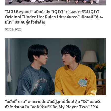
“MGI Beyond” ผนึกกำลัง “iQIYI” บวงสรวงซีรีส์ iQIYI
Original “Under Her Rules ใต้เงาจันทรา” เปิดเคมี “อุ้ม–
มีนา” ประกบคู่ครั้งสำคัญ
07/08/2026
“แม็กกี้-บาส” พาความสัมพันธ์สู่จุดเปลี่ยน! ลุ้น “ธีร์” ยอมรับ
หัวใจตัวเอง ใน “ซอโซ่ล่ามธีร์ Be My Player Two” EP.4