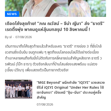
NEWS
เดือดโค้งสุดท้าย! “ภณ ณวัสน์ – จีน่า ญีนา” ส่ง “ธาตรี”
เรตติ้งพุ่ง พาคนดูแห่ลุ้นบทสรุป 10 สิงหาคมนี้ !
By
sl
07/08/2026
เดินทางมาถึงโค้งสุดท้ายแล้วสำหรับละคร “ธาตรี” ทางช่อง 3 ที่ยิ่งใกล้
อวสานยิ่งเข้มข้น จนถูกแฟน ๆ พูดถึงบนโลกออนไลน์ได้อย่างต่อเนื่อง
ทำเอาหลายคนถึงกับนั่งไม่ติดกับการคลี่คลายปมสำคัญหลังจาก ธาตรี ว
รพัฒน์ (โบ๊ท ธารา) ตัวจริงกลับมาที่บ้านโสมส่องแสงพร้อม แม่สวง
(เจี๊ยบ ปวีณา) เพื่อแสดงตัวเป็นทายาทตัวจริง!
“MGI Beyond” ผนึกกำลัง “iQIYI” บวงสรวง
ซีรีส์ iQIYI Original “Under Her Rules ใต้
เงาจันทรา” เปิดเคมี “อุ้ม–มีนา” ประกบคู่ครั้ง
สำคัญ
07/08/2026