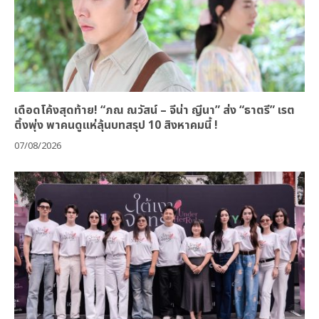
เดือดโค้งสุดท้าย! “ภณ ณวัสน์ – จีน่า ญีนา” ส่ง “ธาตรี” เรต
ติ้งพุ่ง พาคนดูแห่ลุ้นบทสรุป 10 สิงหาคมนี้ !
07/08/2026