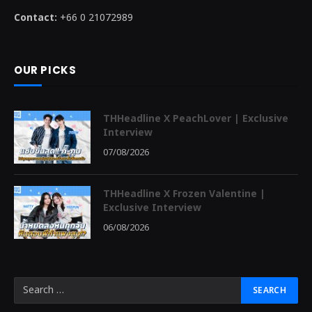
Contact:
+66 0 21072989
OUR PICKS
THHeadline X PeachLover | Exclusive
Interview
07/08/2026
THHeadline X Frozen Valentine |
Exclusive Interview
06/08/2026