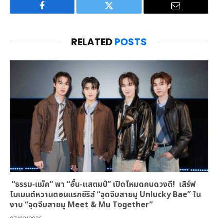
Facebook
Twitter
Email
RELATED
POSTS
“ธรรม-แม็ค” พา “อั๋น-แสตมป์” เปิดโหมดคนดวงดี! เสิร์ฟ
โมเมนต์หวานตอนแรกซีรีส์ “จุดจีบสายมู Unlucky Bae” ใน
งาน “จุดจีบสายมู Meet & Mu Together”