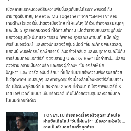
เปิดคลาสแรกคนดวงดีรับความฟินขั้นสุดกันแน่นโรงภาพยนตร์ กับ
งาน “จุดจีบสายมู Meet & Mu Together” จาก “GMMTV” คอน
เทนต์โพรไวเดอร์ชั้นนำของเมืองไทย ที่ให้แฟนๆ ได้ร่วมทำกิจกรรมสนุกๆ
และเป็น 5 สุดยอดคนดวงดี ที่ได้ถามคำถาม เปิดตำราจีบแบบสายมูกับนัก
แสดงวัยรุ่นคู่ใหม่มาแรง “ธรรม ทัพทอง สุวรรณระกานนท์, แม็ค ณัฐ
พัชร์ นิมจิรวัฒน์” และสองนักแสดงวัยรุ่นฝีมือดี “อั๋น ณภัทร พัชรชวลิต,
แสตมป์ พนัชษ์กรณ์ ฤกษ์ศิริอารี” กันอย่างใกล้ชิด และอินทุกอารมณ์ไปกับ
การรับชมตอนแรกซีรีส์ “จุดจีบสายมู Unlucky Bae” เมื่อคำสาป…เปลี่ยน
ดวงร้าย กลายเป็นความรัก และสองผู้กำกับฯ “โย อภิรักษ์ ชัย
ปัญหา” และ “อาร์ต อนันต์ รัศมี” ที่แท็กทีมมาเสิร์ฟความฟินครบรสด้วย
โชว์สุดพิเศษ เกมสนุกๆ และการพูดคุยถึงเบื้องลึกเบื้องหลังซีรีส์แบบเจาะ
ลึก เมื่อวันพฤหัสบดีที่ 6 สิงหาคม 2569 ที่ผ่านมา ที่ โรงภาพยนตร์ที่ 8
เอส เอฟ เวิลด์ ซีเนม่า เซ็นทรัลเวิลด์ เต็มไปด้วยความสุขและรอยยิ้มทุก
โมเมนต์เลยทีเดียว
TONEYLIU ถ่ายทอดเรื่องจริงสุดสะเทือนใจ
ผ่านซิงเกิลใหม่ “วันที่ฝนพรำ” เมื่อความห่วงใย…
อาจเป็นคำบอกรักครั้งสุดท้าย