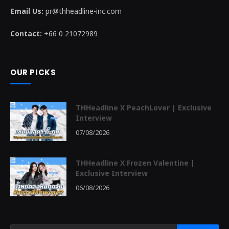
Email Us:
pr@thheadline-inc.com
Contact:
+66 0 21072989
OUR PICKS
THHeadline X PeachLover | Exclusive
Interview
07/08/2026
THHeadline X Frozen Valentine |
Exclusive Interview
06/08/2026