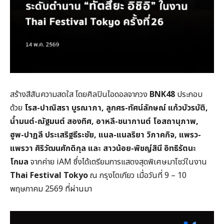
สร้างสีสันความสดใส โดยศิลปินไอดอลจากวง
BNK48
ประกอบ
ด้วย
โรส-ปาณิสรา บูรณาภา, ลูกศร-ทัศน์ลักษณ์ แก้วบัวรบัติ,
น้ำมนต์-ณัฐมนต์ สองทิศ, อาหลี-ชนากานต์ โอสถานุภาพ,
ฮูพ-ปาฏลี ประเสริฐธีระชัย, แนล-แนลริยา วิภาคกิจ, แพรว-
แพรวา ศิริวัฒนศักดิกุล และ สาวน้อย-พิชญ์สินี อิทธิรัตนะ
โกมล
จากค่าย iAM ซึ่งได้เตรียมการแสดงสุดพิเศษมาโชว์ในงาน
Thai Festival Tokyo
ณ กรุงโตเกียว เมื่อวันที่ 9 – 10
พฤษภาคม 2569 ที่ผ่านมา