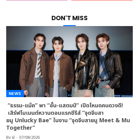
DON'T MISS
NEWS
“ธรรม-แม็ค” พา “อั๋น-แสตมป์” เปิดโหมดคนดวงดี!
เสิร์ฟโมเมนต์หวานตอนแรกซีรีส์ “จุดจีบสา
ยมู Unlucky Bae” ในงาน “จุดจีบสายมู Meet & Mu
Together”
By
sl
07/08/2026