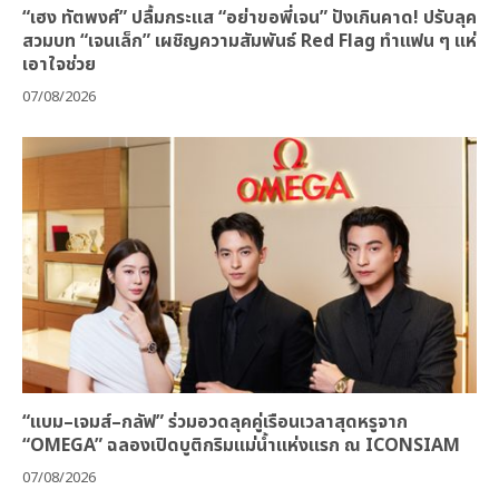
“เฮง ทัตพงศ์” ปลื้มกระแส “อย่าขอพี่เจน” ปังเกินคาด! ปรับลุค
สวมบท “เจนเล็ก” เผชิญความสัมพันธ์ Red Flag ทำแฟน ๆ แห่
เอาใจช่วย
07/08/2026
“แบม–เจมส์–กลัฟ” ร่วมอวดลุคคู่เรือนเวลาสุดหรูจาก
“OMEGA” ฉลองเปิดบูติกริมแม่น้ำแห่งแรก ณ ICONSIAM
07/08/2026