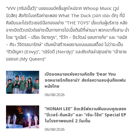
“VVV (ทริปเปิ้ลวี)” บอยแบนด์คลื่นลูกใหม่จาก Whoop Music (วูป
มิวสิค) สังกัดในเครือค่ายเพลง What The Duck (วอท เดอะ ดัก) ที่มี
ศิลปินและโปรดิวเซอร์มือทองอย่าง “THE TOYS” นั่งแท่นผู้บริหาร หลัง
จากเปิดตัวเดบิวต์อย่างเป็นทางการไปเมื่อต้นปีที่ผ่านมา พวกเขาทั้งสาม นำ
โดย “จูเนียร์ – ปริยะ จิยางกูร”, “จีวัท – จีรวัฒน์ ชอบการกิจ” และ “เจนัส
– ศิระ วิจิตรธนารักษ์” เดินหน้าสร้างผลงานแบบนอนสต็อป ไม่ว่าจะเป็น
“ตัวปัญหา (Envy)”, “เนิร์ดดี (Nerdy)” และซิงเกิลล่าสุดอย่าง “เจ้าชาย
ของแก (My Queen)”
เปิดจดหมายแห่งความคิดถึง ‘Dear You
จดหมายรักถึงอาม่า’ ส่งต่อความอบอุ่นถึงแฟน
หนังไทย
06/08/2026
“HONAH LEE” จัดเสิร์ฟความฟินแบบคูณสอง
“บีเวอร์-ต้นหลิว” และ “เงิน-โอ๊ต” Special EP
ในโรงภาพยนตร์ 2 วันเต็ม
06/08/2026