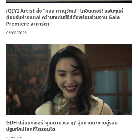
iQIYI Artist ส่ง “มอส ภาณุวัฒน์” โกอินเตอร์! แฟนๆแห่
ต้อนรับห้างแตก! คว้าบทเด่นซีรีส์ดังพร้อมร่วมงาน Gala
Premiere จาการ์ตา
06/08/2026
GDH ปล่อยทีเซอร์ ‘คุณยายวรนาฏ’ ลุ้นคายตะขาบสู่รอบ
ปฐมทัศน์โลกที่โตรอนโต