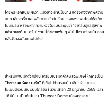
โดยพระเอกหนุ่มเผยว่า
แม้เวลาจะผ่านไปนาน
แต่ยังคงจำภาพความ
สนุก
เสียงกรี๊ด
และพลังความรักอันร้อนแรงของแฟนไทยได้อย่าง
ไม่เคยลืม
พร้อมฝากความห่วงใยแบบละมุนว่า
“
อย่าลืมดูแลสุขภาพ
แล้วมาเจอกันนะครับ
”
งานนี้ทำเอาแฟน
ๆ
ฟินไม่ไหว
พร้อมนับถอย
หลังวันเจอกันแทบไม่ทัน
!
สำหรับแฟนมีตติ้งครั้งนี้
เตรียมเนรมิตค่ำคืนสุดพิเศษให้กลายเป็น
“
โรงงานแห่งความรัก
”
ที่เต็มไปด้วยรอยยิ้ม
เสียงหัวเราะ
และ
โมเมนต์ชวนเขินแบบใกล้ชิด
ในวันเสาร์ที่
20
มิถุนายน
2569
เวลา
18.00
น
.
เป็นต้นไป
ณ
Thunder Dome
เมืองทองธานี