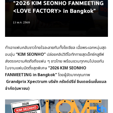
ทำเอาแฟนคลับชาวไทยใจละลายกันทั้งโซเชียล
เมื่อพระเอกหนุ่มสุด
อบอุ่น
“KIM SEONHO”
ปล่อยคลิปวิดีโอทักทายสุดเอ็กซ์คลูซีฟ
ส่งตรงความคิดถึงถึงแฟน
ๆ
ชาวไทย
พร้อมชวนทุกคนไปเจอกัน
ในงานแฟนมีตติ้งสุดพิเศษ
“2026 KIM SEONHO
FANMEETING in Bangkok”
โดยผู้จัดมากคุณภาพ
Grandprix Xpectrum
บริษัท
กรังด์ปรีซ์
อินเตอร์เนชั่นแนล
จำกัด
(
มหาชน
)