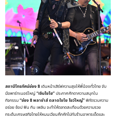
สถานีโทรทัศน์ช่อง 8
เดินหน้าเสิร์ฟความสุขให้พี่น้องทั่วไทย จับ
มือพาร์ทเนอร์ใหญ่
“
เงินไชโย”
ประกาศศักดาความสนุกใน
กิจกรรม
“
ช่อง 8
พลาซ่าส์ ตลาดไชโย โชว์ใหญ่”
พิกัดรวมความ
อร่อย ช้อป ฟิน กิน เพลิน จะทำให้ตลาดสะเทือนด้วยความรวย
กระตุ้นเศรษฐกิจไทยให้หมุนเวียนคึกคักไปกับร้านอาหารเด็ดและ