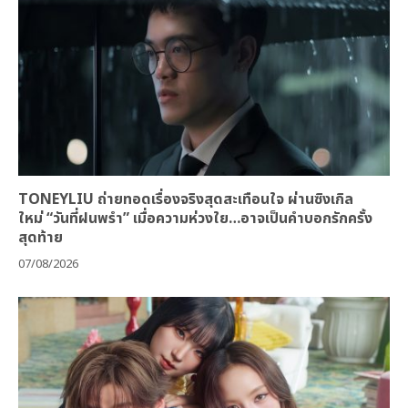
TONEYLIU ถ่ายทอดเรื่องจริงสุดสะเทือนใจ ผ่านซิงเกิล
ใหม่ “วันที่ฝนพรำ” เมื่อความห่วงใย…อาจเป็นคำบอกรักครั้ง
สุดท้าย
07/08/2026