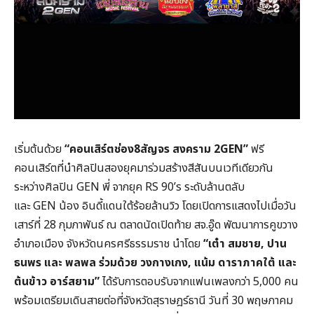
เริ่มต้นด้วย
“
คอนเสิร์ตช่อง8
สัญจร สงคราม 2GEN”
ฟรี
คอนเสิร์ตที่นำศิลปินสองยุคมาร่วมสร้างสีสันบนเวทีเดียวกัน
ระหว่างศิลปิน GEN พี่ จากยุค RS 90’s ระดับล้านตลับ
และ GEN น้อง อินดี้แดนใต้ร้อยล้านวิว โดยเปิดการแสดงไปเมื่อวัน
เสาร์ที่ 28 กุมภาพันธ์ ณ ตลาดนัดเปิดท้าย สจ.อู๊ด พัฒนาการคูขวาง
อำเภอเมือง จังหวัดนครศรีธรรมราช นำโดย
“
เต๋า สมชาย,
ปาน
ธนพร และ พลพล ร่วมด้วย วงกางเกง,
แน้ม ดาราภาคใต้ และ
ต้นข้าว อาร์สยาม”
ได้รับการตอบรับจากแฟนเพลงกว่า 5,000 คน
พร้อมเตรียมเดินสายต่อที่จังหวัดสุราษฎร์ธานี วันที่ 30 พฤษภาคม