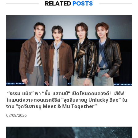
RELATED
POSTS
“ธรรม-แม็ค” พา “อั๋น-แสตมป์” เปิดโหมดคนดวงดี! เสิร์ฟ
โมเมนต์หวานตอนแรกซีรีส์ “จุดจีบสายมู Unlucky Bae” ใน
งาน “จุดจีบสายมู Meet & Mu Together”
07/08/2026