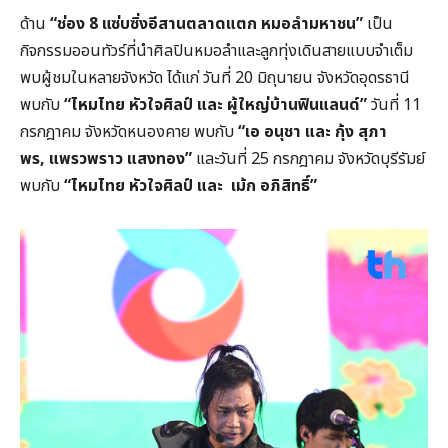
ด้าน
“
ช่อง 8
แซ่บซิ่งอีสานตลาดแตก หมอลำมหาชน”
เป็น
กิจกรรมออนทัวร์ที่นำศิลปินหมอลำและลูกทุ่งเดินสายแบบจำเต็ม
พบผู้ชมในหลายจังหวัด ได้แก่ วันที่ 20 มิถุนายน จังหวัดอุดรธานี
พบกับ
“
ไหมไทย หัวใจศิลป์ และ ผู้ใหญ่บ้านฟินแลนด์”
วันที่ 11
กรกฎาคม จังหวัดหนองคาย พบกับ
“
เอ อนุชา และ กุ้ง สุภา
พร,
แพรวพราว แสงทอง”
และวันที่ 25 กรกฎาคม จังหวัดบุรีรัมย์
พบกับ
“
ไหมไทย หัวใจศิลป์ และ
เม้ก อภิสิทธิ์”