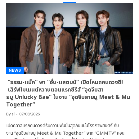
NEWS
“ธรรม-แม็ค” พา “อั๋น-แสตมป์” เปิดโหมดคนดวงดี!
เสิร์ฟโมเมนต์หวานตอนแรกซีรีส์ “จุดจีบสา
ยมู Unlucky Bae” ในงาน “จุดจีบสายมู Meet & Mu
Together”
By
sl
07/08/2026
เปิดคลาสแรกคนดวงดีรับความฟินขั้นสุดกันแน่นโรงภาพยนตร์ กับ
งาน “จุดจีบสายมู Meet & Mu Together” จาก “GMMTV” คอน