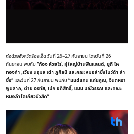
ต่อด้วยจังหวัดร้อยเอ็ด วันที่ 26–27 กันยายน โดยวันที่ 26
กันยายน พบกับ
“
ก้อง ห้วยไร่,
ผู้ใหญ่บ้านฟินแลนด์,
ยูกิ ไห
ทองคำ ,
เวียง นฤมล เต๋า ภูศิลป์ และคณะหมอลำซิ่งโบว์ดำ ลำ
ซิ่ง
” และวันที่ 27 กันยายน พบกับ
“
มนต์แคน แก่นคูณ,
จินตหรา
พูนลาภ,
ต่าย อรทัย,
เม้ก อภิสิทธิ์,
แมน มณีวรรณ และคณะ
หมอลำโตเกียวมิวสิค”