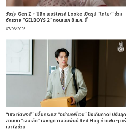
วัยรุ่น Gen Z + ปีลึก เซอร์ไพรส์ Looke เปิดรูป “โทโมะ” ร่วม
จักรวาล “GELBOYS 2” ตอนแรก 8 ส.ค. นี้
07/08/2026
“เฮง ทัตพงศ์” ปลื้มกระแส “อย่าขอพี่เจน” ปังเกินคาด! ปรับลุค
สวมบท “เจนเล็ก” เผชิญความสัมพันธ์ Red Flag ทำแฟน ๆ แห่
เอาใจช่วย