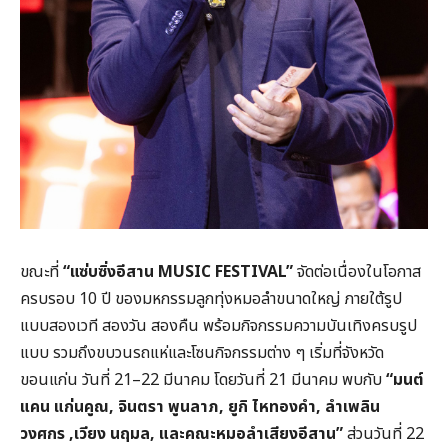
ขณะที่
“
แซ่บซิ่งอีสาน MUSIC FESTIVAL”
จัดต่อเนื่องในโอกาส
ครบรอบ 10 ปี ของมหกรรมลูกทุ่งหมอลำขนาดใหญ่ ภายใต้รูป
แบบสองเวที สองวัน สองคืน พร้อมกิจกรรมความบันเทิงครบรูป
แบบ รวมถึงขบวนรถแห่และโซนกิจกรรมต่าง ๆ เริ่มที่จังหวัด
ขอนแก่น วันที่ 21–22 มีนาคม โดยวันที่ 21 มีนาคม พบกับ
“
มนต์
แคน แก่นคูณ,
จินตรา พูนลาภ,
ยูกิ ไหทองคำ,
ลำเพลิน
วงศกร ,
เวียง นฤมล,
และคณะหมอลำเสียงอีสาน”
ส่วนวันที่ 22