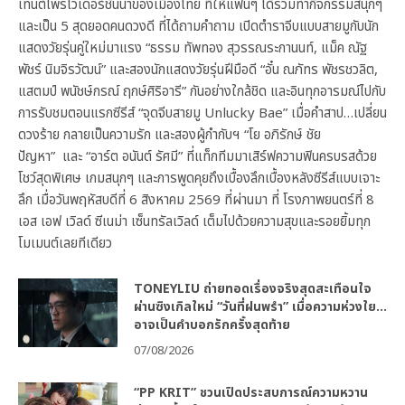
เทนต์โพรไวเดอร์ชั้นนำของเมืองไทย ที่ให้แฟนๆ ได้ร่วมทำกิจกรรมสนุกๆ
และเป็น 5 สุดยอดคนดวงดี ที่ได้ถามคำถาม เปิดตำราจีบแบบสายมูกับนัก
แสดงวัยรุ่นคู่ใหม่มาแรง “ธรรม ทัพทอง สุวรรณระกานนท์, แม็ค ณัฐ
พัชร์ นิมจิรวัฒน์” และสองนักแสดงวัยรุ่นฝีมือดี “อั๋น ณภัทร พัชรชวลิต,
แสตมป์ พนัชษ์กรณ์ ฤกษ์ศิริอารี” กันอย่างใกล้ชิด และอินทุกอารมณ์ไปกับ
การรับชมตอนแรกซีรีส์ “จุดจีบสายมู Unlucky Bae” เมื่อคำสาป…เปลี่ยน
ดวงร้าย กลายเป็นความรัก และสองผู้กำกับฯ “โย อภิรักษ์ ชัย
ปัญหา” และ “อาร์ต อนันต์ รัศมี” ที่แท็กทีมมาเสิร์ฟความฟินครบรสด้วย
โชว์สุดพิเศษ เกมสนุกๆ และการพูดคุยถึงเบื้องลึกเบื้องหลังซีรีส์แบบเจาะ
ลึก เมื่อวันพฤหัสบดีที่ 6 สิงหาคม 2569 ที่ผ่านมา ที่ โรงภาพยนตร์ที่ 8
เอส เอฟ เวิลด์ ซีเนม่า เซ็นทรัลเวิลด์ เต็มไปด้วยความสุขและรอยยิ้มทุก
โมเมนต์เลยทีเดียว
TONEYLIU ถ่ายทอดเรื่องจริงสุดสะเทือนใจ
ผ่านซิงเกิลใหม่ “วันที่ฝนพรำ” เมื่อความห่วงใย…
อาจเป็นคำบอกรักครั้งสุดท้าย
07/08/2026
“PP KRIT” ชวนเปิดประสบการณ์ความหวาน