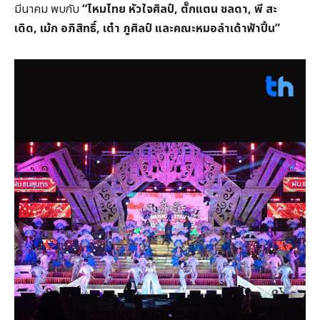
มีนาคม พบกับ
“
ไหมไทย หัวใจศิลป์,
ตั๊กแตน ชลดา,
พี สะ
เดิด,
เม้ก อภิสิทธิ์,
เต๋า ภูศิลป์ และคณะหมอลำเด้าฟ้าปิ้น”