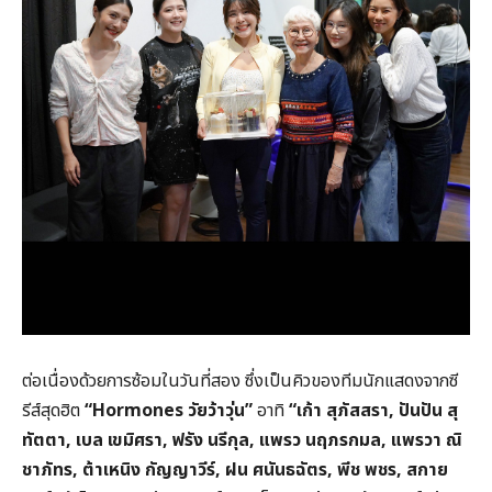
ต่อเนื่องด้วยการซ้อมในวันที่สอง ซึ่งเป็นคิวของทีมนักแสดงจากซี
รีส์สุดฮิต
“
Hormones
วัยว้าวุ่น”
อาทิ
“
เก้า สุภัสสรา,
ปันปัน สุ
ทัตตา,
เบล เขมิศรา,
ฟรัง นรีกุล,
แพรว นฤภรกมล,
แพรวา ณิ
ชาภัทร,
ต้าเหนิง กัญญาวีร์,
ฝน ศนันธฉัตร,
พีช พชร,
สกาย