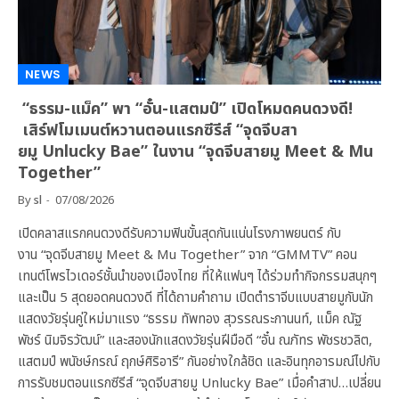
NEWS
“ธรรม-แม็ค” พา “อั๋น-แสตมป์” เปิดโหมดคนดวงดี!
เสิร์ฟโมเมนต์หวานตอนแรกซีรีส์ “จุดจีบสา
ยมู Unlucky Bae” ในงาน “จุดจีบสายมู Meet & Mu
Together”
By
sl
07/08/2026
เปิดคลาสแรกคนดวงดีรับความฟินขั้นสุดกันแน่นโรงภาพยนตร์ กับ
งาน “จุดจีบสายมู Meet & Mu Together” จาก “GMMTV” คอน
เทนต์โพรไวเดอร์ชั้นนำของเมืองไทย ที่ให้แฟนๆ ได้ร่วมทำกิจกรรมสนุกๆ
และเป็น 5 สุดยอดคนดวงดี ที่ได้ถามคำถาม เปิดตำราจีบแบบสายมูกับนัก
แสดงวัยรุ่นคู่ใหม่มาแรง “ธรรม ทัพทอง สุวรรณระกานนท์, แม็ค ณัฐ
พัชร์ นิมจิรวัฒน์” และสองนักแสดงวัยรุ่นฝีมือดี “อั๋น ณภัทร พัชรชวลิต,
แสตมป์ พนัชษ์กรณ์ ฤกษ์ศิริอารี” กันอย่างใกล้ชิด และอินทุกอารมณ์ไปกับ
การรับชมตอนแรกซีรีส์ “จุดจีบสายมู Unlucky Bae” เมื่อคำสาป…เปลี่ยน