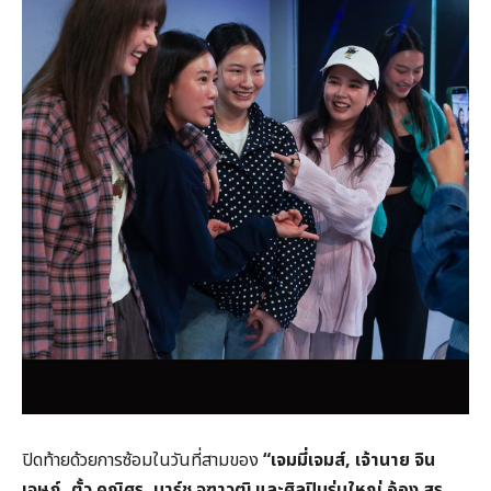
ปิดท้ายด้วยการซ้อมในวันที่สามของ
“
เจมมี่เจมส์,
เจ้านาย จิน
เจษฎ์,
ตั้ว คณิศร,
มาร์ช จุฑาวุฒิ และศิลปินรุ่นใหญ่ อ้อง สุร