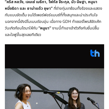
“
คริส หอวัง,
เจนเย่ เมธิกา,
โฟกัส จีระกุล,
มิว นิษฐา,
หนูนา
หนึ่งธิดา และ อาม่าแต๋ว อุษา
”
ที่ต่างทุ่มเทซ้อมทั้งร้องและแสดง
กันแบบจัดเต็ม จนได้เพอร์ฟอร์แมนซ์ที่ทั้งสนุกและน่าประทับใจ
นอกจากนี้ยังมีโมเมนต์อบอุ่น เมื่อทาง GDH ทำเซอร์ไพรส์จัดเค้ก
วันเกิดก้อนโตมาให้กับ
“
หนูนา
”
งานนี้ทำเอาเจ้าตัวถึงกับยิ้มปลื้ม
และใจฟูขั้นสุดเลยทีเดียว