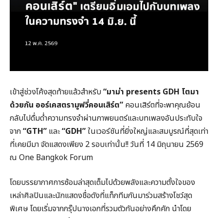
เข้าสู่ช่วงโค้งสุดท้ายแล้วสำหรับ
“มาม่า
presents GDH
โตมา
ด้วยกัน ออร์เคสตรามูฟวี่คอนเสิร์ต”
คอนเสิร์ตที่จะพาคุณย้อน
กลับไปดื่มด่ำความทรงจำผ่านภาพยนตร์และบทเพลงอันประทับใจ
จาก
“GTH”
และ
“GDH”
ในเวอร์ชันที่ยิ่งใหญ่และสมบูรณ์ที่สุดเท่า
ที่เคยมีมา จัดแสดงเพียง 2 รอบเท่านั้น!! วันที่ 14 มิถุนายน 2569
ณ One Bangkok Forum
โดยบรรยากาศการซ้อมล่าสุดเต็มไปด้วยพลังและความตั้งใจของ
เหล่าศิลปินและนักแสดงชื่อดังที่แท็กทีมกันมาร่วมสร้างโชว์สุด
พิเศษ โดยเริ่มจากกรุ๊ปนางเอกที่รวมตัวกันอย่างคึกคัก นำโดย