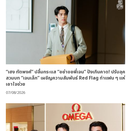
“เฮง ทัตพงศ์” ปลื้มกระแส “อย่าขอพี่เจน” ปังเกินคาด! ปรับลุค
สวมบท “เจนเล็ก” เผชิญความสัมพันธ์ Red Flag ทำแฟน ๆ แห่
เอาใจช่วย
07/08/2026