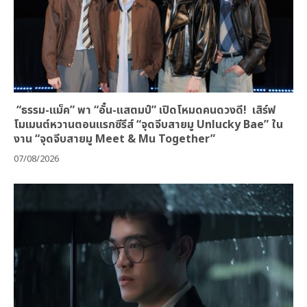
“ธรรม-แม็ค” พา “อั๋น-แสตมป์” เปิดโหมดคนดวงดี! เสิร์ฟ
โมเมนต์หวานตอนแรกซีรีส์ “จุดจีบสายมู Unlucky Bae” ใน
งาน “จุดจีบสายมู Meet & Mu Together”
07/08/2026