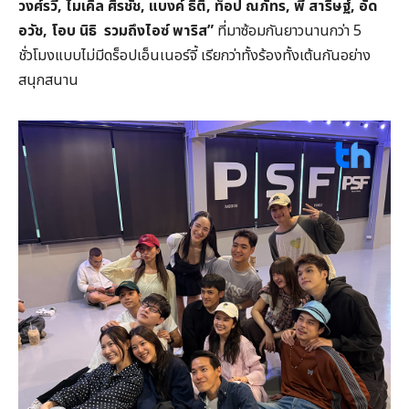
วงศ์รวี,
ไมเคิล ศิรชัช,
แบงค์ ธิติ,
ท็อป ณภัทร,
พี สาริษฐ์,
อัด
อวัช,
โอบ นิธิ รวมถึงไอซ์ พาริส
”
ที่มาซ้อมกันยาวนานกว่า 5
ชั่วโมงแบบไม่มีดร็อปเอ็นเนอร์จี้ เรียกว่าทั้งร้องทั้งเต้นกันอย่าง
สนุกสนาน