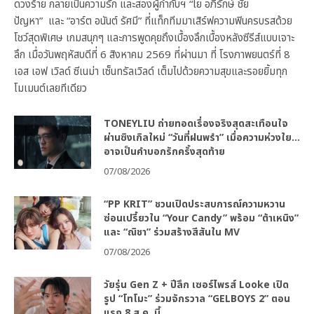
ดวงร้าย กลายเป็นความรัก และสองผู้กำกับฯ “โย อภิรักษ์ ชัย
ปัญหา” และ “อาร์ต อนันต์ รัศมี” ที่แท็กทีมมาเสิร์ฟความฟินครบรสด้วย
โชว์สุดพิเศษ เกมสนุกๆ และการพูดคุยถึงเบื้องลึกเบื้องหลังซีรีส์แบบเจาะ
ลึก เมื่อวันพฤหัสบดีที่ 6 สิงหาคม 2569 ที่ผ่านมา ที่ โรงภาพยนตร์ที่ 8
เอส เอฟ เวิลด์ ซีเนม่า เซ็นทรัลเวิลด์ เต็มไปด้วยความสุขและรอยยิ้มทุก
โมเมนต์เลยทีเดียว
TONEYLIU ถ่ายทอดเรื่องจริงสุดสะเทือนใจ
ผ่านซิงเกิลใหม่ “วันที่ฝนพรำ” เมื่อความห่วงใย…
อาจเป็นคำบอกรักครั้งสุดท้าย
07/08/2026
“PP KRIT” ชวนเปิดประสบการณ์ความหวาน
ซ่อนเปรี้ยวใน “Your Candy” พร้อม “ต้าเหนิง”
และ “ณิชา” ร่วมสร้างสีสันใน MV
07/08/2026
วัยรุ่น Gen Z + ปีลึก เซอร์ไพรส์ Looke เปิด
รูป “โทโมะ” ร่วมจักรวาล “GELBOYS 2” ตอน
แรก 8 ส.ค. นี้