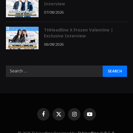
Interview
07/08/2026
THHeadline X Frozen Valentine |
Exclusive Interview
06/08/2026
Facebook
X
Instagram
YouTube
(Twitter)