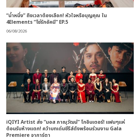
“น้ำหนึ่ง” ถึงเวลาต้องเลือก! หัวใจหรือบุญคุณ ใน
4Elements “โซ่รักอัคนี” EP.5
06/08/2026
iQIYI Artist ส่ง “มอส ภาณุวัฒน์” โกอินเตอร์! แฟนๆแห่
ต้อนรับห้างแตก! คว้าบทเด่นซีรีส์ดังพร้อมร่วมงาน Gala
Premiere จาการ์ตา