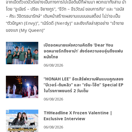
จากเปิดตัวเดบิวต์อย่างเป็นทางการไปเมื่อต้นปีที่ผ่านมา พวกเขาทั้งสาม นำ
โดย “จูเนียร์ – ปริยะ จิยางกูร”, “จีวัท – จีรวัฒน์ ชอบการกิจ” และ “เจนัส
– ศิระ วิจิตรธนารักษ์” เดินหน้าสร้างผลงานแบบนอนสต็อป ไม่ว่าจะเป็น
“ตัวปัญหา (Envy)”, “เนิร์ดดี (Nerdy)” และซิงเกิลล่าสุดอย่าง “เจ้าชาย
ของแก (My Queen)”
เปิดจดหมายแห่งความคิดถึง ‘Dear You
จดหมายรักถึงอาม่า’ ส่งต่อความอบอุ่นถึงแฟน
หนังไทย
06/08/2026
“HONAH LEE” จัดเสิร์ฟความฟินแบบคูณสอง
“บีเวอร์-ต้นหลิว” และ “เงิน-โอ๊ต” Special EP
ในโรงภาพยนตร์ 2 วันเต็ม
06/08/2026
THHeadline X Frozen Valentine |
Exclusive Interview
06/08/2026