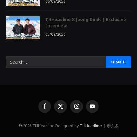
06/08/2026
THHeadline X Joong Dunk | Exclusive
Interview
05/08/2026
Facebook
X
Instagram
YouTube
(Twitter)
© 2026 THHeadline Designed by
THHeadline
中泰头条