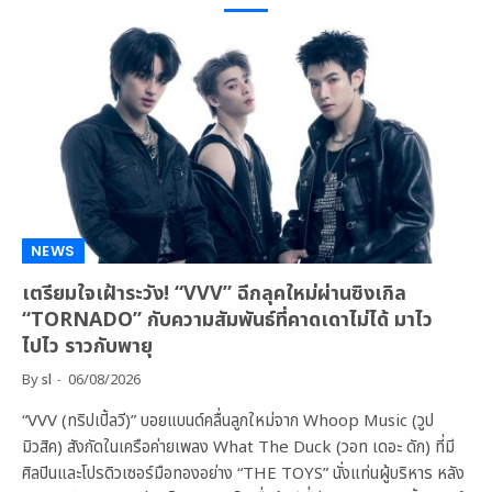
NEWS
เตรียมใจเฝ้าระวัง! “VVV” ฉีกลุคใหม่ผ่านซิงเกิล
“TORNADO” กับความสัมพันธ์ที่คาดเดาไม่ได้ มาไว
ไปไว ราวกับพายุ
By
sl
06/08/2026
“VVV (ทริปเปิ้ลวี)” บอยแบนด์คลื่นลูกใหม่จาก Whoop Music (วูป
มิวสิค) สังกัดในเครือค่ายเพลง What The Duck (วอท เดอะ ดัก) ที่มี
ศิลปินและโปรดิวเซอร์มือทองอย่าง “THE TOYS” นั่งแท่นผู้บริหาร หลัง