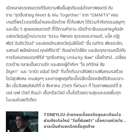
เปิดคลาสแรกคนดวงดีรับความฟินขั้นสุดกันแน่นโรงภาพยนตร์ กับ
งาน “จุดจีบสายมู Meet & Mu Together” จาก “GMMTV” คอน
เทนต์โพรไวเดอร์ชั้นนำของเมืองไทย ที่ให้แฟนๆ ได้ร่วมทำกิจกรรมสนุกๆ
และเป็น 5 สุดยอดคนดวงดี ที่ได้ถามคำถาม เปิดตำราจีบแบบสายมูกับนัก
แสดงวัยรุ่นคู่ใหม่มาแรง “ธรรม ทัพทอง สุวรรณระกานนท์, แม็ค ณัฐ
พัชร์ นิมจิรวัฒน์” และสองนักแสดงวัยรุ่นฝีมือดี “อั๋น ณภัทร พัชรชวลิต,
แสตมป์ พนัชษ์กรณ์ ฤกษ์ศิริอารี” กันอย่างใกล้ชิด และอินทุกอารมณ์ไปกับ
การรับชมตอนแรกซีรีส์ “จุดจีบสายมู Unlucky Bae” เมื่อคำสาป…เปลี่ยน
ดวงร้าย กลายเป็นความรัก และสองผู้กำกับฯ “โย อภิรักษ์ ชัย
ปัญหา” และ “อาร์ต อนันต์ รัศมี” ที่แท็กทีมมาเสิร์ฟความฟินครบรสด้วย
โชว์สุดพิเศษ เกมสนุกๆ และการพูดคุยถึงเบื้องลึกเบื้องหลังซีรีส์แบบเจาะ
ลึก เมื่อวันพฤหัสบดีที่ 6 สิงหาคม 2569 ที่ผ่านมา ที่ โรงภาพยนตร์ที่ 8
เอส เอฟ เวิลด์ ซีเนม่า เซ็นทรัลเวิลด์ เต็มไปด้วยความสุขและรอยยิ้มทุก
โมเมนต์เลยทีเดียว
TONEYLIU ถ่ายทอดเรื่องจริงสุดสะเทือนใจ
ผ่านซิงเกิลใหม่ “วันที่ฝนพรำ” เมื่อความห่วงใย…
อาจเป็นคำบอกรักครั้งสุดท้าย