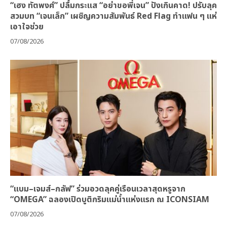
“เฮง ทัตพงศ์” ปลื้มกระแส “อย่าขอพี่เจน” ปังเกินคาด! ปรับลุค
สวมบท “เจนเล็ก” เผชิญความสัมพันธ์ Red Flag ทำแฟน ๆ แห่
เอาใจช่วย
07/08/2026
“แบม–เจมส์–กลัฟ” ร่วมอวดลุคคู่เรือนเวลาสุดหรูจาก
“OMEGA” ฉลองเปิดบูติกริมแม่น้ำแห่งแรก ณ ICONSIAM
07/08/2026