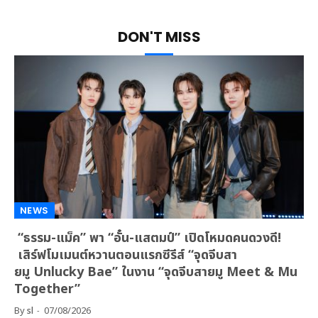
DON'T MISS
NEWS
“ธรรม-แม็ค” พา “อั๋น-แสตมป์” เปิดโหมดคนดวงดี!
เสิร์ฟโมเมนต์หวานตอนแรกซีรีส์ “จุดจีบสา
ยมู Unlucky Bae” ในงาน “จุดจีบสายมู Meet & Mu
Together”
By
sl
07/08/2026