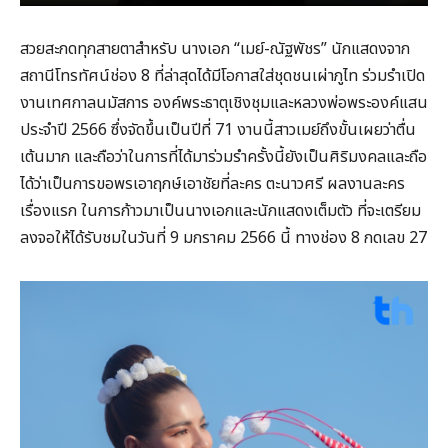
สวยสะกดทุกสายตาสำหรับ นางเอก “เมย์-ณัฐพัชร” นักแสดงจาก
สถานีโทรทัศน์ช่อง 8 ที่ล่าสุดได้มีโอกาสใส่ชุดชนเผ่าภูไท ร่วมรำเปิด
งานเทศกาลนมัสการ องค์พระธาตุเชิงชุมและหลวงพ่อพระองค์แสน
ประจำปี 2566 ซึ่งจัดขึ้นเป็นปีที่ 71 งานนี้สาวเมย์ถึงขั้นเผยว่าตื่น
เต้นมาก และถือว่าในการที่ได้มาร่วมรำครั้งนี้ยังเป็นศิริมงคลและถือ
ได้ว่าเป็นการขอพรเอาฤกษ์เอาชัยที่ละคร ตะนาวศรี ผลงานละคร
เรื่องแรก ในการก้าวมาเป็นนางเอกและนักแสดงเต็มตัว ที่จะเตรียม
ลงจอให้ได้รับชมในวันที่ 9 มกราคม 2566 นี้ ทางช่อง 8 กดเลข 27