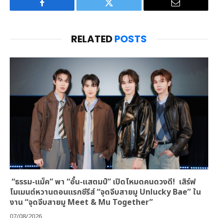
Facebook
Twitter
Email
RELATED
POSTS
“ธรรม-แม็ค” พา “อั๋น-แสตมป์” เปิดโหมดคนดวงดี! เสิร์ฟ
โมเมนต์หวานตอนแรกซีรีส์ “จุดจีบสายมู Unlucky Bae” ใน
งาน “จุดจีบสายมู Meet & Mu Together”
07/08/2026