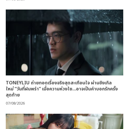
TONEYLIU ถ่ายทอดเรื่องจริงสุดสะเทือนใจ ผ่านซิงเกิล
ใหม่ “วันที่ฝนพรำ” เมื่อความห่วงใย…อาจเป็นคำบอกรักครั้ง
สุดท้าย
07/08/2026