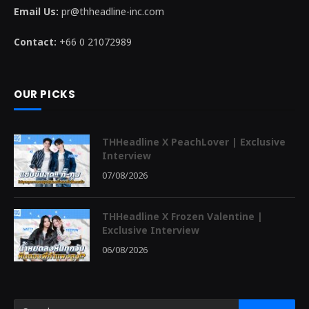
Email Us:
pr@thheadline-inc.com
Contact:
+66 0 21072989
OUR PICKS
THHeadline X PeachLover | Exclusive
Interview
07/08/2026
THHeadline X Frozen Valentine |
Exclusive Interview
06/08/2026