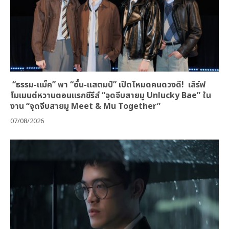
“ธรรม-แม็ค” พา “อั๋น-แสตมป์” เปิดโหมดคนดวงดี! เสิร์ฟ
โมเมนต์หวานตอนแรกซีรีส์ “จุดจีบสายมู Unlucky Bae” ใน
งาน “จุดจีบสายมู Meet & Mu Together”
07/08/2026