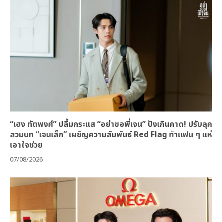
“เฮง ทัตพงศ์” ปลื้มกระแส “อย่าขอพี่เจน” ปังเกินคาด! ปรับลุค
สวมบท “เจนเล็ก” เผชิญความสัมพันธ์ Red Flag ทำแฟน ๆ แห่
เอาใจช่วย
07/08/2026