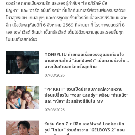
ดวงร้าย กลายเป็นความรัก และสองผู้กำกับฯ “โย อภิรักษ์ ชัย
ปัญหา” และ “อาร์ต อนันต์ รัศมี” ที่แท็กทีมมาเสิร์ฟความฟินครบรสด้วย
โชว์สุดพิเศษ เกมสนุกๆ และการพูดคุยถึงเบื้องลึกเบื้องหลังซีรีส์แบบเจาะ
ลึก เมื่อวันพฤหัสบดีที่ 6 สิงหาคม 2569 ที่ผ่านมา ที่ โรงภาพยนตร์ที่ 8
เอส เอฟ เวิลด์ ซีเนม่า เซ็นทรัลเวิลด์ เต็มไปด้วยความสุขและรอยยิ้มทุก
โมเมนต์เลยทีเดียว
TONEYLIU ถ่ายทอดเรื่องจริงสุดสะเทือนใจ
ผ่านซิงเกิลใหม่ “วันที่ฝนพรำ” เมื่อความห่วงใย…
อาจเป็นคำบอกรักครั้งสุดท้าย
07/08/2026
“PP KRIT” ชวนเปิดประสบการณ์ความหวาน
ซ่อนเปรี้ยวใน “Your Candy” พร้อม “ต้าเหนิง”
และ “ณิชา” ร่วมสร้างสีสันใน MV
07/08/2026
วัยรุ่น Gen Z + ปีลึก เซอร์ไพรส์ Looke เปิด
รูป “โทโมะ” ร่วมจักรวาล “GELBOYS 2” ตอน