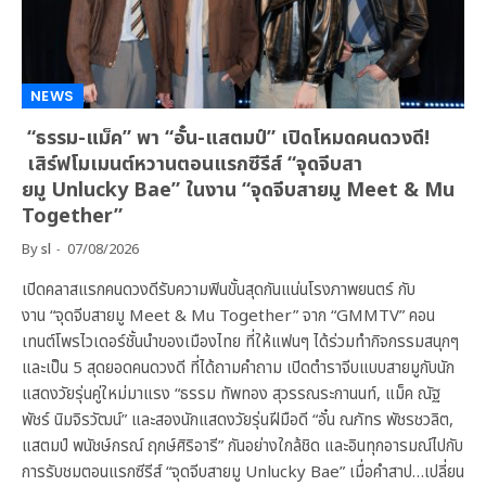
NEWS
“ธรรม-แม็ค” พา “อั๋น-แสตมป์” เปิดโหมดคนดวงดี!
เสิร์ฟโมเมนต์หวานตอนแรกซีรีส์ “จุดจีบสา
ยมู Unlucky Bae” ในงาน “จุดจีบสายมู Meet & Mu
Together”
By
sl
07/08/2026
เปิดคลาสแรกคนดวงดีรับความฟินขั้นสุดกันแน่นโรงภาพยนตร์ กับ
งาน “จุดจีบสายมู Meet & Mu Together” จาก “GMMTV” คอน
เทนต์โพรไวเดอร์ชั้นนำของเมืองไทย ที่ให้แฟนๆ ได้ร่วมทำกิจกรรมสนุกๆ
และเป็น 5 สุดยอดคนดวงดี ที่ได้ถามคำถาม เปิดตำราจีบแบบสายมูกับนัก
แสดงวัยรุ่นคู่ใหม่มาแรง “ธรรม ทัพทอง สุวรรณระกานนท์, แม็ค ณัฐ
พัชร์ นิมจิรวัฒน์” และสองนักแสดงวัยรุ่นฝีมือดี “อั๋น ณภัทร พัชรชวลิต,
แสตมป์ พนัชษ์กรณ์ ฤกษ์ศิริอารี” กันอย่างใกล้ชิด และอินทุกอารมณ์ไปกับ
การรับชมตอนแรกซีรีส์ “จุดจีบสายมู Unlucky Bae” เมื่อคำสาป…เปลี่ยน