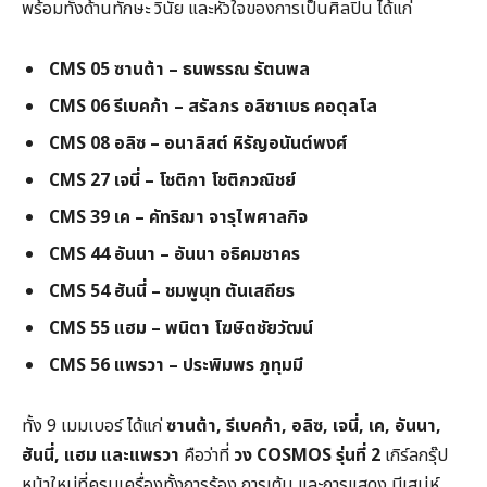
พร้อมทั้งด้านทักษะ วินัย และหัวใจของการเป็นศิลปิน ได้แก่
CMS 05
ซานต้า – ธนพรรณ รัตนพล
CMS 06
รีเบคก้า – สรัลภร อลิซาเบธ คอดุลโล
CMS 08
อลิซ – อนาลิสต์ หิรัญอนันต์พงศ์
CMS 27
เจนี่ – โชติกา โชติกวณิชย์
CMS 39
เค – คัทริฌา จารุไพศาลกิจ
CMS 44
อันนา – อันนา อธิคมชาคร
CMS 54
ฮันนี่ – ชมพูนุท ตันเสถียร
CMS 55
แฮม – พนิตา โฆษิตชัยวัฒน์
CMS 56
แพรวา – ประพิมพร ภูทุมมี
ทั้ง 9 เมมเบอร์ ได้แก่
ซานต้า
,
รีเบคก้า
,
อลิซ
,
เจนี่
,
เค
,
อันนา
,
ฮันนี่
,
แฮม และแพรวา
คือว่าที่
วง
COSMOS
รุ่นที่
2
เกิร์ลกรุ๊ป
หน้าใหม่ที่ครบเครื่องทั้งการร้อง การเต้น และการแสดง มีเสน่ห์