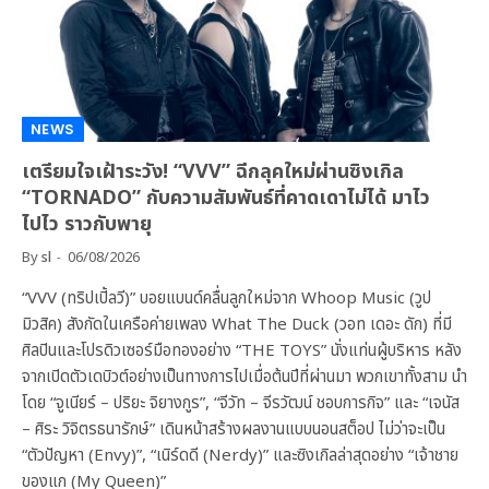
NEWS
เตรียมใจเฝ้าระวัง! “VVV” ฉีกลุคใหม่ผ่านซิงเกิล
“TORNADO” กับความสัมพันธ์ที่คาดเดาไม่ได้ มาไว
ไปไว ราวกับพายุ
By
sl
06/08/2026
“VVV (ทริปเปิ้ลวี)” บอยแบนด์คลื่นลูกใหม่จาก Whoop Music (วูป
มิวสิค) สังกัดในเครือค่ายเพลง What The Duck (วอท เดอะ ดัก) ที่มี
ศิลปินและโปรดิวเซอร์มือทองอย่าง “THE TOYS” นั่งแท่นผู้บริหาร หลัง
จากเปิดตัวเดบิวต์อย่างเป็นทางการไปเมื่อต้นปีที่ผ่านมา พวกเขาทั้งสาม นำ
โดย “จูเนียร์ – ปริยะ จิยางกูร”, “จีวัท – จีรวัฒน์ ชอบการกิจ” และ “เจนัส
– ศิระ วิจิตรธนารักษ์” เดินหน้าสร้างผลงานแบบนอนสต็อป ไม่ว่าจะเป็น
“ตัวปัญหา (Envy)”, “เนิร์ดดี (Nerdy)” และซิงเกิลล่าสุดอย่าง “เจ้าชาย
ของแก (My Queen)”