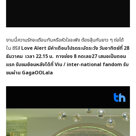
งานนี้ความรักจะเตือนทันหรือหัวใจจะพัง ต้องลุ้นกันยาว ๆ ต่อได้
ใน ซีรีส์
Love Alert
มีคำเตือนโปรดระมัดระวัง วันอาทิตย์ที่
28
ธันวาคม
เวลา
22.15
น.
ทางช่อง
8
กดเลข
27
เสนอเป็นตอน
แรก รับชมย้อนหลังได้ที่
Viu / inter-national fandom
รับ
ชมผ่าน
GagaOOLala