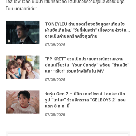
เอส เอฟ เวิลด์ ซีเนม่า เซ็นทรัลเวิลด์ เต็มไปด้วยความสุขและรอยยิ้มทุก
โมเมนต์เลยทีเดียว
TONEYLIU ถ่ายทอดเรื่องจริงสุดสะเทือนใจ
ผ่านซิงเกิลใหม่ “วันที่ฝนพรำ” เมื่อความห่วงใย…
อาจเป็นคำบอกรักครั้งสุดท้าย
07/08/2026
“PP KRIT” ชวนเปิดประสบการณ์ความหวาน
ซ่อนเปรี้ยวใน “Your Candy” พร้อม “ต้าเหนิง”
และ “ณิชา” ร่วมสร้างสีสันใน MV
07/08/2026
วัยรุ่น Gen Z + ปีลึก เซอร์ไพรส์ Looke เปิด
รูป “โทโมะ” ร่วมจักรวาล “GELBOYS 2” ตอน
แรก 8 ส.ค. นี้
07/08/2026