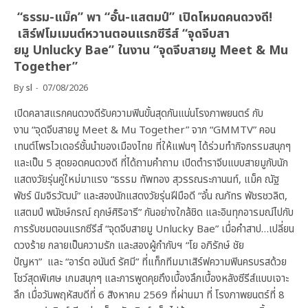
“ธรรม-แม็ค” พา “อั๋น-แสตมป์” เปิดโหมดคนดวงดี!
เสิร์ฟโมเมนต์หวานตอนแรกซีรีส์ “จุดจีบสา
ยมู Unlucky Bae” ในงาน “จุดจีบสายมู Meet & Mu
Together”
By
sl
07/08/2026
เปิดคลาสแรกคนดวงดีรับความฟินขั้นสุดกันแน่นโรงภาพยนตร์ กับ
งาน “จุดจีบสายมู Meet & Mu Together” จาก “GMMTV” คอน
เทนต์โพรไวเดอร์ชั้นนำของเมืองไทย ที่ให้แฟนๆ ได้ร่วมทำกิจกรรมสนุกๆ
และเป็น 5 สุดยอดคนดวงดี ที่ได้ถามคำถาม เปิดตำราจีบแบบสายมูกับนัก
แสดงวัยรุ่นคู่ใหม่มาแรง “ธรรม ทัพทอง สุวรรณระกานนท์, แม็ค ณัฐ
พัชร์ นิมจิรวัฒน์” และสองนักแสดงวัยรุ่นฝีมือดี “อั๋น ณภัทร พัชรชวลิต,
แสตมป์ พนัชษ์กรณ์ ฤกษ์ศิริอารี” กันอย่างใกล้ชิด และอินทุกอารมณ์ไปกับ
การรับชมตอนแรกซีรีส์ “จุดจีบสายมู Unlucky Bae” เมื่อคำสาป…เปลี่ยน
ดวงร้าย กลายเป็นความรัก และสองผู้กำกับฯ “โย อภิรักษ์ ชัย
ปัญหา” และ “อาร์ต อนันต์ รัศมี” ที่แท็กทีมมาเสิร์ฟความฟินครบรสด้วย
โชว์สุดพิเศษ เกมสนุกๆ และการพูดคุยถึงเบื้องลึกเบื้องหลังซีรีส์แบบเจาะ
ลึก เมื่อวันพฤหัสบดีที่ 6 สิงหาคม 2569 ที่ผ่านมา ที่ โรงภาพยนตร์ที่ 8