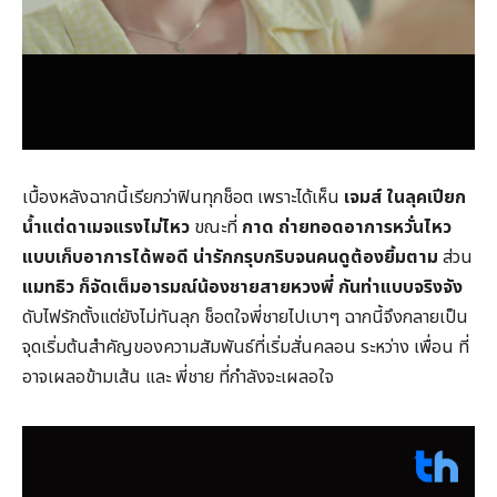
เบื้องหลังฉากนี้เรียกว่าฟินทุกช็อต เพราะได้เห็น
เจมส์
ในลุคเปียก
น้ำแต่ดาเมจแรงไม่ไหว
ขณะที่
กาด ถ่ายทอดอาการหวั่นไหว
แบบเก็บอาการได้พอดี น่ารักกรุบกริบจนคนดูต้องยิ้มตาม
ส่วน
แมทธิว ก็จัดเต็มอารมณ์น้องชายสายหวงพี่ กันท่าแบบจริงจัง
ดับไฟรักตั้งแต่ยังไม่ทันลุก ช็อตใจพี่ชายไปเบาๆ ฉากนี้จึงกลายเป็น
จุดเริ่มต้นสำคัญของความสัมพันธ์ที่เริ่มสั่นคลอน ระหว่าง เพื่อน ที่
อาจเผลอข้ามเส้น และ พี่ชาย ที่กำลังจะเผลอใจ