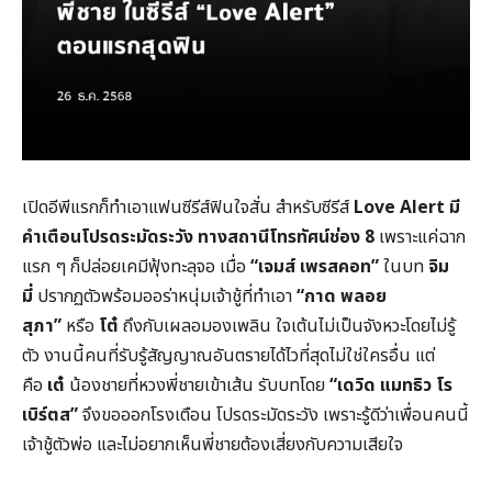
เปิดอีพีแรกก็ทำเอาแฟนซีรีส์ฟินใจสั่น สำหรับซีรีส์
Love Alert
มี
คำเตือนโปรดระมัดระวัง
ทางสถานีโทรทัศน์ช่อง
8
เพราะแค่ฉาก
แรก ๆ ก็ปล่อยเคมีฟุ้งทะลุจอ เมื่อ
“
เจมส์ เพรสคอท”
ในบท
จิม
มี่
ปรากฏตัวพร้อมออร่าหนุ่มเจ้าชู้ที่ทำเอา
“
กาด พลอย
สุภา”
หรือ
โต๋
ถึงกับเผลอมองเพลิน ใจเต้นไม่เป็นจังหวะโดยไม่รู้
ตัว งานนี้คนที่รับรู้สัญญาณอันตรายได้ไวที่สุดไม่ใช่ใครอื่น แต่
คือ
เต๋
น้องชายที่หวงพี่ชายเข้าเส้น รับบทโดย
“
เดวิด แมทธิว โร
เบิร์ตส
”
จึงขอออกโรงเตือน โปรดระมัดระวัง เพราะรู้ดีว่าเพื่อนคนนี้
เจ้าชู้ตัวพ่อ และไม่อยากเห็นพี่ชายต้องเสี่ยงกับความเสียใจ