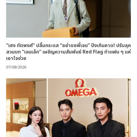
“เฮง ทัตพงศ์” ปลื้มกระแส “อย่าขอพี่เจน” ปังเกินคาด! ปรับลุค
สวมบท “เจนเล็ก” เผชิญความสัมพันธ์ Red Flag ทำแฟน ๆ แห่
เอาใจช่วย
07/08/2026