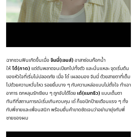
ฉากชวนฟินเกิดขึ้นเมื่อ
จิมมี่(เจมส์)
อาสาซ่อมก๊อกน้ำ
ให้
โต๋(กาด)
แต่ดันพลาดจนเปียกไปทั้งตัว และนั่นแหละ จุดเริ่มต้น
ของหัวใจที่เริ่มไม่ปลอดภัย เมื่อ โต๋ เผลอมอง จิมมี่ ด้วยสายตาที่เต็ม
ไปด้วยความหวั่นไหว รอยยิ้มบาง ๆ กับความหล่อแบบไม่ตั้งใจ ทำเอา
อาการ ตกหลุมรักเงียบ ๆ ถูกจับได้โดย
เต๋(แมทธิว)
แบบเต็มตา
ทันทีที่สถานการณ์เริ่มเกินควบคุม เต๋ ก็ขอปักป้ายเตือนแรง ๆ ทั้ง
กับพี่ชายและเพื่อนสนิท พร้อมยื่นคำขาดชัดเจนว่าอย่ามายุ่งกับพี่
ชายของผม