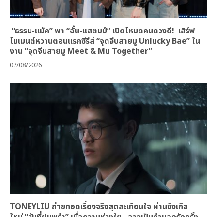
“ธรรม-แม็ค” พา “อั๋น-แสตมป์” เปิดโหมดคนดวงดี! เสิร์ฟ
โมเมนต์หวานตอนแรกซีรีส์ “จุดจีบสายมู Unlucky Bae” ใน
งาน “จุดจีบสายมู Meet & Mu Together”
07/08/2026
TONEYLIU ถ่ายทอดเรื่องจริงสุดสะเทือนใจ ผ่านซิงเกิล
ใหม่ “วันที่ฝนพรำ” เมื่อความห่วงใย…อาจเป็นคำบอกรักครั้ง