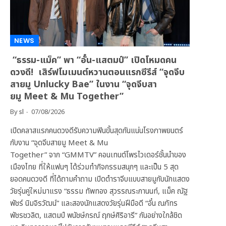
NEWS
“ธรรม-แม็ค” พา “อั๋น-แสตมป์” เปิดโหมดคน
ดวงดี! เสิร์ฟโมเมนต์หวานตอนแรกซีรีส์ “จุดจีบ
สายมู Unlucky Bae” ในงาน “จุดจีบสา
ยมู Meet & Mu Together”
By
sl
07/08/2026
เปิดคลาสแรกคนดวงดีรับความฟินขั้นสุดกันแน่นโรงภาพยนตร์
กับงาน “จุดจีบสายมู Meet & Mu
Together” จาก “GMMTV” คอนเทนต์โพรไวเดอร์ชั้นนำของ
เมืองไทย ที่ให้แฟนๆ ได้ร่วมทำกิจกรรมสนุกๆ และเป็น 5 สุด
ยอดคนดวงดี ที่ได้ถามคำถาม เปิดตำราจีบแบบสายมูกับนักแสดง
วัยรุ่นคู่ใหม่มาแรง “ธรรม ทัพทอง สุวรรณระกานนท์, แม็ค ณัฐ
พัชร์ นิมจิรวัฒน์” และสองนักแสดงวัยรุ่นฝีมือดี “อั๋น ณภัทร
พัชรชวลิต, แสตมป์ พนัชษ์กรณ์ ฤกษ์ศิริอารี” กันอย่างใกล้ชิด