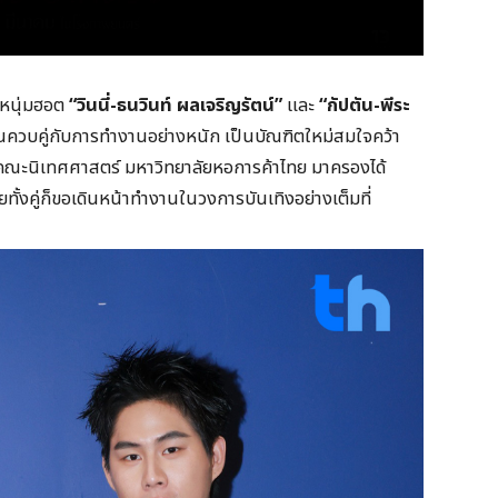
หนุ่มฮอต
“วินนี่-ธนวินท์ ผลเจริญรัตน์”
และ
“กัปตัน-พีระ
ียนควบคู่กับการทำงานอย่างหนัก เป็นบัณฑิตใหม่สมใจคว้า
 คณะนิเทศศาสตร์ มหาวิทยาลัยหอการค้าไทย มาครองได้
ยทั้งคู่ก็ขอเดินหน้าทำงานในวงการบันเทิงอย่างเต็มที่