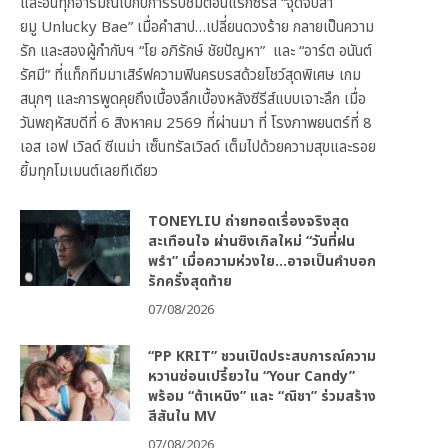
และอินทุกอารมณ์ไปกับการรับชมตอนแรกซีรีส์ “จุดจีบสา
ยมู Unlucky Bae” เมื่อคำสาป…เปลี่ยนดวงร้าย กลายเป็นความ
รัก และสองผู้กำกับฯ “โย อภิรักษ์ ชัยปัญหา” และ “อาร์ต อนันต์
รัศมี” ที่แท็กทีมมาเสิร์ฟความฟินครบรสด้วยโชว์สุดพิเศษ เกม
สนุกๆ และการพูดคุยถึงเบื้องลึกเบื้องหลังซีรีส์แบบเจาะลึก เมื่อ
วันพฤหัสบดีที่ 6 สิงหาคม 2569 ที่ผ่านมา ที่ โรงภาพยนตร์ที่ 8
เอส เอฟ เวิลด์ ซีเนม่า เซ็นทรัลเวิลด์ เต็มไปด้วยความสุขและรอย
ยิ้มทุกโมเมนต์เลยทีเดียว
TONEYLIU ถ่ายทอดเรื่องจริงสุด
สะเทือนใจ ผ่านซิงเกิลใหม่ “วันที่ฝน
พรำ” เมื่อความห่วงใย…อาจเป็นคำบอก
รักครั้งสุดท้าย
07/08/2026
“PP KRIT” ชวนเปิดประสบการณ์ความ
หวานซ่อนเปรี้ยวใน “Your Candy”
พร้อม “ต้าเหนิง” และ “ณิชา” ร่วมสร้าง
สีสันใน MV
07/08/2026