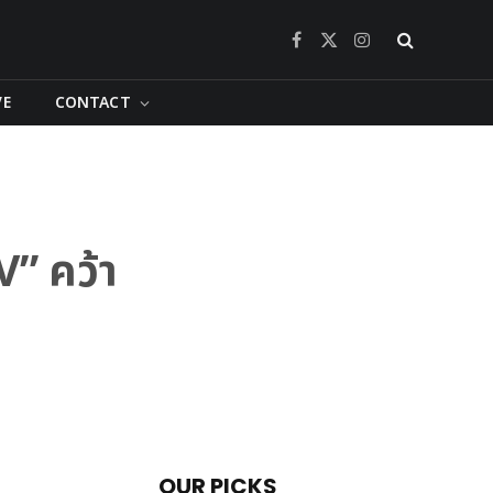
Facebook
X
Instagram
(Twitter)
VE
CONTACT
V” คว้า
OUR PICKS