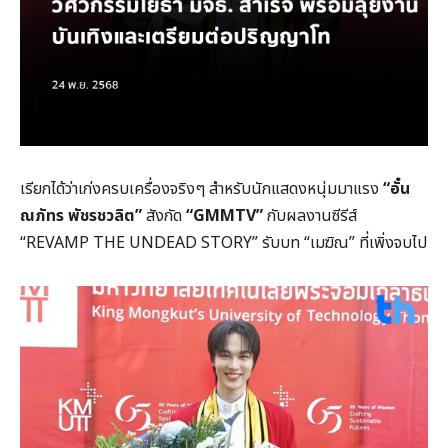
เรียกได้ว่าเก่งครบเครื่องจริงๆ สำหรับนักแสดงหนุ่มมาแรง
“
อั๋น
ณภัทร พัชรชวลิต”
สังกัด
“GMMTV”
กับผลงานซีรีส์
“REVAMP THE UNDEAD STORY” รับบท “เมฆิณ” ที่เพิ่งจบไป