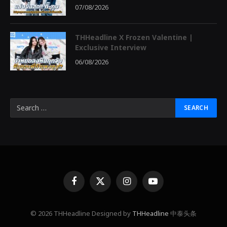
07/08/2026
THHeadline X Frozen Valentine |
Exclusive Interview
06/08/2026
Facebook
X
Instagram
YouTube
(Twitter)
© 2026 THHeadline Designed by
THHeadline
中泰头条