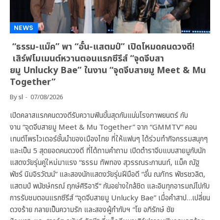
NEWS
“ธรรม-แม็ค” พา “อั๋น-แสตมป์” เปิดโหมดคนดวงดี!
เสิร์ฟโมเมนต์หวานตอนแรกซีรีส์ “จุดจีบสา
ยมู Unlucky Bae” ในงาน “จุดจีบสายมู Meet & Mu
Together”
By
sl
07/08/2026
เปิดคลาสแรกคนดวงดีรับความฟินขั้นสุดกันแน่นโรงภาพยนตร์ กับ
งาน “จุดจีบสายมู Meet & Mu Together” จาก “GMMTV” คอน
เทนต์โพรไวเดอร์ชั้นนำของเมืองไทย ที่ให้แฟนๆ ได้ร่วมทำกิจกรรมสนุกๆ
และเป็น 5 สุดยอดคนดวงดี ที่ได้ถามคำถาม เปิดตำราจีบแบบสายมูกับนัก
แสดงวัยรุ่นคู่ใหม่มาแรง “ธรรม ทัพทอง สุวรรณระกานนท์, แม็ค ณัฐ
พัชร์ นิมจิรวัฒน์” และสองนักแสดงวัยรุ่นฝีมือดี “อั๋น ณภัทร พัชรชวลิต,
แสตมป์ พนัชษ์กรณ์ ฤกษ์ศิริอารี” กันอย่างใกล้ชิด และอินทุกอารมณ์ไปกับ
การรับชมตอนแรกซีรีส์ “จุดจีบสายมู Unlucky Bae” เมื่อคำสาป…เปลี่ยน
ดวงร้าย กลายเป็นความรัก และสองผู้กำกับฯ “โย อภิรักษ์ ชัย