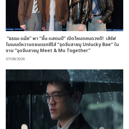
“ธรรม-แม็ค” พา “อั๋น-แสตมป์” เปิดโหมดคนดวงดี! เสิร์ฟ
โมเมนต์หวานตอนแรกซีรีส์ “จุดจีบสายมู Unlucky Bae” ใน
งาน “จุดจีบสายมู Meet & Mu Together”
07/08/2026