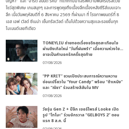
ปัญหา” และ “อาร์ต อนันต์ รัศมี” ที่แท็กทีมมาเสิร์ฟความฟินครบรสด้วย
โชว์สุดพิเศษ เกมสนุกๆ และการพูดคุยถึงเบื้องลึกเบื้องหลังซีรีส์แบบเจาะ
ลึก เมื่อวันพฤหัสบดีที่ 6 สิงหาคม 2569 ที่ผ่านมา ที่ โรงภาพยนตร์ที่ 8
เอส เอฟ เวิลด์ ซีเนม่า เซ็นทรัลเวิลด์ เต็มไปด้วยความสุขและรอยยิ้มทุก
โมเมนต์เลยทีเดียว
TONEYLIU ถ่ายทอดเรื่องจริงสุดสะเทือนใจ
ผ่านซิงเกิลใหม่ “วันที่ฝนพรำ” เมื่อความห่วงใย…
อาจเป็นคำบอกรักครั้งสุดท้าย
07/08/2026
“PP KRIT” ชวนเปิดประสบการณ์ความหวาน
ซ่อนเปรี้ยวใน “Your Candy” พร้อม “ต้าเหนิง”
และ “ณิชา” ร่วมสร้างสีสันใน MV
07/08/2026
วัยรุ่น Gen Z + ปีลึก เซอร์ไพรส์ Looke เปิด
รูป “โทโมะ” ร่วมจักรวาล “GELBOYS 2” ตอน
แรก 8 ส.ค. นี้