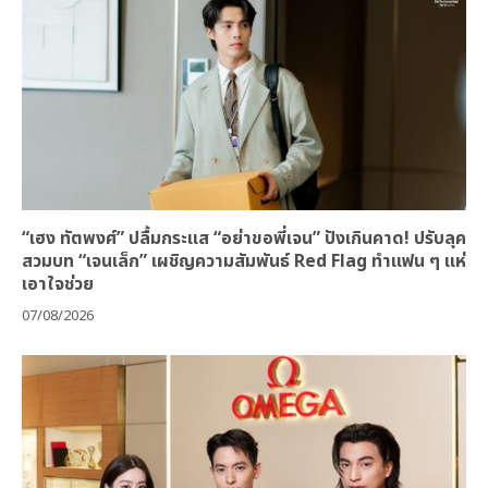
“เฮง ทัตพงศ์” ปลื้มกระแส “อย่าขอพี่เจน” ปังเกินคาด! ปรับลุค
สวมบท “เจนเล็ก” เผชิญความสัมพันธ์ Red Flag ทำแฟน ๆ แห่
เอาใจช่วย
07/08/2026