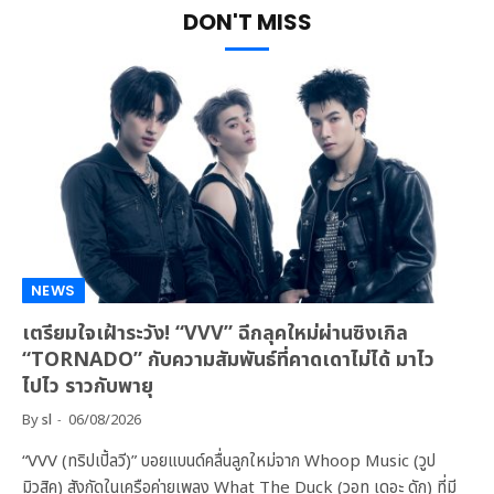
DON'T MISS
NEWS
เตรียมใจเฝ้าระวัง! “VVV” ฉีกลุคใหม่ผ่านซิงเกิล
“TORNADO” กับความสัมพันธ์ที่คาดเดาไม่ได้ มาไว
ไปไว ราวกับพายุ
By
sl
06/08/2026
“VVV (ทริปเปิ้ลวี)” บอยแบนด์คลื่นลูกใหม่จาก Whoop Music (วูป
มิวสิค) สังกัดในเครือค่ายเพลง What The Duck (วอท เดอะ ดัก) ที่มี