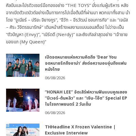
ศิลปินและโปรดิวเซอร์มือทองอย่าง “THE TOYS” นั่งแท่นผู้บริหาร หลัง
จากเปิดตัวเดบิวต์อย่างเป็นทางการไปเมื่อต้นปีที่ผ่านมา พวกเขาทั้งสาม นำ
โดย “จูเนียร์ – ปริยะ จิยางกูร”, “จีวัท – จีรวัฒน์ ชอบการกิจ” และ “เจนัส
– ศิระ วิจิตรธนารักษ์” เดินหน้าสร้างผลงานแบบนอนสต็อป ไม่ว่าจะเป็น
“ตัวปัญหา (Envy)”, “เนิร์ดดี (Nerdy)” และซิงเกิลล่าสุดอย่าง “เจ้าชาย
ของแก (My Queen)”
เปิดจดหมายแห่งความคิดถึง ‘Dear You
จดหมายรักถึงอาม่า’ ส่งต่อความอบอุ่นถึงแฟน
หนังไทย
06/08/2026
“HONAH LEE” จัดเสิร์ฟความฟินแบบคูณสอง
“บีเวอร์-ต้นหลิว” และ “เงิน-โอ๊ต” Special EP
ในโรงภาพยนตร์ 2 วันเต็ม
06/08/2026
THHeadline X Frozen Valentine |
Exclusive Interview