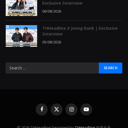
Exclusive Interview
06/08/2026
THHeadline X Joong Dunk | Exclusive
Interview
05/08/2026
Facebook
X
Instagram
YouTube
(Twitter)
© 2026 THHeadline Designed by
THHeadline
中泰头条