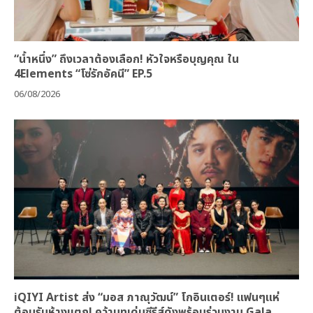
“น้ำหนึ่ง” ถึงเวลาต้องเลือก! หัวใจหรือบุญคุณ ใน
4Elements “โซ่รักอัคนี” EP.5
06/08/2026
iQIYI Artist ส่ง “มอส ภาณุวัฒน์” โกอินเตอร์! แฟนๆแห่
ต้อนรับห้างแตก! คว้าบทเด่นซีรีส์ดังพร้อมร่วมงาน Gala