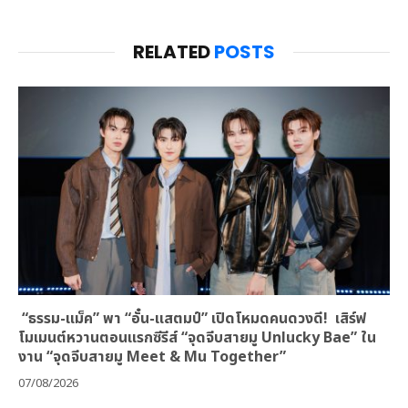
RELATED
POSTS
“ธรรม-แม็ค” พา “อั๋น-แสตมป์” เปิดโหมดคนดวงดี! เสิร์ฟ
โมเมนต์หวานตอนแรกซีรีส์ “จุดจีบสายมู Unlucky Bae” ใน
งาน “จุดจีบสายมู Meet & Mu Together”
07/08/2026