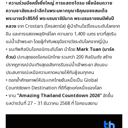
•
ความร่วมมือครั้งยิ่งใหญ่ การแสดงโดรน เพื่อน้อมถวาย
ความอาลัยและรำลึกในพระมหากรุณาธิคุณของสมเด็จ
พระนางเจ้าสิริกิติ์ พระบรมราชินีนาถ พระบรมราชชนนีพันปี
หลวง
จาก Crostars (โครสตาร์ส) ผู้นำด้านโชว์โดรนระดับโลกจาก
จีน และการแสดงพลุรักษ์โลก ความยาว 1,400 เมตร ยาวที่สุดริม
แม่น้ำเจ้าพระยา โดยผู้กำกับพลุมือรางวัลระดับโลกจากญี่ปุ่น
• ขนทัพศิลปินไอคอนิกระดับโลก นำโดย
Mark Tuan (มาร์ค
ต้วน)
ปะทะสุดยอดไอคอนิกไทย รวมกว่า 200 ศิลปินดัง สร้าง
ปรากฏการณ์บันเทิงสุดอลังการริมแม่น้ำเจ้าพระยา ส่งมอบ
ประสบการณ์เหนือความคาดหมายให้กับผู้ชมทุกคน
• ตอกย้ำศักยภาพให้ประเทศไทยยืนหนึ่งเป็น Global
Countdown Destination ที่ดีที่สุดแห่งหนึ่งของโลก
• งาน
“Amazing Thailand Countdown 2026”
จัดขึ้น
ระหว่างวันที่ 27 – 31 ธันวาคม 2568 ที่ ไอคอนสยาม