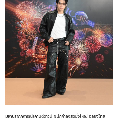
มหาปรากฏการณ์เคานต์ดาวน์ ผนึกกำลังสุดยิ่งใหญ่ ฉลองไทย