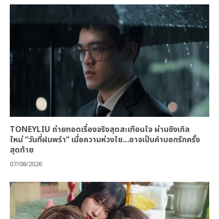
TONEYLIU ถ่ายทอดเรื่องจริงสุดสะเทือนใจ ผ่านซิงเกิล
ใหม่ “วันที่ฝนพรำ” เมื่อความห่วงใย…อาจเป็นคำบอกรักครั้ง
สุดท้าย
07/08/2026