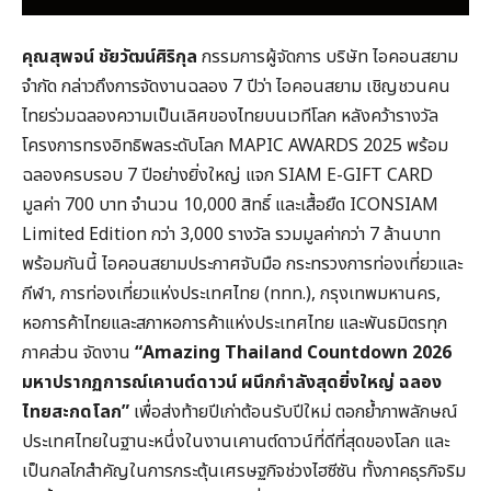
คุณสุพจน์ ชัยวัฒน์ศิริกุล
กรรมการผู้จัดการ บริษัท ไอคอนสยาม
จำกัด กล่าวถึงการจัดงานฉลอง 7 ปีว่า ไอคอนสยาม เชิญชวนคน
ไทยร่วมฉลองความเป็นเลิศของไทยบนเวทีโลก หลังคว้ารางวัล
โครงการทรงอิทธิพลระดับโลก MAPIC AWARDS 2025 พร้อม
ฉลองครบรอบ 7 ปีอย่างยิ่งใหญ่ แจก SIAM E-GIFT CARD
มูลค่า 700 บาท จำนวน 10,000 สิทธิ์ และเสื้อยืด ICONSIAM
Limited Edition กว่า 3,000 รางวัล รวมมูลค่ากว่า 7 ล้านบาท
พร้อมกันนี้ ไอคอนสยามประกาศจับมือ กระทรวงการท่องเที่ยวและ
กีฬา, การท่องเที่ยวแห่งประเทศไทย (ททท.), กรุงเทพมหานคร,
หอการค้าไทยและสภาหอการค้าแห่งประเทศไทย และพันธมิตรทุก
ภาคส่วน จัดงาน
“Amazing Thailand Countdown 2026
มหาปรากฏการณ์เคานต์ดาวน์ ผนึกกำลังสุดยิ่งใหญ่ ฉลอง
ไทยสะกดโลก”
เพื่อส่งท้ายปีเก่าต้อนรับปีใหม่ ตอกย้ำภาพลักษณ์
ประเทศไทยในฐานะหนึ่งในงานเคานต์ดาวน์ที่ดีที่สุดของโลก และ
เป็นกลไกสำคัญในการกระตุ้นเศรษฐกิจช่วงไฮซีซัน ทั้งภาคธุรกิจริม