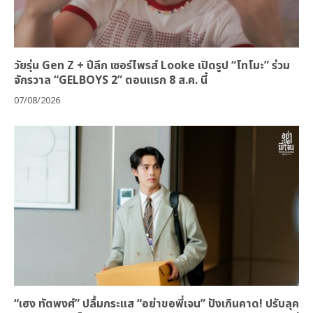
วัยรุ่น Gen Z + ปีลึก เซอร์ไพรส์ Looke เปิดรูป “โทโมะ” ร่วม
จักรวาล “GELBOYS 2” ตอนแรก 8 ส.ค. นี้
07/08/2026
“เฮง ทัตพงศ์” ปลื้มกระแส “อย่าขอพี่เจน” ปังเกินคาด! ปรับลุค