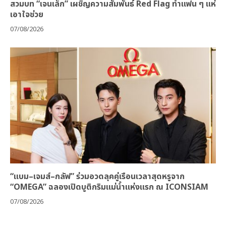
สวมบท “เจนเล็ก” เผชิญความสัมพันธ์ Red Flag ทำแฟน ๆ แห่
เอาใจช่วย
07/08/2026
“แบม–เจมส์–กลัฟ” ร่วมอวดลุคคู่เรือนเวลาสุดหรูจาก
“OMEGA” ฉลองเปิดบูติกริมแม่น้ำแห่งแรก ณ ICONSIAM
07/08/2026