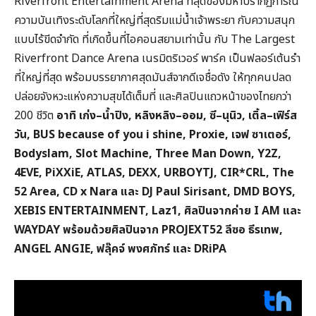
Riverfront Entertainment Arena ที่สุดของมหาปรากฏการณ์
ความบันเทิงระดับโลกที่ใหญ่ที่สุดริมแม่น้ำเจ้าพระยา กับความสนุก
แบบไร้ขีดจำกัด ที่เกิดขึ้นที่ไอคอนสยามเท่านั้น กับ The Largest
Riverfront Dance Arena เนรมิตริเวอร์ พาร์ค เป็นฟลอร์เต้นรำ
ที่ใหญ่ที่สุด พร้อมบรรยากาศสุดมันส์จากดีเจชื่อดัง ให้ทุกคนปลด
ปล่อยจังหวะแห่งความสุขได้เต็มที่ และศิลปินแถวหน้าของไทยกว่า
200 ชีวิต
อาทิ เก่ง–น้ำปิง, หลิงหลิง–ออม, ซี–นุนิว, เติ้ล–เฟิร์ส
วัน, BUS because of you i shine, Proxie, เจฟ ซาเตอร์,
Bodyslam, Slot Machine, Three Man Down, Y2Z,
4EVE, PiXXiE, ATLAS, DEXX, URBOYTJ, CIR*CRL, The
52 Area, CD x Nara และ DJ Paul Sirisant, DMD BOYS,
XEBIS ENTERTAINMENT, Laz1, ศิลปินจากค่าย I AM และ
WAYDAY พร้อมด้วยศิลปินจาก PROJEXT52 ลีซอ ธีรเทพ,
ANGEL ANGIE, ฟลุ๊คจ์ พงศภัทร์ และ DRiPA