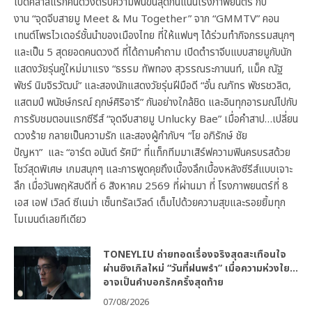
เปิดคลาสแรกคนดวงดีรับความฟินขั้นสุดกันแน่นโรงภาพยนตร์ กับ
งาน “จุดจีบสายมู Meet & Mu Together” จาก “GMMTV” คอน
เทนต์โพรไวเดอร์ชั้นนำของเมืองไทย ที่ให้แฟนๆ ได้ร่วมทำกิจกรรมสนุกๆ
และเป็น 5 สุดยอดคนดวงดี ที่ได้ถามคำถาม เปิดตำราจีบแบบสายมูกับนัก
แสดงวัยรุ่นคู่ใหม่มาแรง “ธรรม ทัพทอง สุวรรณระกานนท์, แม็ค ณัฐ
พัชร์ นิมจิรวัฒน์” และสองนักแสดงวัยรุ่นฝีมือดี “อั๋น ณภัทร พัชรชวลิต,
แสตมป์ พนัชษ์กรณ์ ฤกษ์ศิริอารี” กันอย่างใกล้ชิด และอินทุกอารมณ์ไปกับ
การรับชมตอนแรกซีรีส์ “จุดจีบสายมู Unlucky Bae” เมื่อคำสาป…เปลี่ยน
ดวงร้าย กลายเป็นความรัก และสองผู้กำกับฯ “โย อภิรักษ์ ชัย
ปัญหา” และ “อาร์ต อนันต์ รัศมี” ที่แท็กทีมมาเสิร์ฟความฟินครบรสด้วย
โชว์สุดพิเศษ เกมสนุกๆ และการพูดคุยถึงเบื้องลึกเบื้องหลังซีรีส์แบบเจาะ
ลึก เมื่อวันพฤหัสบดีที่ 6 สิงหาคม 2569 ที่ผ่านมา ที่ โรงภาพยนตร์ที่ 8
เอส เอฟ เวิลด์ ซีเนม่า เซ็นทรัลเวิลด์ เต็มไปด้วยความสุขและรอยยิ้มทุก
โมเมนต์เลยทีเดียว
TONEYLIU ถ่ายทอดเรื่องจริงสุดสะเทือนใจ
ผ่านซิงเกิลใหม่ “วันที่ฝนพรำ” เมื่อความห่วงใย…
อาจเป็นคำบอกรักครั้งสุดท้าย
07/08/2026