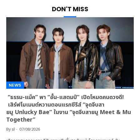
DON'T MISS
NEWS
“ธรรม-แม็ค” พา “อั๋น-แสตมป์” เปิดโหมดคนดวงดี!
เสิร์ฟโมเมนต์หวานตอนแรกซีรีส์ “จุดจีบสา
ยมู Unlucky Bae” ในงาน “จุดจีบสายมู Meet & Mu
Together”
By
sl
07/08/2026