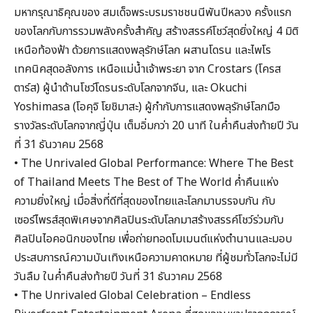
มหากรุณาธิคุณของ สมเด็จพระบรมราชชนนีพันปีหลวง ครั้งแรก
ของโลกกับการรวมพลังครั้งสำคัญ สร้างสรรค์โชว์สุดยิ่งใหญ่ 4 มิติ
เหนือท้องฟ้า ด้วยการแสดงพลุรักษ์โลก ผสานโดรน และไพโร
เทคนิคสุดอลังการ เหนือแม่น้ำเจ้าพระยา จาก Crostars (โครส
ตาร์ส) ผู้นำด้านโชว์โดรนระดับโลกจากจีน, และ Okuchi
Yoshimasa (โอคุจิ โยชิมาสะ) ผู้กำกับการแสดงพลุรักษ์โลกมือ
รางวัลระดับโลกจากญี่ปุ่น เต็มอิ่มกว่า 20 นาที ในค่ำคืนส่งท้ายปี วัน
ที่ 31 ธันวาคม 2568
• The Unrivaled Global Performance: Where The Best
of Thailand Meets The Best of The World ค่ำคืนแห่ง
ความยิ่งใหญ่ เมื่อสิ่งที่ดีที่สุดของไทยและโลกมาบรรจบกัน กับ
เซอร์ไพรส์สุดพิเศษจากศิลปินระดับโลกมาสร้างสรรค์โชว์ร่วมกับ
ศิลปินไอคอนิกของไทย เพื่อถ่ายทอดโมเมนต์แห่งตำนานและมอบ
ประสบการณ์ความบันเทิงเหนือความคาดหมาย ที่ผู้ชมทั่วโลกจะไม่มี
วันลืม ในค่ำคืนส่งท้ายปี วันที่ 31 ธันวาคม 2568
• The Unrivaled Global Celebration – Endless