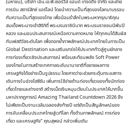
(มหาชน), บริษัท เอ็น.เอ.พี.เซอร์วิส แอนด์ เทรดดิ้ง จำกัด และสาย
การบิน สตาร์ลักซ์ แอร์ไลน์ โดยนำความเป็นที่สุดของโลกมาบรรจบ
กับความเป็นที่สุดของไทย เพื่อน้อมรำลึกในพระมหากรุณาธิคุณ
สมเด็จพระนางเจ้าสิริกิติ์ พระบรมราชินีนาถ พระบรมราชชนนีพันปี
หลวง และมอบประสบการณ์เหนือความคาดหมาย ให้ทุกคนได้สัมผัส
กับเฟสติวัลระดับโลก เพื่อตอกย้ำภาพลักษณ์ประเทศไทยในการเป็น
Global Destination และเสริมแกร่งให้ประเทศก้าวสู่ศูนย์กลาง
การท่องเที่ยวเชิงประสบการณ์ พร้อมสะท้อนพลัง Soft Power
ของไทยในการสร้างเทศกาลระดับนานาชาติที่ขยายผลทาง
เศรษฐกิจได้อย่างเป็นรูปธรรม โดยคาดว่าจะช่วยกระตุ้นกระแสการ
เดินทางในช่วงไฮซีซัน เพิ่มการใช้จ่ายด้านท่องเที่ยวของทั้งนักท่อง
เที่ยวไทยและต่างชาติ สร้างเม็ดเงินหมุนเวียนในประเทศให้มากขึ้น
มหาปรากฏการณ์ Amazing Thailand Countdown 2026 จึง
ไม่เพียงเป็นงานเฉลิมฉลองส่งท้ายปี แต่ยังเป็นสัญลักษณ์ของ
การขับเคลื่อนประเทศไทยสู่เวทีโลก ทั้งด้านภาพลักษณ์ การท่อง
เที่ยว และเศรษฐกิจ” คุณสุพจน์ กล่าวเพิ่มเติม