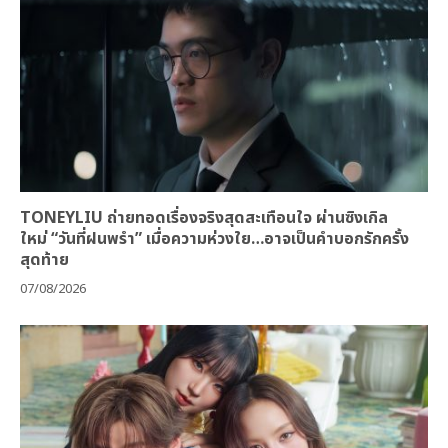
TONEYLIU ถ่ายทอดเรื่องจริงสุดสะเทือนใจ ผ่านซิงเกิล
ใหม่ “วันที่ฝนพรำ” เมื่อความห่วงใย…อาจเป็นคำบอกรักครั้ง
สุดท้าย
07/08/2026