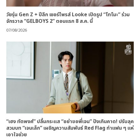
วัยรุ่น Gen Z + ปีลึก เซอร์ไพรส์ Looke เปิดรูป “โทโมะ” ร่วม
จักรวาล “GELBOYS 2” ตอนแรก 8 ส.ค. นี้
07/08/2026
“เฮง ทัตพงศ์” ปลื้มกระแส “อย่าขอพี่เจน” ปังเกินคาด! ปรับลุค
สวมบท “เจนเล็ก” เผชิญความสัมพันธ์ Red Flag ทำแฟน ๆ แห่
เอาใจช่วย