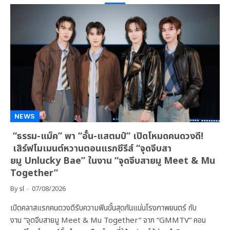
NEWS
“ธรรม-แม็ค” พา “อั๋น-แสตมป์” เปิดโหมดคนดวงดี!
เสิร์ฟโมเมนต์หวานตอนแรกซีรีส์ “จุดจีบสา
ยมู Unlucky Bae” ในงาน “จุดจีบสายมู Meet & Mu
Together”
By
sl
07/08/2026
เปิดคลาสแรกคนดวงดีรับความฟินขั้นสุดกันแน่นโรงภาพยนตร์ กับ
งาน “จุดจีบสายมู Meet & Mu Together” จาก “GMMTV” คอน