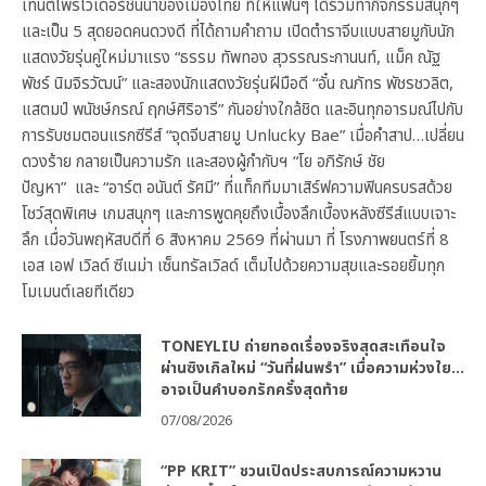
เทนต์โพรไวเดอร์ชั้นนำของเมืองไทย ที่ให้แฟนๆ ได้ร่วมทำกิจกรรมสนุกๆ
และเป็น 5 สุดยอดคนดวงดี ที่ได้ถามคำถาม เปิดตำราจีบแบบสายมูกับนัก
แสดงวัยรุ่นคู่ใหม่มาแรง “ธรรม ทัพทอง สุวรรณระกานนท์, แม็ค ณัฐ
พัชร์ นิมจิรวัฒน์” และสองนักแสดงวัยรุ่นฝีมือดี “อั๋น ณภัทร พัชรชวลิต,
แสตมป์ พนัชษ์กรณ์ ฤกษ์ศิริอารี” กันอย่างใกล้ชิด และอินทุกอารมณ์ไปกับ
การรับชมตอนแรกซีรีส์ “จุดจีบสายมู Unlucky Bae” เมื่อคำสาป…เปลี่ยน
ดวงร้าย กลายเป็นความรัก และสองผู้กำกับฯ “โย อภิรักษ์ ชัย
ปัญหา” และ “อาร์ต อนันต์ รัศมี” ที่แท็กทีมมาเสิร์ฟความฟินครบรสด้วย
โชว์สุดพิเศษ เกมสนุกๆ และการพูดคุยถึงเบื้องลึกเบื้องหลังซีรีส์แบบเจาะ
ลึก เมื่อวันพฤหัสบดีที่ 6 สิงหาคม 2569 ที่ผ่านมา ที่ โรงภาพยนตร์ที่ 8
เอส เอฟ เวิลด์ ซีเนม่า เซ็นทรัลเวิลด์ เต็มไปด้วยความสุขและรอยยิ้มทุก
โมเมนต์เลยทีเดียว
TONEYLIU ถ่ายทอดเรื่องจริงสุดสะเทือนใจ
ผ่านซิงเกิลใหม่ “วันที่ฝนพรำ” เมื่อความห่วงใย…
อาจเป็นคำบอกรักครั้งสุดท้าย
07/08/2026
“PP KRIT” ชวนเปิดประสบการณ์ความหวาน