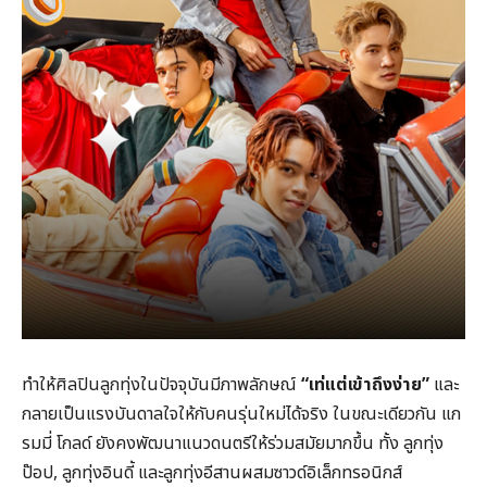
ทำให้ศิลปินลูกทุ่งในปัจจุบันมีภาพลักษณ์
“เท่แต่เข้าถึงง่าย”
และ
กลายเป็นแรงบันดาลใจให้กับคนรุ่นใหม่ได้จริง ในขณะเดียวกัน แก
รมมี่ โกลด์ ยังคงพัฒนาแนวดนตรีให้ร่วมสมัยมากขึ้น ทั้ง ลูกทุ่ง
ป๊อป, ลูกทุ่งอินดี้ และลูกทุ่งอีสานผสมซาวด์อิเล็กทรอนิกส์