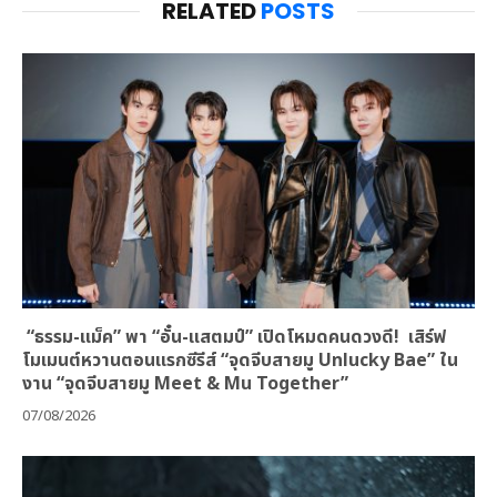
RELATED
POSTS
“ธรรม-แม็ค” พา “อั๋น-แสตมป์” เปิดโหมดคนดวงดี! เสิร์ฟ
โมเมนต์หวานตอนแรกซีรีส์ “จุดจีบสายมู Unlucky Bae” ใน
งาน “จุดจีบสายมู Meet & Mu Together”
07/08/2026