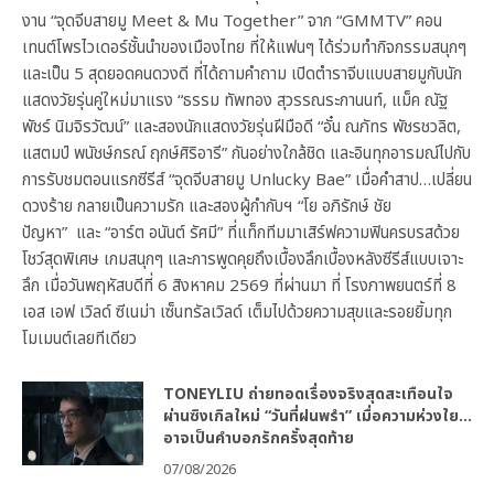
งาน “จุดจีบสายมู Meet & Mu Together” จาก “GMMTV” คอน
เทนต์โพรไวเดอร์ชั้นนำของเมืองไทย ที่ให้แฟนๆ ได้ร่วมทำกิจกรรมสนุกๆ
และเป็น 5 สุดยอดคนดวงดี ที่ได้ถามคำถาม เปิดตำราจีบแบบสายมูกับนัก
แสดงวัยรุ่นคู่ใหม่มาแรง “ธรรม ทัพทอง สุวรรณระกานนท์, แม็ค ณัฐ
พัชร์ นิมจิรวัฒน์” และสองนักแสดงวัยรุ่นฝีมือดี “อั๋น ณภัทร พัชรชวลิต,
แสตมป์ พนัชษ์กรณ์ ฤกษ์ศิริอารี” กันอย่างใกล้ชิด และอินทุกอารมณ์ไปกับ
การรับชมตอนแรกซีรีส์ “จุดจีบสายมู Unlucky Bae” เมื่อคำสาป…เปลี่ยน
ดวงร้าย กลายเป็นความรัก และสองผู้กำกับฯ “โย อภิรักษ์ ชัย
ปัญหา” และ “อาร์ต อนันต์ รัศมี” ที่แท็กทีมมาเสิร์ฟความฟินครบรสด้วย
โชว์สุดพิเศษ เกมสนุกๆ และการพูดคุยถึงเบื้องลึกเบื้องหลังซีรีส์แบบเจาะ
ลึก เมื่อวันพฤหัสบดีที่ 6 สิงหาคม 2569 ที่ผ่านมา ที่ โรงภาพยนตร์ที่ 8
เอส เอฟ เวิลด์ ซีเนม่า เซ็นทรัลเวิลด์ เต็มไปด้วยความสุขและรอยยิ้มทุก
โมเมนต์เลยทีเดียว
TONEYLIU ถ่ายทอดเรื่องจริงสุดสะเทือนใจ
ผ่านซิงเกิลใหม่ “วันที่ฝนพรำ” เมื่อความห่วงใย…
อาจเป็นคำบอกรักครั้งสุดท้าย
07/08/2026