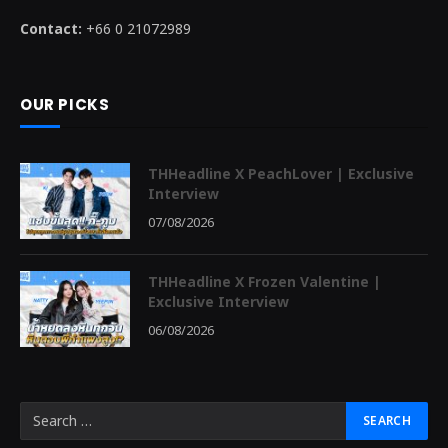
Contact:
+66 0 21072989
OUR PICKS
THHeadline X PeachLover | Exclusive
Interview
07/08/2026
THHeadline X Frozen Valentine |
Exclusive Interview
06/08/2026