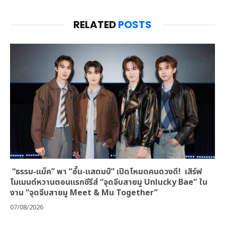
RELATED
POSTS
“ธรรม-แม็ค” พา “อั๋น-แสตมป์” เปิดโหมดคนดวงดี! เสิร์ฟ
โมเมนต์หวานตอนแรกซีรีส์ “จุดจีบสายมู Unlucky Bae” ใน
งาน “จุดจีบสายมู Meet & Mu Together”
07/08/2026