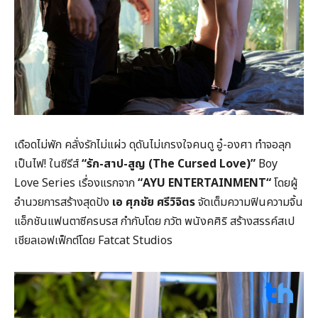
เดือดไม่พัก คลั่งรักไม่แผ่ว ดุดันไม่เกรงใจคนดู อู๋-องศา ทำจอลุก
เป็นไฟ! ในซีรีส์
“รัก-สาป-สูญ (The Cursed Love)”
Boy
Love Series เรื่องแรกจาก
“AYU ENTERTAINMENT“
โดยผู้
อำนวยการสร้างสุดปัง
เอ ศุภชัย ศรีวิจิตร
จัดเต็มความฟินความจิ้น
แอ็กชันแฟนตาซีครบรส กำกับโดย ภวัต พนังคศิริ สร้างสรรค์สเป
เชียลเอฟเฟ็กต์โดย Fatcat Studios