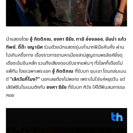
นำแสดงโดย
อู๋ กิตติภณ
,
องศา ธีธัช
,
ทาฆิ อ่องลออ
,
มินน่า แก้ว
ทิพย์
,
ติ๊ต๊ะ ชญานิศ
ร่วมด้วยนักแสดงรุ่นเก๋ามากฝีมือคับคั่ง ผ่าน
ไปเกินครึ่งทาง เรื่องราวการตามหาเมืองสาปสูญตามพรลิงค์ยิ่งดุ
เดือดเข้มข้นคลั่ก รวมถึงเสียงตอบรับจากแฟนๆ ทั่วโลกก็เดือดไม่
แพ้กัน โดยเฉพาะพระเอก
อู๋ กิตติภณ
ที่รับบท ขุนเขา โดนถล่มเมน
ต์
“เลิกวีนกี่โมง?”
บอกเลยต้องไม่พลาด เพราะไม่ใช่แค่หยุดวีน แต่
เสิร์ฟซีนโรแมนติกกับ
องศา ธีธัช
ที่รับบท ศิวัช ให้ได้ฟินสมการรอ
คอย