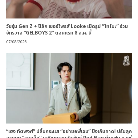
วัยรุ่น Gen Z + ปีลึก เซอร์ไพรส์ Looke เปิดรูป “โทโมะ” ร่วม
จักรวาล “GELBOYS 2” ตอนแรก 8 ส.ค. นี้
07/08/2026
“เฮง ทัตพงศ์” ปลื้มกระแส “อย่าขอพี่เจน” ปังเกินคาด! ปรับลุค