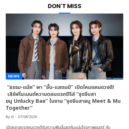
DON'T MISS
NEWS
“ธรรม-แม็ค” พา “อั๋น-แสตมป์” เปิดโหมดคนดวงดี!
เสิร์ฟโมเมนต์หวานตอนแรกซีรีส์ “จุดจีบสา
ยมู Unlucky Bae” ในงาน “จุดจีบสายมู Meet & Mu
Together”
By
sl
07/08/2026
เปิดคลาสแรกคนดวงดีรับความฟินขั้นสุดกันแน่นโรงภาพยนตร์ กับ