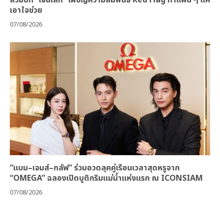
สวมบท “เจนเล็ก” เผชิญความสัมพันธ์ Red Flag ทำแฟน ๆ แห่
เอาใจช่วย
07/08/2026
“แบม–เจมส์–กลัฟ” ร่วมอวดลุคคู่เรือนเวลาสุดหรูจาก
“OMEGA” ฉลองเปิดบูติกริมแม่น้ำแห่งแรก ณ ICONSIAM
07/08/2026