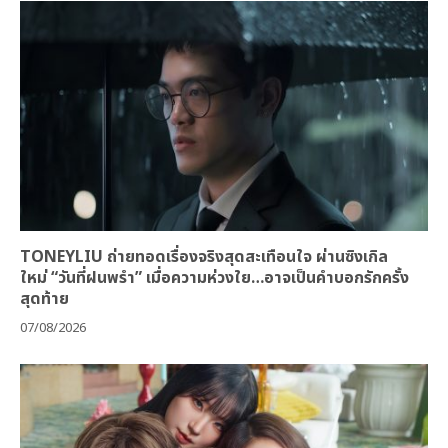
TONEYLIU ถ่ายทอดเรื่องจริงสุดสะเทือนใจ ผ่านซิงเกิล
ใหม่ “วันที่ฝนพรำ” เมื่อความห่วงใย…อาจเป็นคำบอกรักครั้ง
สุดท้าย
07/08/2026