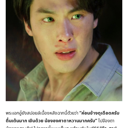
พระเอกอู๋ยังสปอยล์เบื้องหลังฉากนี้ด้วยว่า
“ค่อนข้างดุเดือดครับ
ตื่นเต้นมาก เขินด้วย น้ององศาตาหวานมากครับ”
ไปจ้องตา