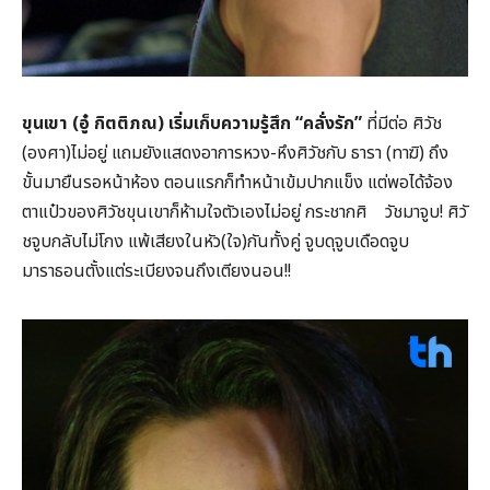
ขุนเขา (อู๋ กิตติภณ) เริ่มเก็บความรู้สึก “คลั่งรัก”
ที่มีต่อ ศิวัช
(องศา)ไม่อยู่ แถมยังแสดงอาการหวง-หึงศิวัชกับ ธารา (ทาฆิ) ถึง
ขั้นมายืนรอหน้าห้อง ตอนแรกก็ทำหน้าเข้มปากแข็ง แต่พอได้จ้อง
ตาแป๋วของศิวัชขุนเขาก็ห้ามใจตัวเองไม่อยู่ กระชากศิ วัชมาจูบ! ศิวั
ชจูบกลับไม่โกง แพ้เสียงในหัว(ใจ)กันทั้งคู่ จูบดุจูบเดือดจูบ
มาราธอนตั้งแต่ระเบียงจนถึงเตียงนอน!!