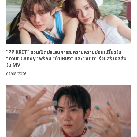
“PP KRIT” ชวนเปิดประสบการณ์ความหวานซ่อนเปรี้ยวใน
“Your Candy” พร้อม “ต้าเหนิง” และ “ณิชา” ร่วมสร้างสีสัน
ใน MV
07/08/2026