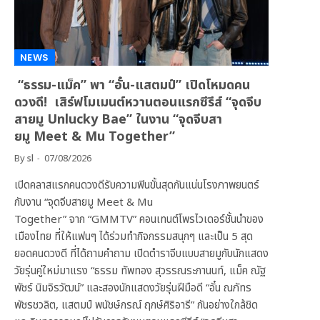
NEWS
“ธรรม-แม็ค” พา “อั๋น-แสตมป์” เปิดโหมดคน
ดวงดี! เสิร์ฟโมเมนต์หวานตอนแรกซีรีส์ “จุดจีบ
สายมู Unlucky Bae” ในงาน “จุดจีบสา
ยมู Meet & Mu Together”
By
sl
07/08/2026
เปิดคลาสแรกคนดวงดีรับความฟินขั้นสุดกันแน่นโรงภาพยนตร์
กับงาน “จุดจีบสายมู Meet & Mu
Together” จาก “GMMTV” คอนเทนต์โพรไวเดอร์ชั้นนำของ
เมืองไทย ที่ให้แฟนๆ ได้ร่วมทำกิจกรรมสนุกๆ และเป็น 5 สุด
ยอดคนดวงดี ที่ได้ถามคำถาม เปิดตำราจีบแบบสายมูกับนักแสดง
วัยรุ่นคู่ใหม่มาแรง “ธรรม ทัพทอง สุวรรณระกานนท์, แม็ค ณัฐ
พัชร์ นิมจิรวัฒน์” และสองนักแสดงวัยรุ่นฝีมือดี “อั๋น ณภัทร
พัชรชวลิต, แสตมป์ พนัชษ์กรณ์ ฤกษ์ศิริอารี” กันอย่างใกล้ชิด