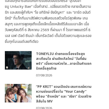
และอินทุกอารมณ์ไปกับการรับชมตอนแรกซีรีส์ “จุดจีบสา
ยมู Unlucky Bae” เมื่อคำสาป…เปลี่ยนดวงร้าย กลายเป็นความ
รัก และสองผู้กำกับฯ “โย อภิรักษ์ ชัยปัญหา” และ “อาร์ต อนันต์
รัศมี” ที่แท็กทีมมาเสิร์ฟความฟินครบรสด้วยโชว์สุดพิเศษ เกม
สนุกๆ และการพูดคุยถึงเบื้องลึกเบื้องหลังซีรีส์แบบเจาะลึก เมื่อ
วันพฤหัสบดีที่ 6 สิงหาคม 2569 ที่ผ่านมา ที่ โรงภาพยนตร์ที่ 8
เอส เอฟ เวิลด์ ซีเนม่า เซ็นทรัลเวิลด์ เต็มไปด้วยความสุขและรอย
ยิ้มทุกโมเมนต์เลยทีเดียว
TONEYLIU ถ่ายทอดเรื่องจริงสุด
สะเทือนใจ ผ่านซิงเกิลใหม่ “วันที่ฝน
พรำ” เมื่อความห่วงใย…อาจเป็นคำบอก
รักครั้งสุดท้าย
07/08/2026
“PP KRIT” ชวนเปิดประสบการณ์ความ
หวานซ่อนเปรี้ยวใน “Your Candy”
พร้อม “ต้าเหนิง” และ “ณิชา” ร่วมสร้าง
สีสันใน MV
07/08/2026