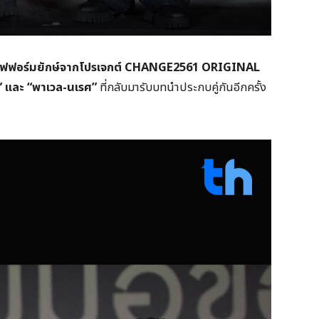
อยเลิฟฟอร์มยักษ์จากโปรเจกต์ CHANGE2561 ORIGINAL
น” และ “พาเวล-นเรศ”
ที่กลับมารับบทนำประกบคู่กันอีกครั้ง